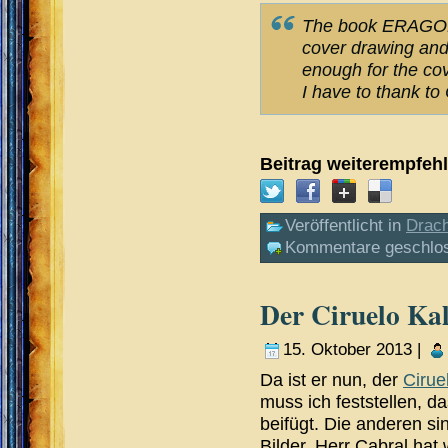
The book ERAGON, c
cover drawing and o
enough for the cov
I have to thank to
Beitrag weiterempfeh
Veröffentlicht in
Drac
Kommentare geschlo
Der Ciruelo Ka
15. Oktober 2013 |
Da ist er nun, der
Cirue
muss ich feststellen, d
beifügt. Die anderen si
Bilder. Herr Cabral ha