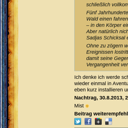
schließlich vollk
Fünf Jahrhunderte
Wald einen fahren
– in den Körper e
Aber natürlich ni
Sadjas Schicksal e
Ohne zu zögern wil
Ereignissen lostri
damit seine Gegenw
Vergangenheit v
Ich denke ich werde s
wieder einmal in Avent
eben kurz installieren 
Nachtrag, 30.8.2013, 
Mist
Beitrag weiterempfeh