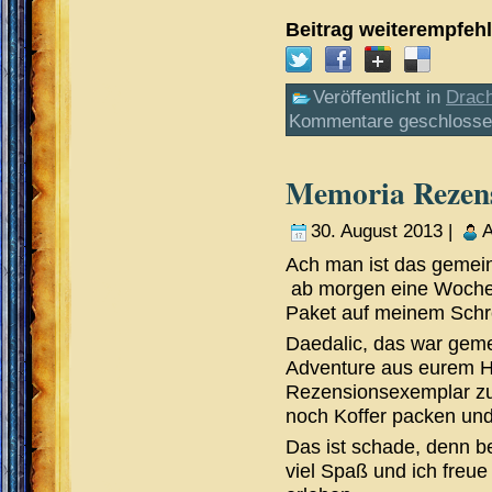
Beitrag weiterempfeh
Veröffentlicht in
Drac
Kommentare geschloss
Memoria Rezen
30. August 2013 |
A
Ach man ist das gemei
ab morgen eine Woche du
Paket auf meinem Schre
Daedalic, das war gemei
Adventure aus eurem H
Rezensionsexemplar zur
noch Koffer packen un
Das ist schade, denn b
viel Spaß und ich freu