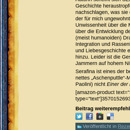
Geschichte heraustrop
nachschlagen, was sie d
der für mich ungewohnt
Unwissenheit über die 
über die Entwicklung de
(meist humanoiden) Dra
Integration und Rassen
und Liebesgeschichte en
hinzu. Leider ist die G
Jammern auf hohem Niv
Serafina ist eines der 
nettes „Aschenputtle“-M
Paolini) nicht
Einer der
[amazon-product text=“
type=“text“]357015269
Beitrag weiterempfeh
Veröffentlicht in
Reze