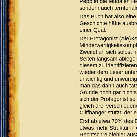
Pepp in die feudalen Her
sondern auch territorial
Das Buch hat also eine 
Geschichte hätte ausb
einer Qual.
Der Protagonist (Ale)X
Minderwertigkeitskompl
Zweifel an sich selbst 
Seiten langsam ablege
diesem zu identifiziere
wieder dem Leser unte
unwichtig und unwürdig
man das dann auch tat
Grunde noch gar nichts 
sich der Protagonist so
gleich drei verschiede
Cliffhanger stürzt, der
Erst ab etwa 70% des B
etwas mehr Struktur in 
Rechtschreibfehler aus