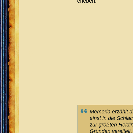
erleben.
Memoria erzählt d
einst in die Schl
zur größten Heldi
Gründen vereitel