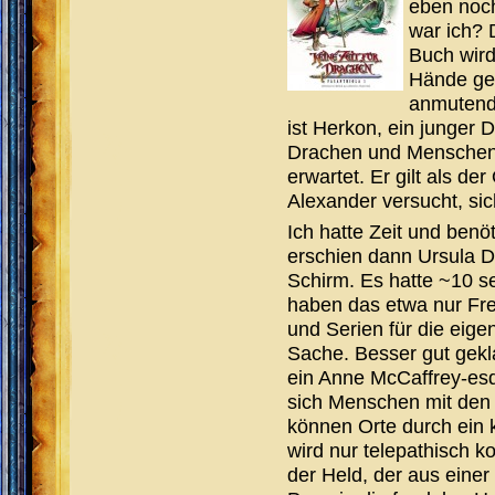
eben noc
war ich? 
Buch wird
Hände gesp
anmutende
ist Herkon, ein junger
Drachen und Menschen h
erwartet. Er gilt als de
Alexander versucht, sic
Ich hatte Zeit und ben
erschien dann Ursula D
Schirm. Es hatte ~10 s
haben das etwa nur Fr
und Serien für die eige
Sache. Besser gut gekl
ein Anne McCaffrey-es
sich Menschen mit den 
können Orte durch ein k
wird nur telepathisch
der Held, der aus eine