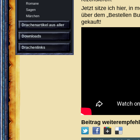
Romane
Jetzt sitze ich hier, i
Sagen
über dem „Bestellen But
Märchen
gekauft!
Drachenartikel aus aller
Welt
Downloads
Drachenlinks
Beitrag weiterempfeh