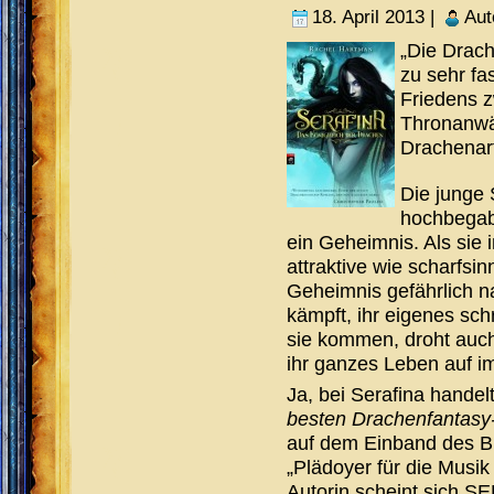
18. April 2013 |
Aut
„Die Drac
zu sehr fa
Friedens z
Thronanwär
Drachenar
Die junge 
hochbegabt
ein Geheimnis. Als sie 
attraktive wie scharfs
Geheimnis gefährlich n
kämpft, ihr eigenes sch
sie kommen, droht auch
ihr ganzes Leben auf i
Ja, bei Serafina handel
besten Drachenfantasy
auf dem Einband des Buc
„Plädoyer für die Musi
Autorin scheint sich SE