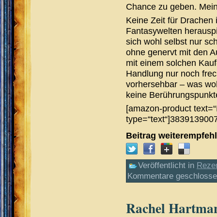
Chance zu geben. Mein U
Keine Zeit für Drachen 
Fantasywelten herauspic
sich wohl selbst nur s
ohne genervt mit den Au
mit einem solchen Kauf-
Handlung nur noch frec
vorhersehbar – was woh
keine Berührungspunkt
[amazon-product text=“
type=“text“]383913900
Beitrag weiterempfeh
Veröffentlicht in
Reze
Kommentare geschloss
Rachel Hartman