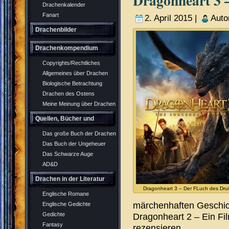
Dragonheart 3 –
Drachenkalender
Fanart
2. April 2015 |
Auto
Drachenbilder
Drachenkompendium
Copyrights/Rechtliches
Allgemeines über Drachen
Biologische Betrachtung
Drachen des Ostens
Meine Meinung über Drachen
Quellen, Bücher und
Das große Buch der Drachen
Rollenspiel
Das Buch der Ungeheuer
Das Schwarze Auge
AD&D
Drachen in der Literatur
Dragonheart 3 – Der FLuch des Dru
Englische Romane
märchenhaften Geschic
Englische Gedichte
Dragonheart 2 – Ein Fi
Gedichte
Fantasy
rezensieren.