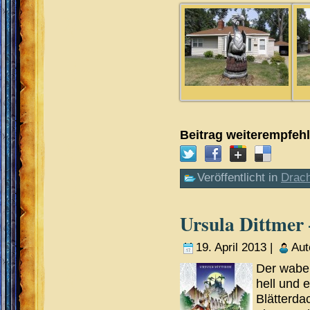
Beitrag weiterempfeh
Veröffentlicht in
Drac
Ursula Dittmer 
19. April 2013 |
Aut
Der waber
hell und 
Blätterda