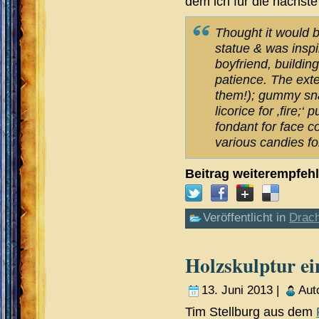
dem ich für die nächste
Thought it would b
statue & was inspi
boyfriend, buildin
patience. The exte
them!); gummy snak
licorice for ‚fire;
fondant for face 
various candies fo
Beitrag weiterempfeh
Veröffentlicht in
Drac
Holzskulptur ei
13. Juni 2013 |
Aut
Tim Stellburg aus dem