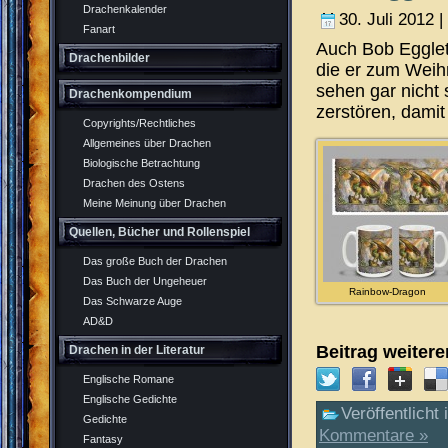
Drachenkalender
30. Juli 2012 |
Fanart
Auch Bob Eggleto
Drachenbilder
die er zum Weih
sehen gar nicht
Drachenkompendium
zerstören, damit
Copyrights/Rechtliches
Allgemeines über Drachen
Biologische Betrachtung
Drachen des Ostens
Meine Meinung über Drachen
Quellen, Bücher und Rollenspiel
Das große Buch der Drachen
Das Buch der Ungeheuer
Rainbow-Dragon
Das Schwarze Auge
AD&D
Beitrag weiter
Drachen in der Literatur
Englische Romane
Englische Gedichte
Veröffentlicht 
Gedichte
Kommentare »
Fantasy