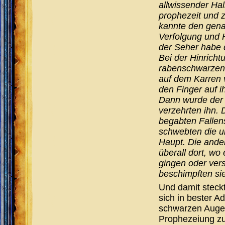
allwissender Hal
prophezeit und 
kannte den gena
Verfolgung und H
der Seher habe 
Bei der Hinricht
rabenschwarzen 
auf dem Karren v
den Finger auf i
Dann wurde der 
verzehrten ihn.
begabten Fallens
schwebten die u
Haupt. Die ande
überall dort, wo
gingen oder ver
beschimpften si
Und damit steck
sich in bester A
schwarzen Auges
Prophezeiung zu