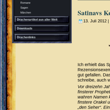
Romane
Sagen
Satinavs K
Märchen
Drachenartikel aus aller Welt
13. Juli 2012 |
Downloads
Drachenlinks
Ich erhielt das 
Rezensionsexemp
gut gefallen. Da
schreibe, auch w
Vor dreizehn Ja
finsterer Prophe
wahren Namen k
finstere Orakel 
„den Seher“. Ein