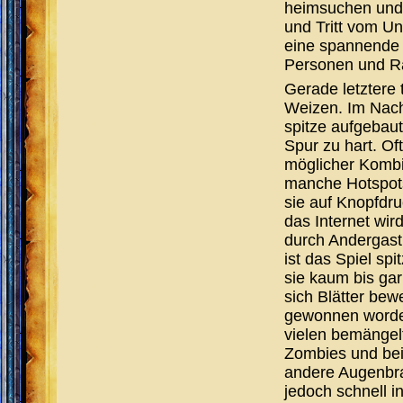
heimsuchen und e
und Tritt vom Un
eine spannende 
Personen und Rä
Gerade letztere
Weizen. Im Nachh
spitze aufgebaut
Spur zu hart. Of
möglicher Kombi
manche Hotspots
sie auf Knopfdr
das Internet wir
durch Andergast
ist das Spiel spi
sie kaum bis gar
sich Blätter be
gewonnen worden
vielen bemängelt
Zombies und bei
andere Augenbra
jedoch schnell in