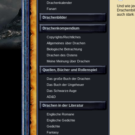
Drachenkalender
Und wie je
Fanart
Drachenbil
auch star
Drachenbilder
Drachenkompendium
Copyrights/Rechtliches
Allgemeines über Drachen
Biologische Betrachtung
Drachen des Ostens
Meine Meinung über Drachen
Quellen, Bücher und Rollenspiel
Das große Buch der Drachen
Das Buch der Ungeheuer
Das Schwarze Auge
AD&D
Drachen in der Literatur
Englische Romane
Englische Gedichte
Gedichte
Fantasy