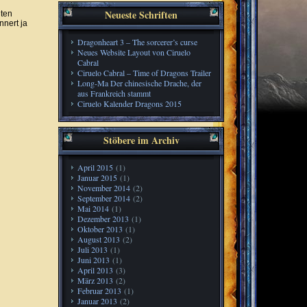
Neueste Schriften
nten
nnert ja
Dragonheart 3 – The sorcerer’s curse
Neues Website Layout von Ciruelo
Cabral
Ciruelo Cabral – Time of Dragons Trailer
Long-Ma Der chinesische Drache, der
aus Frankreich stammt
Ciruelo Kalender Dragons 2015
Stöbere im Archiv
April 2015
(1)
Januar 2015
(1)
November 2014
(2)
September 2014
(2)
Mai 2014
(1)
Dezember 2013
(1)
Oktober 2013
(1)
August 2013
(2)
Juli 2013
(1)
Juni 2013
(1)
April 2013
(3)
März 2013
(2)
Februar 2013
(1)
Januar 2013
(2)