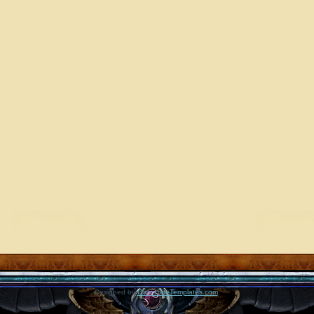
Designed by
GameSiteTemplates.com
.