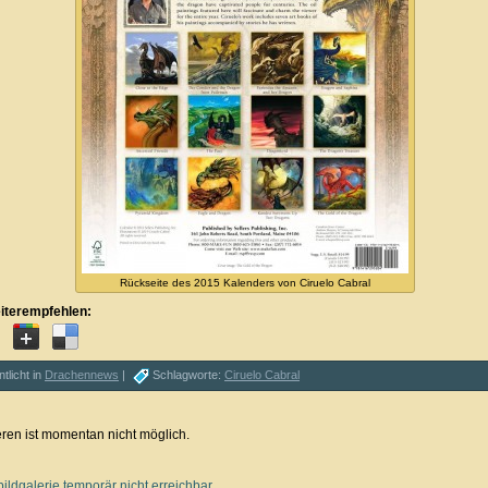
Rückseite des 2015 Kalenders von Ciruelo Cabral
iterempfehlen:
ntlicht in
Drachennews
|
Schlagworte:
Ciruelo Cabral
en ist momentan nicht möglich.
ildgalerie temporär nicht erreichbar