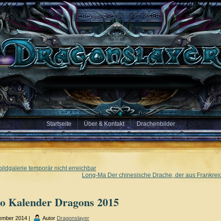
Startseite
Über & Kontakt
Drachenbilder
ildgalerie temporär nicht erreichbar
Long-Ma Der chinesische Drache, der aus Frankrei
lo Kalender Dragons 2015
tember 2014 |
Autor
Dragonslayer