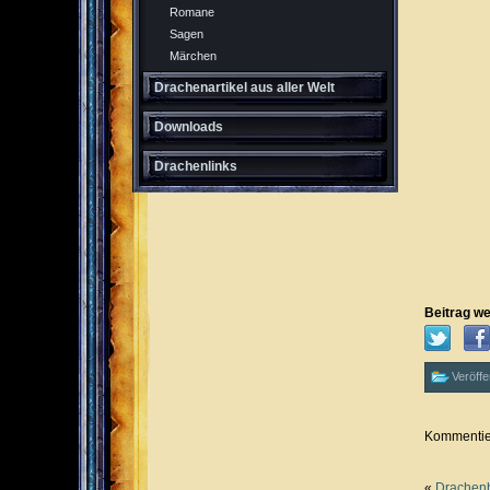
Romane
Sagen
Märchen
Drachenartikel aus aller Welt
Downloads
Drachenlinks
Beitrag we
Veröffe
Kommentier
«
Drachenb