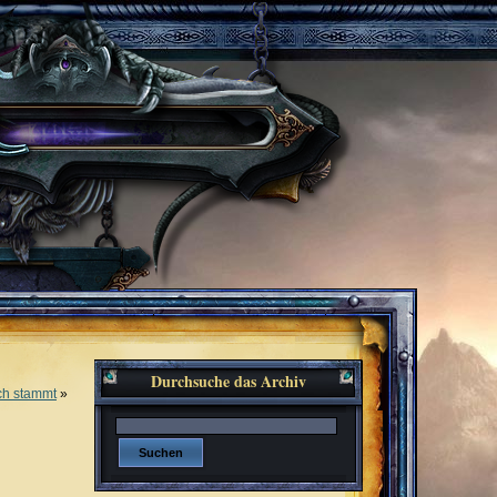
Durchsuche das Archiv
ch stammt
»