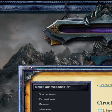
«
Drachenb
Neues aus Web und Hort
Drachennews
Rezensionen
Cirue
Messen
Interviews
2. Sep