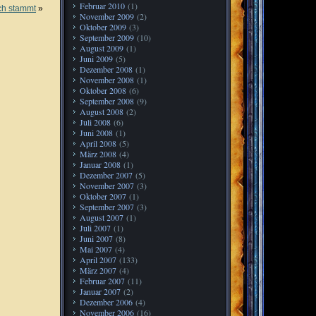
Februar 2010
(1)
ch stammt
»
November 2009
(2)
Oktober 2009
(3)
September 2009
(10)
August 2009
(1)
Juni 2009
(5)
Dezember 2008
(1)
November 2008
(1)
Oktober 2008
(6)
September 2008
(9)
August 2008
(2)
Juli 2008
(6)
Juni 2008
(1)
April 2008
(5)
März 2008
(4)
Januar 2008
(1)
Dezember 2007
(5)
November 2007
(3)
Oktober 2007
(1)
September 2007
(3)
August 2007
(1)
Juli 2007
(1)
Juni 2007
(8)
Mai 2007
(4)
April 2007
(133)
März 2007
(4)
Februar 2007
(11)
Januar 2007
(2)
Dezember 2006
(4)
November 2006
(16)