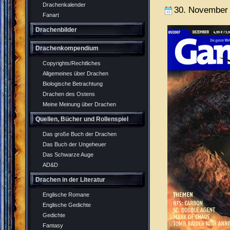
Drachenkalender
30. November
Fanart
Drachenbilder
Drachenkompendium
Copyrights/Rechtliches
Allgemeines über Drachen
Biologische Betrachtung
Drachen des Ostens
Meine Meinung über Drachen
Quellen, Bücher und Rollenspiel
Das große Buch der Drachen
Das Buch der Ungeheuer
Das Schwarze Auge
AD&D
Drachen in der Literatur
Englische Romane
Englische Gedichte
Gedichte
Fantasy