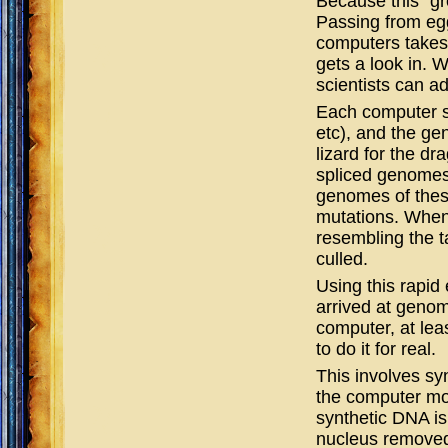
Because this “gr
Passing from eg
computers takes 
gets a look in. 
scientists can ad
Each computer st
etc), and the ge
lizard for the dr
spliced genomes 
genomes of thes
mutations. When 
resembling the t
culled.
Using this rapid
arrived at genom
computer, at lea
to do it for real.
This involves sy
the computer mod
synthetic
DNA
is
nucleus removed.