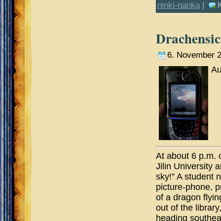
ninki-nanka
|
Drachensic
6. November 
Au
At about 6 p.m. o
Jilin University 
sky!” A student 
picture-phone, p
of a dragon flyi
out of the librar
heading southeast