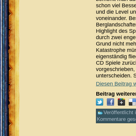
schon viel Bess
und die Level unt
voneinander. Be
Berglandschaften,
Highlight des S
durch zwei enge 
Grund nicht meh
Katastrophe mün
eigenständig fli
CD Spiele zurück
vorgeschrieben,
unterscheiden. S
Diesen Beitrag w
Beitrag weiter
Veröffentlicht 
Kommentare ges