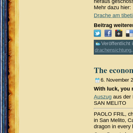
heraus geschoss
Mehr dazu hier:
Drache am tibet
Beitrag weiter
Veröffentlicht 
drachensichtung
The econom
6. November 
With luck, you 
Auszug
aus der 
SAN MELITO
PAOLO FRIL, cha
in San Melito, C
dragon in every