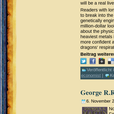
will be a real li
Readers with lo
to break into th
genetically engine
million-dollar lo
about the physic
heaviest metals i
more confident a
dragons‘ respirat
Beitrag weiter
Veröffentlicht 
economist
|
K
George R.R
6. November 
No
Fe