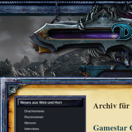
Archiv für
Neues aus Web und Hort
Drachennews
Rezensionen
Messen
Gamestar 
Interviews