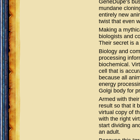
GeneDupe’s busin
mundane cloning
entirely new anim
twist that even w
Making a mythica
biologists and c
Their secret is a 
Biology and com
processing infor
biochemical. Vir
cell that is accu
because all anim
energy processin
Golgi body for p
Armed with their
result so that it
virtual copy of t
with the right vir
start dividing a
an adult.