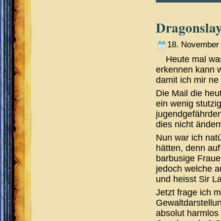
Dragonslaye
18. November
Heute mal was
erkennen kann w
damit ich mir n
Die Mail die heu
ein wenig stutzi
jugendgefährdend
dies nicht änder
Nun war ich nat
hätten, denn auf
barbusige Frauen
jedoch welche au
und heisst Sir L
Jetzt frage ich 
Gewaltdarstellun
absolut harmlos 