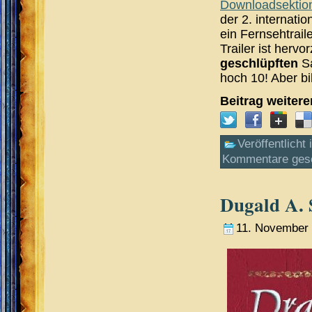
Downloadsektio
der 2. internatio
ein Fernsehtrail
Trailer ist herv
geschlüpften
Sa
hoch 10! Aber bil
Beitrag weiter
Veröffentlicht 
Kommentare ges
Dugald A. 
11. November 