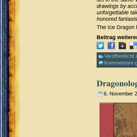
drawings by accl
unforgettable ta
honored fantasist
The Ice Dragon 
Beitrag weiter
Veröffentlicht 
Kommentare g
Dragonolo
6. November 