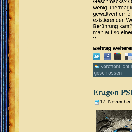
Geschmacks? Ode
wenig überreagier
gewaltverherrlic
existierenden W
Berührung kam? U
man auf so einen
?
Beitrag weiter
Veröffentlicht 
geschlossen
Eragon PSP
17. November