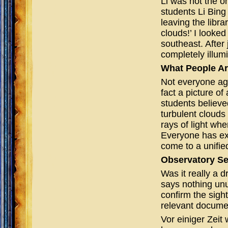
Li was not the o
students Li Bing
leaving the librar
clouds!’ I looke
southeast. After
completely illum
What People Ar
Not everyone agr
fact a picture o
students believe
turbulent clouds
rays of light whe
Everyone has exp
come to a unifie
Observatory S
Was it really a
says nothing unu
confirm the sigh
relevant docume
Vor einiger Zeit