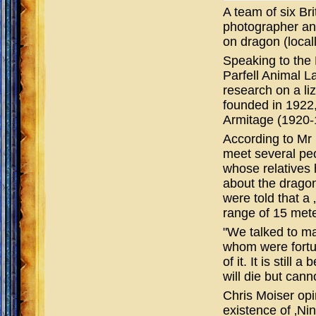
A team of six Bri
photographer an
on dragon (local
Speaking to the 
Parfell Animal L
research on a li
founded in 1922
Armitage (1920-
According to Mr 
meet several pe
whose relatives 
about the dragon
were told that a
range of 15 mete
"We talked to m
whom were fortun
of it. It is still
will die but cann
Chris Moiser opi
existence of ‚Ni