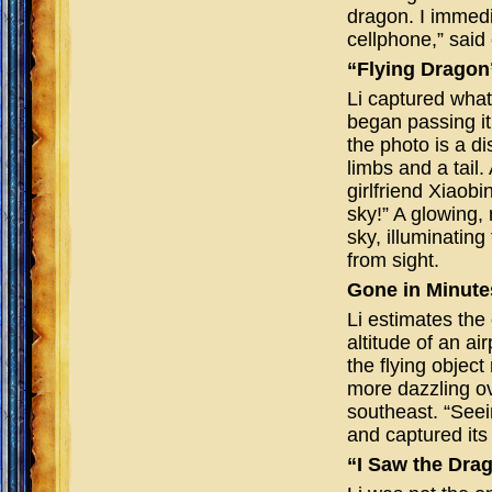
dragon. I immedi
cellphone,” said e
“Flying Dragon
Li captured wha
began passing it
the photo is a d
limbs and a tail.
girlfriend Xiaobi
sky!” A glowing,
sky, illuminatin
from sight.
Gone in Minute
Li estimates the
altitude of an ai
the flying object
more dazzling ov
southeast. “Seein
and captured its 
“I Saw the Dra