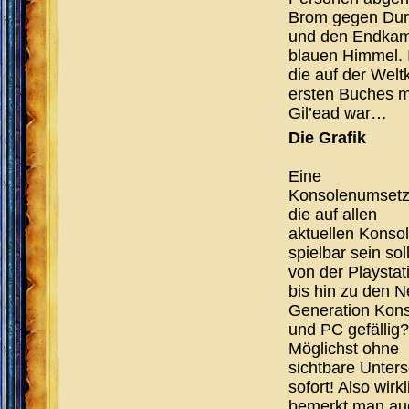
Brom gegen Dur
und den Endkamp
blauen Himmel. 
die auf der Wel
ersten Buches ma
Gil’ead war…
Die Grafik
Eine
Konsolenumsetz
die auf allen
aktuellen Konso
spielbar sein soll
von der Playstat
bis hin zu den N
Generation Kon
und PC gefällig?
Möglichst ohne
sichtbare Unter
sofort! Also wir
bemerkt man auc