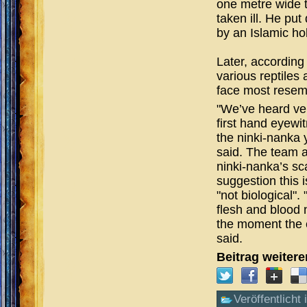
one metre wide 
taken ill. He pu
by an Islamic h
Later, according 
various reptiles
face most resem
"We’ve heard ver
first hand eyew
the ninki-nanka 
said. The team a
ninki-nanka’s sca
suggestion this i
"not biological".
flesh and blood n
the moment the e
said.
Beitrag weiter
Veröffentlicht 