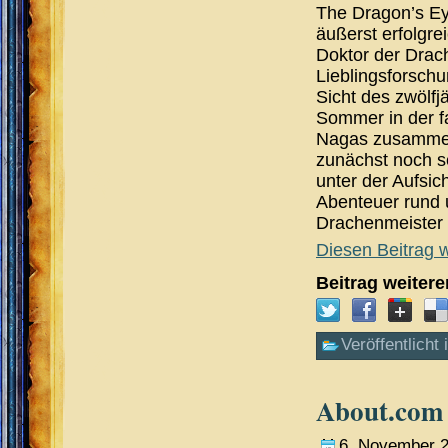
The Dragon’s Eye
äußerst erfolgr
Doktor der Drac
Lieblingsforschu
Sicht des zwölfj
Sommer in der f
Nagas zusammen 
zunächst noch se
unter der Aufsic
Abenteuer rund 
Drachenmeister 
Diesen Beitrag w
Beitrag weiter
Veröffentlicht 
About.com 
6. November 