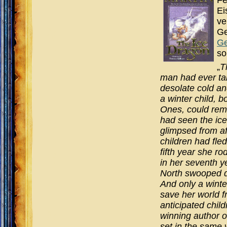
Ei
ve
Ge
Ge
so
„
T
man had ever tam
desolate cold an
a winter child, 
Ones, could rem
had seen the ice
glimpsed from af
children had fled
fifth year she ro
in her seventh y
North swooped d
And only a wint
save her world f
anticipated chil
winning author of
set in the same w