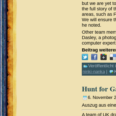
but we are yet t
the full story of
areas, such as F
We will ensure 
he noted.
Other team memb
Dasley, a photog
computer expert,
Beitrag weiter
Veröffentlicht 
ninki-nanka
|
Hunt for G
6. November 
Auszug aus eine
A team of UK dr