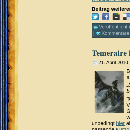
Beitrag weiter
Veröffentlicht 
|
Kommentare 
Temeraire
21. April 2010 
B
a
„
b
T
V
G
w
unbedingt
hier
ab
passende
Kurzg