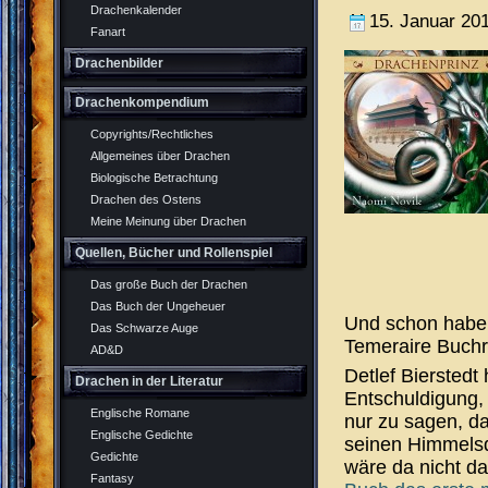
Drachenkalender
15. Januar 20
Fanart
Drachenbilder
Drachenkompendium
Copyrights/Rechtliches
Allgemeines über Drachen
Biologische Betrachtung
Drachen des Ostens
Meine Meinung über Drachen
Quellen, Bücher und Rollenspiel
Das große Buch der Drachen
Das Buch der Ungeheuer
Und schon habe 
Das Schwarze Auge
Temeraire Buchr
AD&D
Detlef Bierstedt
Drachen in der Literatur
Entschuldigung, 
Englische Romane
nur zu sagen, d
Englische Gedichte
seinen Himmelsd
Gedichte
wäre da nicht d
Fantasy