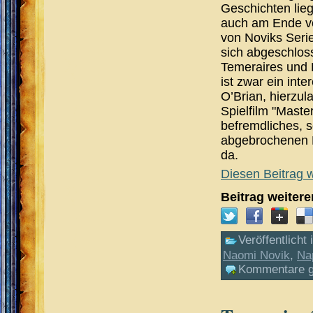
Geschichten lie
auch am Ende von
von Noviks Serie
sich abgeschlos
Temeraires und 
ist zwar ein int
O’Brian, hierzu
Spielfilm "Mast
befremdliches, 
abgebrochenen 
da.
Diesen Beitrag w
Beitrag weiter
Veröffentlicht 
Naomi Novik
,
Na
Kommentare g