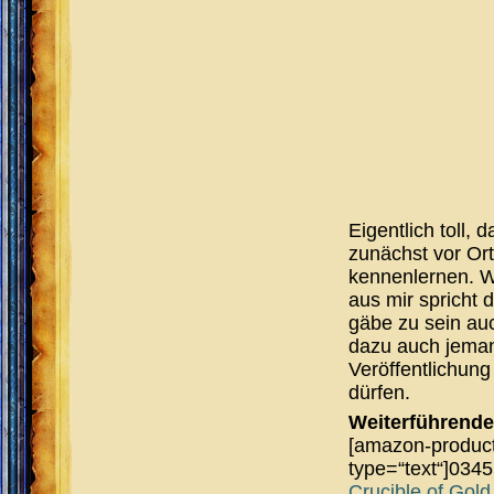
Eigentlich toll,
zunächst vor Or
kennenlernen. W
aus mir spricht 
gäbe zu sein auc
dazu auch jeman
Veröffentlichung
dürfen.
Weiterführende
[amazon-product
type=“text“]034
Crucible of Gol