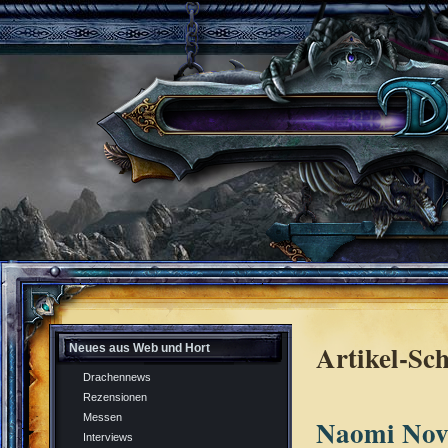
Artikel-Sc
Neues aus Web und Hort
Drachennews
Rezensionen
Messen
Naomi Nov
Interviews