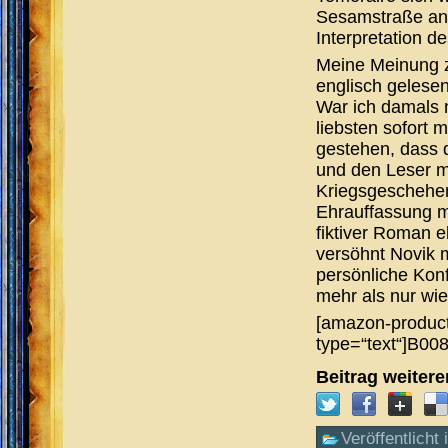
Sesamstraße anh
Interpretation d
Meine Meinung z
englisch gelesen
War ich damals 
liebsten sofort
gestehen, dass 
und den Leser m
Kriegsgeschehen
Ehrauffassung ma
fiktiver Roman 
versöhnt Novik 
persönliche Konf
mehr als nur wie
[amazon-product
type=“text“]B00
Beitrag weiter
Veröffentlicht 