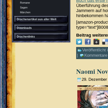
Buch das erste 
Romane
Überführung de
Sagen
Jammern auf hoh
Märchen
hinbekommen h
Drachenartikel aus aller Welt
[amazon-product
type=“text“]B00
Downloads
Beitrag weiter
Drachenlinks
Veröffentlicht 
|
Kommentare 
Naomi Nov
29. Dezember