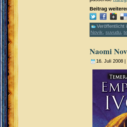
Beitrag weiter
Veröffentlicht 
Novik
,
suvudu
,
t
Naomi Novi
16. Juli 2008 |