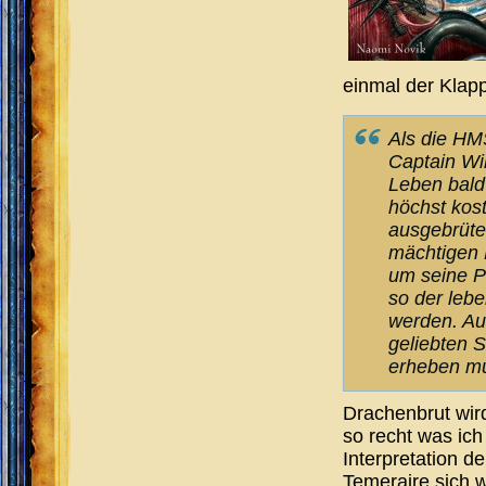
einmal der Klapp
Als die HMS
Captain Wil
Leben bald
höchst kost
ausgebrüte
mächtigen 
um seine P
so der leb
werden. Au
geliebten S
erheben mu
Drachenbrut wird
so recht was ich
Interpretation d
Temeraire sich 