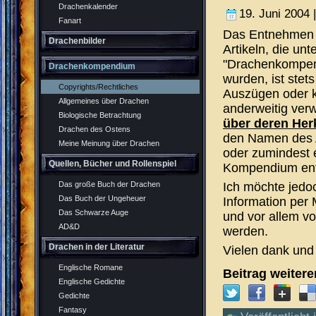
Drachenkalender
19. Juni 2004 
Fanart
Das Entnehmen 
Drachenbilder
Artikeln, die un
"Drachenkompen
Drachenkompendium
wurden, ist stet
Copyrights/Rechtliches
Auszügen oder 
Allgemeines über Drachen
anderweitig verw
Biologische Betrachtung
über deren Her
Drachen des Ostens
den Namen des A
Meine Meinung über Drachen
oder zumindest e
Quellen, Bücher und Rollenspiel
Kompendium ent
Ich möchte jedo
Das große Buch der Drachen
Das Buch der Ungeheuer
Information per 
Das Schwarze Auge
und vor allem v
AD&D
werden.
Drachen in der Literatur
Vielen dank und b
Englische Romane
Beitrag weiter
Englische Gedichte
Gedichte
Fantasy