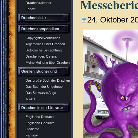
Messeberic
Drachenkalender
Fanart
24. Oktober 2
Drachenbilder
Drachenkompendium
Copyrights/Rechtliches
Allgemeines über Drachen
Biologische Betrachtung
Drachen des Ostens
Meine Meinung über Drachen
Quellen, Bücher und
Das große Buch der Drachen
Rollenspiel
Das Buch der Ungeheuer
Das Schwarze Auge
AD&D
Drachen in der Literatur
Englische Romane
Englische Gedichte
Gedichte
Fantasy