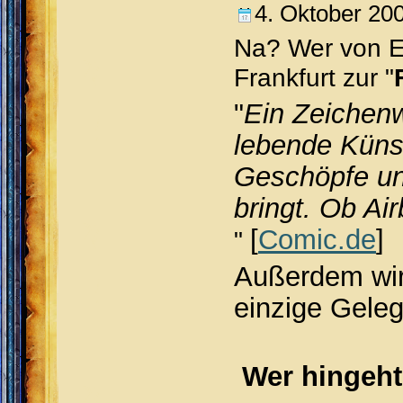
4. Oktober 20
Na? Wer von E
Frankfurt zur "
"
Ein Zeichenw
lebende Künst
Geschöpfe und
bringt. Ob Ai
[
Comic.de
]
"
Außerdem wird
einzige Geleg
Wer hingeht 