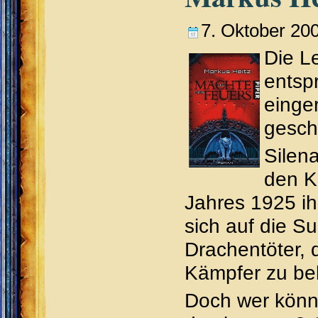
7. Oktober 20
Die L
entspr
einge
gesch
Silen
den K
Jahres 1925 i
sich auf die S
Drachentöter, 
Kämpfer zu be
Doch wer könnt