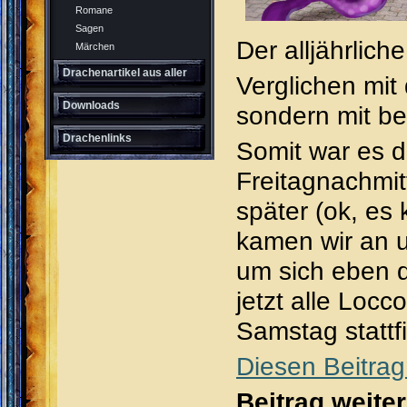
Romane
Sagen
Der alljährlic
Märchen
Drachenartikel aus aller
Verglichen mit
Welt
Downloads
sondern mit b
Drachenlinks
Somit war es d
Freitagnachmit
später (ok, es
kamen wir an u
um sich eben d
jetzt alle Loc
Samstag statt
Diesen Beitrag
Beitrag weite