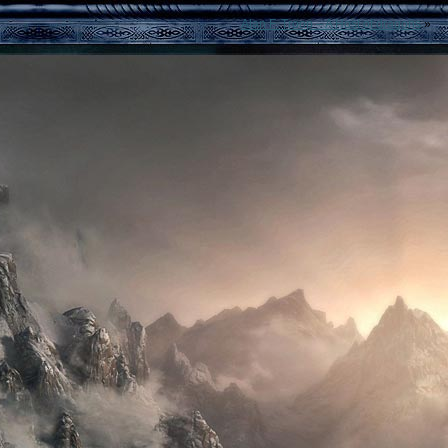
Alan F. Troop – A Host of dragons
»