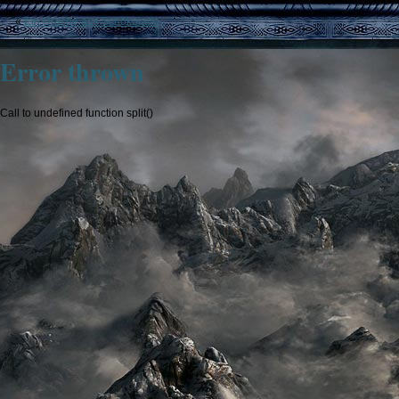
«
Ein Drache aus Schokolade
Error thrown
Call to undefined function split()