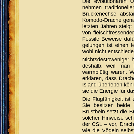
Die evolutionären U
nehmen traditionel
Brückenechse abst
Komodo-Drache genan
letzten Jahren steig
von fleischfressend
Fossile Beweise dafü
gelungen ist einen 
wohl nicht entschied
Nichtsdestoweniger h
deshalb, weil man 
warmblütig waren. W
erklären, dass Drach
Island überleben kön
sie die Energie für d
Die Flugfähigkeit is
Sie besitzen beide 
Brustbein setzt die 
solcher Hinweise schl
der CSL – vor, Drach
wie die Vögeln selbs