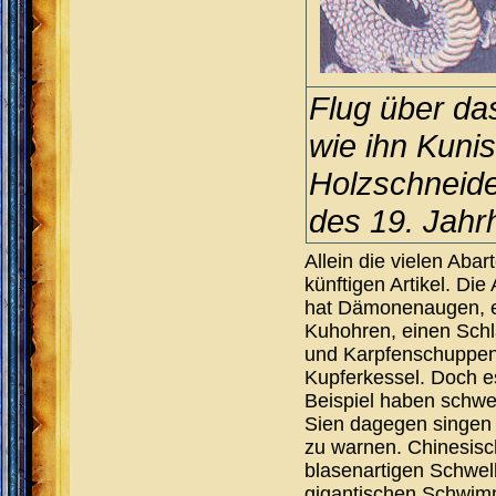
Flug über da
wie ihn Kuni
Holzschneid
des 19. Jahr
Allein die vielen Ab
künftigen Artikel. Di
hat Dämonenaugen, e
Kuhohren, einen Schl
und Karpfenschuppen.
Kupferkessel. Doch e
Beispiel haben schwe
Sien dagegen singen 
zu warnen. Chinesisch
blasenartigen Schwell
gigantischen Schwimm