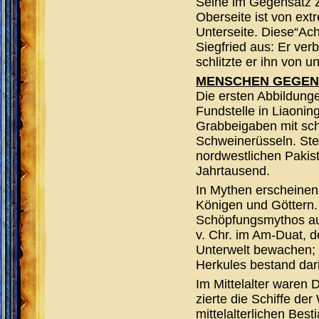
Seine im Gegensatz 
Oberseite ist von ex
Unterseite. Diese“Ac
Siegfried aus: Er verb
schlitzte er ihn von u
MENSCHEN GEGEN
Die ersten Abbildung
Fundstelle in Liaonin
Grabbeigaben mit sc
Schweinerüsseln. Ste
nordwestlichen Pakist
Jahrtausend.
In Mythen erscheinen
Königen und Göttern.
Schöpfungsmythos auf
v. Chr. im Am-Duat, 
Unterwelt bewachen; 
Herkules bestand dar
Im Mittelalter waren 
zierte die Schiffe de
mittelalterlichen Bes