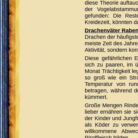
diese Theorie auftau
der Vogelabstammun
gefunden: Die Rest
Kreidezeit, könnten da
Drachenväter Raben
Drachen der häufigst
meiste Zeit des Jahr
Aktivität, sondern ko
Diese gefährlichen 
sich zu paaren, im ü
Monat Trächtigkeit l
so groß wie ein Str
Temperatur von run
betragen, während de
kümmert.
Große Mengen Rinder
lieber ernähren sie 
der Kinder und Jungf
als Köder zu verwen
willkommene Abwec
Rindfleisch bilden.