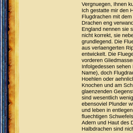
Vergnuegen, Ihnen kur
Ich gestatte mir den 
Flugdrachen mit dem H
Drachen eng verwandt
England nennen sie si
nicht korrekt, sie ne
grundlegend. Die Flu
aus verlaengerten R
entwickelt. Die Flueg
vorderen Gliedmassen
Infolgedessen sehen 
Name), doch Flugdrac
Hoehlen oder aehnlic
Knochen und am Schm
glaenzenden Gegenst
sind wesentlich wenig
ebensoviel Plunder w
und leben in entlegene
fluechtigen Schwefels
Adern und Haut des Dr
Halbdrachen sind nic