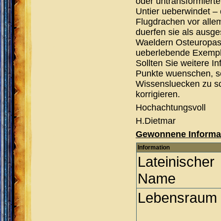
oder untransformierten
Untier ueberwindet – 
Flugdrachen vor alle
duerfen sie als ausge
Waeldern Osteuropas 
ueberlebende Exempl
Sollten Sie weitere I
Punkte wuenschen, sc
Wissensluecken zu sch
korrigieren.
Hochachtungsvoll
H.Dietmar
Gewonnene Informa
Information
Lateinischer
Name
Lebensraum