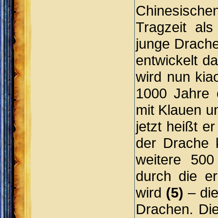
Chinesisch
Tragzeit als
junge Drach
entwickelt d
wird nun ki
1000 Jahre 
mit Klauen un
jetzt heißt e
der Drache 
weitere 500
durch die e
wird
(5)
– die
Drachen. Di