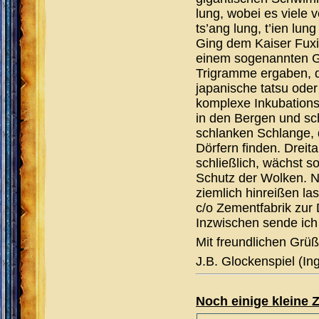
lung, wobei es viele v
ts’ang lung, t’ien lu
Ging dem Kaiser Fuxi
einem sogenannten Ge
Trigramme ergaben, d
japanische tatsu ode
komplexe Inkubations
in den Bergen und sc
schlanken Schlange, d
Dörfern finden. Drei
schließlich, wächst s
Schutz der Wolken. N
ziemlich hinreißen la
c/o Zementfabrik zur 
Inzwischen sende ich 
Mit freundlichen Grü
J.B. Glockenspiel (In
Noch einige kleine 