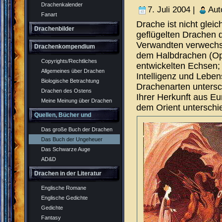
Drachenkalender
7. Juli 2004 |
Aut
Fanart
Drache ist nicht glei
Drachenbilder
geflügelten Drachen 
Verwandten verwechs
Drachenkompendium
dem Halbdrachen (Oph
Copyrights/Rechtliches
entwickelten Echsen;
Allgemeines über Drachen
Intelligenz und Lebe
Biologische Betrachtung
Drachenarten untersch
Drachen des Ostens
Ihrer Herkunft aus E
Meine Meinung über Drachen
dem Orient unterschi
Quellen, Bücher und
Das große Buch der Drachen
Rollenspiel
Das Buch der Ungeheuer
Das Schwarze Auge
AD&D
Drachen in der Literatur
Englische Romane
Englische Gedichte
Gedichte
Fantasy