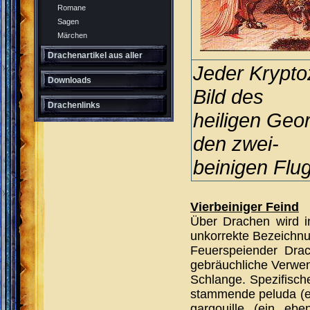
Romane
Sagen
Märchen
Drachenartikel aus aller
Jeder Krypto
Welt
Downloads
Bild des
Drachenlinks
heiligen Geo
den zwei-
beinigen Flu
Vierbeiniger Feind
Über Drachen wird i
unkorrekte Bezeichn
Feuerspeiender Dra
gebräuchliche Verwe
Schlange. Spezifisch
stammende peluda (ei
gargouille (ein eb