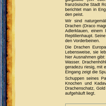
französische Stadt R
berichtet man in En
den peist.
Wir sind naturgemä
Drachen (Draco magni
Adlerklauen, einem
Reptilienhaupt. Seine
den Vorderbeinen.
Die Drachen Europa
Lebensweise, sie le
hier Ausnahmen gibt:
Wasser. Drachenhöh
geradezu riesig, mit
Eingang zeigt die Sp
Schuppen seines Pa
Knochen und Kadave
Drachenschatz, Gold
aufgehäuft liegt.