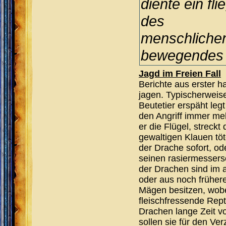
diente ein fl
des
menschlichen
bewegendes O
Jagd im Freien Fall
Berichte aus erster 
jagen. Typischerweis
Beutetier erspäht legt
den Angriff immer meh
er die Flügel, streck
gewaltigen Klauen töt
der Drache sofort, ode
seinen rasiermessersc
der Drachen sind im a
oder aus noch frühere
Mägen besitzen, wob
fleischfressende Rep
Drachen lange Zeit v
sollen sie für den Ve