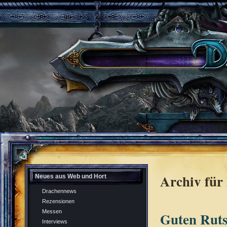
Archiv für
Neues aus Web und Hort
Drachennews
Rezensionen
Messen
Guten Ruts
Interviews