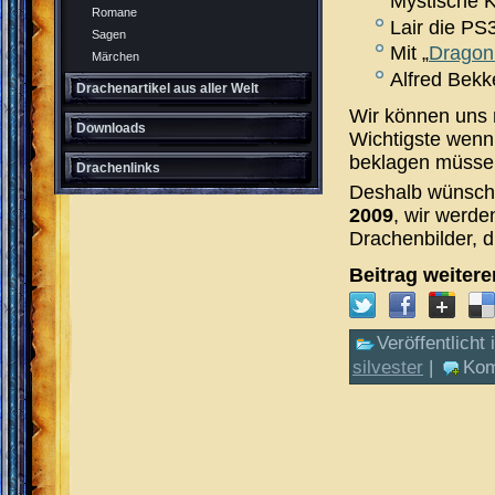
Mystische K
Romane
Lair die PS3
Sagen
Mit „
Dragon
Märchen
Alfred Bekk
Drachenartikel aus aller Welt
Wir können uns 
Downloads
Wichtigste wenn 
beklagen müsse
Drachenlinks
Deshalb wünsche
2009
, wir werde
Drachenbilder, d
Beitrag weiter
Veröffentlicht 
silvester
|
Kom