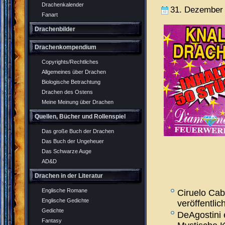
Drachenkalender
31. Dezember
Fanart
Drachenbilder
Drachenkompendium
Copyrights/Rechtliches
Allgemeines über Drachen
Biologische Betrachtung
Drachen des Ostens
Meine Meinung über Drachen
Quellen, Bücher und Rollenspiel
Das große Buch der Drachen
Das Buch der Ungeheuer
Das Schwarze Auge
AD&D
Drachen in der Literatur
Englische Romane
Ciruelo Cab
Englische Gedichte
veröffentlich
Gedichte
DeAgostini
Fantasy