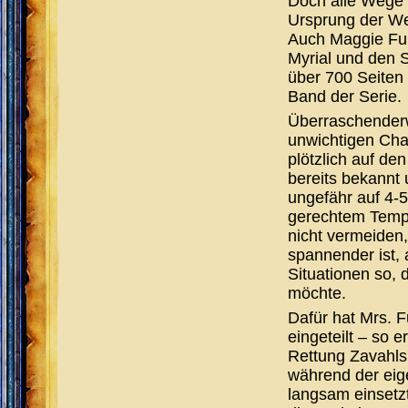
Doch alle Wege f
Ursprung der We
Auch Maggie Fur
Myrial und den S
über 700 Seiten 
Band der Serie.
Überraschenderw
unwichtigen Cha
plötzlich auf de
bereits bekannt
ungefähr auf 4-5
gerechtem Tempo 
nicht vermeiden,
spannender ist,
Situationen so,
möchte.
Dafür hat Mrs. F
eingeteilt – so 
Rettung Zavahls
während der eig
langsam einsetzt