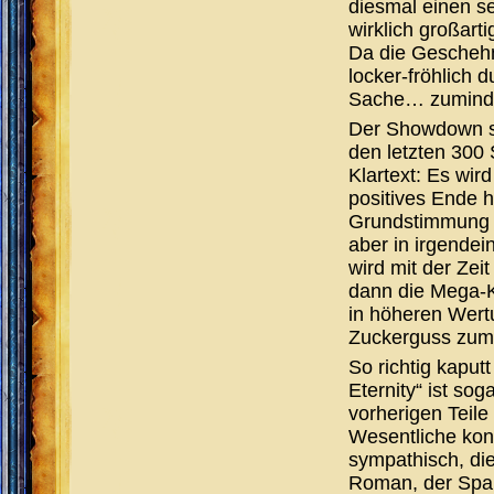
diesmal einen se
wirklich großart
Da die Geschehni
locker-fröhlich
Sache… zuminde
Der Showdown sel
den letzten 300 
Klartext: Es wir
positives Ende h
Grundstimmung ü
aber in irgendei
wird mit der Zei
dann die Mega-Ki
in höheren Wertu
Zuckerguss zum 
So richtig kaput
Eternity“ ist sog
vorherigen Teil
Wesentliche konz
sympathisch, die
Roman, der Spaß