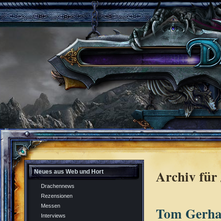
Archiv für
Neues aus Web und Hort
Drachennews
Rezensionen
Messen
Tom Gerhar
Interviews