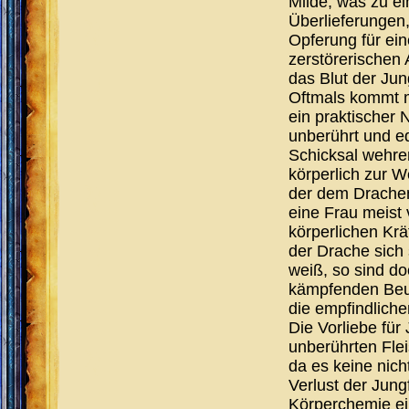
Milde, was zu ei
Überlieferungen,
Opferung für ein
zerstörerischen 
das Blut der Ju
Oftmals kommt m
ein praktischer 
unberührt und ed
Schicksal wehren
körperlich zur 
der dem Drachen
eine Frau meist 
körperlichen Kr
der Drache sich
weiß, so sind do
kämpfenden Beut
die empfindlich
Die Vorliebe fü
unberührten Fle
da es keine nich
Verlust der Jung
Körperchemie e