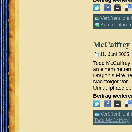
Veröffentlicht 
Kommentare g
McCaffrey 
11. Juni 2005 
Todd McCaffrey 
an einem neuen 
Dragon’s Fire h
Nachfolger von D
Umlaufphase spie
Beitrag weiter
Veröffentlicht 
Todd McCaffrey