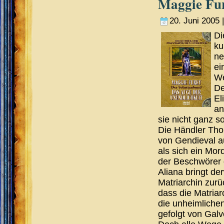
Maggie Fur
20. Juni 2005 
Di
ku
ne
ei
We
De
El
an
sie nicht ganz 
Die Händler Th
von Gendieval a
als sich ein Mo
der Beschwörer
Aliana bringt de
Matriarchin zurü
dass die Matriarc
die unheimlichen
gefolgt von Galv