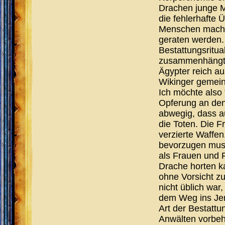
Drachen junge M
die fehlerhafte 
Menschen macht
geraten werden. 
Bestattungsritu
zusammenhängt.
Ägypter reich au
Wikinger gemein
Ich möchte also
Opferung an den 
abwegig, dass au
die Toten. Die F
verzierte Waffe
bevorzugen musst
als Frauen und F
Drache horten ka
ohne Vorsicht zu
nicht üblich war
dem Weg ins Jen
Art der Bestattu
Anwälten vorbeh