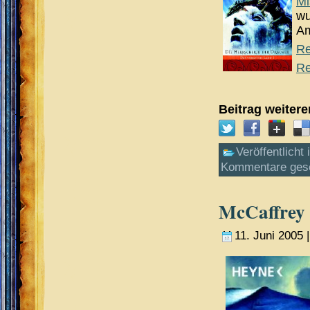
Mi
wu
Am
Re
Re
Beitrag weiter
Veröffentlicht 
Kommentare ges
McCaffrey 
11. Juni 2005 