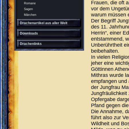
Frauen, die oft 
Romane
vor dem Ungetüm,
Sagen
warum müssen e
Märchen
Der Begriff Jun
Drachenartikel aus aller Welt
des 11. Jahrhund
Herrin“, einer E
Downloads
entstammend, wu
Drachenlinks
Unberührtheit ei
beibehalten.
In vielen Religio
jeher eine wicht
Göttinnen Athen
Mithras wurde la
empfangen und 
der Jungfrau Ma
Jungfräulichkeit 
Opfergabe dargeb
Pfand gegen die
Die Annahme, da
führt also zur 
Wildheit und Bo