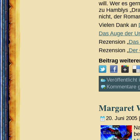
will. Wer es ger
zu Hamblys „Dra
nicht, der Roma
Vielen Dank an
Das Auge der Un
Rezension „
Das 
Rezension „
Der 
Beitrag weiter
Veröffentlicht 
Kommentare g
Margaret W
20. Juni 2005 
Na
be