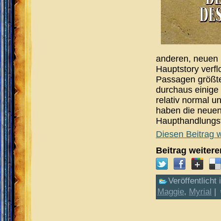
anderen, neuen u
Hauptstory verfl
Passagen größte
durchaus einige 
relativ normal u
haben die neuen
Haupthandlungsf
Diesen Beitrag w
Beitrag weiter
Veröffentlicht 
Maggie
,
Myrial
|