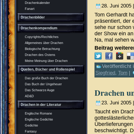
Drachenkalender
28. Juni 2005 
Fanart
Tom Gerhardt hat
Drachenbilder
präsentiert, der 
sehe nur schon 
Drachenkompendium
der Show ein an 
Copyrights/Rechtliches
Na, mal sehen w
Allgemeines über Drachen
Beitrag weiter
Biologische Betrachtung
Drachen des Ostens
Meine Meinung über Drachen
Veröffentlicht 
Quellen, Bücher und Rollenspiel
Siegfried
,
Tom
|
Das große Buch der Drachen
Das Buch der Ungeheuer
Drachen u
Das Schwarze Auge
AD&D
23. Juni 2005 
Drachen in der Literatur
Taucht ein Drac
Englische Romane
gotteslästerlich
Englische Gedichte
Überlieferungen 
Gedichte
beschwichtigt. D
Fantasy