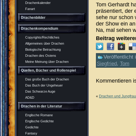
Drachenkalender
Tom Gerhardt hat
Fanart
präsentiert, der 
sehe nur schon 
Drachenbilder
der Show ein an 
Drachenkompendium
Na, mal sehen w
Beitrag weiter
Copyrights/Rechtliches
Allgemeines über Drachen
Biologische Betrachtung
Drachen des Ostens
Veröffentlicht 
Meine Meinung über Drachen
Siegfried
,
Tom
Quellen, Bücher und Rollenspiel
Das große Buch der Drachen
Kommentieren is
Das Buch der Ungeheuer
Das Schwarze Auge
«
Drachen und Jungfra
AD&D
Drachen in der Literatur
Englische Romane
Englische Gedichte
Gedichte
Fantasy