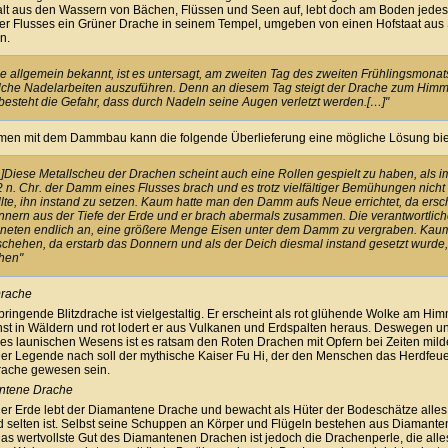
lt aus den Wassern von Bächen, Flüssen und Seen auf, lebt doch am Boden jede
er Flusses ein Grüner Drache in seinem Tempel, umgeben von einen Hofstaat aus
n.
e allgemein bekannt, ist es untersagt, am zweiten Tag des zweiten Frühlingsmonat
che Nadelarbeiten auszuführen. Denn an diesem Tag steigt der Drache zum Himm
besteht die Gefahr, dass durch Nadeln seine Augen verletzt werden.[…]"
men mit dem Dammbau kann die folgende Überlieferung eine mögliche Lösung bie
]Diese Metallscheu der Drachen scheint auch eine Rollen gespielt zu haben, als i
 n. Chr. der Damm eines Flusses brach und es trotz vielfältiger Bemühungen nicht
lte, ihn instand zu setzen. Kaum hatte man den Damm aufs Neue errichtet, da ersch
nern aus der Tiefe der Erde und er brach abermals zusammen. Die verantwortlic
neten endlich an, eine größere Menge Eisen unter dem Damm zu vergraben. Kau
chehen, da erstarb das Donnern und als der Deich diesmal instand gesetzt wurde, 
hen"
Drache
ringende Blitzdrache ist vielgestaltig. Er erscheint als rot glühende Wolke am Him
st in Wäldern und rot lodert er aus Vulkanen und Erdspalten heraus. Deswegen u
es launischen Wesens ist es ratsam den Roten Drachen mit Opfern bei Zeiten mild
er Legende nach soll der mythische Kaiser Fu Hi, der den Menschen das Herdfeue
Drache gewesen sein.
ntene Drache
 der Erde lebt der Diamantene Drache und bewacht als Hüter der Bodeschätze alle
d selten ist. Selbst seine Schuppen an Körper und Flügeln bestehen aus Diamante
as wertvollste Gut des Diamantenen Drachen ist jedoch die Drachenperle, die alle