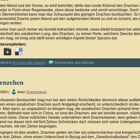
den Mond und die Sonne, so wird berichtet, stelle das runde Kleinod des Drachen 
eder in Form einer Regenwolke, eben diese bedecke und somit verschlinge. Doch
n Sternenhimmel kann man das Schauspiel des gierigen Drachen beobachten. So
ternenbild Drache jeden Abend auf den aufgehenden Mond zu und es scheint, als 
lingen wollen.
orie man auch immer als korrekt betrachten möchte, eines bleibt trotzdem bei alle
denheit des asiatischen Lung, des Drachen, zu seiner Perle, welchem Zwecke die
n mag, ist innig und stellt einen wichtigen Aspekt dieser Spezies dar.
iterempfehlen:
ntlicht in
Drachen des Ostens
|
Kommentare geschlossen
enzehen
i 2004 |
Autor
Dragonslayer
ksamen Beobachter mag nun bei den vielen Ähnlichkeiten dennoch etwas auffall
en eines asiatischen Drachen auch festgelegt erscheint, so unterschiedlich ist die
n. Man kann, so unglaublich es klingen mag, die asiatischen Drachen anhand ihre
ren. Befindet man sich in China, so sind die Drachen, wie wir bereits wissen, nützli
noch böse. Diese nützlichen Geister unterstehen dem Drachenkaiser, dem gelben 
nd nur dieser sich mit fünf Zehen Schmücken darf, müssen sich seine Untergeben
rachen, mit vier Zehen begnügen.
ingegen ist dies anders. Drachen gelten als hier als unberechenbar und kriegerisch
ur drei Zehen, ohne einen Unterschied in Bezug auf den „Gesellschaftsstand“ des 