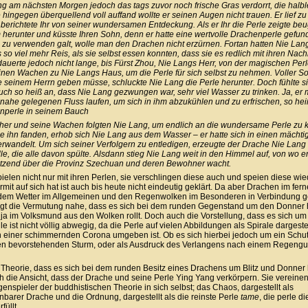
ng am nächsten Morgen jedoch das tags zuvor noch frische Gras verdorrt, die halb
hingegen überquellend voll auffand wollte er seinen Augen nicht trauen. Er lief zu
 berichtete Ihr von seiner wundersamen Entdeckung. Als er Ihr die Perle zeigte beu
m herunter und küsste Ihren Sohn, denn er hatte eine wertvolle Drachenperle gefun
e zu verwenden galt, wolle man den Drachen nicht erzürnen. Fortan hatten Nie Lan
s so viel mehr Reis, als sie selbst essen konnten, dass sie es redlich mit ihren Nac
 dauerte jedoch nicht lange, bis Fürst Zhou, Nie Langs Herr, von der magischen Perl
inen Wachen zu Nie Langs Haus, um die Perle für sich selbst zu nehmen. Voller S
le seinem Herrn geben müsse, schluckte Nie Lang die Perle herunter. Doch fühlte si
ch so heiß an, dass Nie Lang gezwungen war, sehr viel Wasser zu trinken. Ja, er
nahe gelegenen Fluss laufen, um sich in ihm abzukühlen und zu erfrischen, so hei
nperle in seinem Bauch
her und seine Wachen folgten Nie Lang, um endlich an die wundersame Perle zu
ie ihn fanden, erhob sich Nie Lang aus dem Wasser – er hatte sich in einen mächti
rwandelt. Um sich seiner Verfolgern zu entledigen, erzeugte der Drache Nie Lang
le, die alle davon spülte. Alsdann stieg Nie Lang weit in den Himmel auf, von wo e
tzend über die Provinz Szechuan und deren Bewohner wacht.
ielen nicht nur mit ihren Perlen, sie verschlingen diese auch und speien diese wie
mit auf sich hat ist auch bis heute nicht eindeutig geklärt. Da aber Drachen im fer
 dem Wetter im Allgemeinen und den Regenwolken im Besonderen in Verbindung g
egt die Vermutung nahe, dass es sich bei dem runden Gegenstand um den Donner
 ja im Volksmund aus den Wolken rollt. Doch auch die Vorstellung, dass es sich um 
le ist nicht völlig abwegig, da die Perle auf vielen Abbildungen als Spirale dargestel
 einer schimmernden Corona umgeben ist. Ob es sich hierbei jedoch um ein Schu
n bevorstehenden Sturm, oder als Ausdruck des Verlangens nach einem Regengus
Theorie, dass es sich bei dem runden Besitz eines Drachens um Blitz und Donner
ch die Ansicht, dass der Drache und seine Perle Ying Yang verkörpern. Sie vereinen
enspieler der buddhistischen Theorie in sich selbst; das Chaos, dargestellt als
barer Drache und die Ordnung, dargestellt als die reinste Perle
tame
, die perle di
üllt.