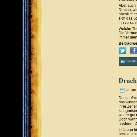
Aber auch 
Drache, wi
nächtliche
sich das S
ihn versch
Welche The
Die Verbun
immer diene
Beitrag we
Veröffe
Drach
23. Jul
Dem aufmer
das Ausseh
ihrer Zehe
kategorisie
weder gut 
Doch währe
niederen D
In Japan h
besitzen n