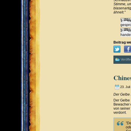
Schnauzen,
Stimme, um
blasenarti
ähnelt."
[1]
H
gespr
[2]
V
handel
Beitrag we
Veröffe
Chine
23. Jul
Der Gelbe
Der Gelbe 
Bewacher d
von seiner
verdorrt.
"De
ode