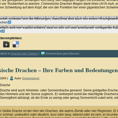
 die geflügelten Schlangen vom Berg Sien dagegen singen mit trockener, schnar
 vor Trockenheit zu warnen. Chinesische Drachen fliegen dank ihres chi’ih muh, e
gen Schwellung auf dem Kopf, die von der Punktion her einer gigantischen Schwi
ierbei scheiden sich die Meinungen, manchmal wird auch von einem Hirschgewei
ochen
ielfach wird hier explizit erwähnt, dass es sich um zwei aneinander schlagende Ku
t
iterempfehlen:
ntlicht in
Drachen des Ostens
|
Kommentare geschlossen
sische Drachen – Ihre Farben und Bedeutungen
i 2004 |
Autor
Dragonslayer
 Drache
Drache wird auch Himmels- oder Sonnendrache genannt. Seine goldgelbe Erschei
es Himmels und der Sonne zugleich. Er verkörpert somit die mächtigste Drachens
 Geneigtheit abhängt, ob die Ernte zu wenig oder genug Sonnenlicht zuteil wird, od
r Gelbe Drache ist der Herr der Drachen, die wahre Zierde aller vier Regionen. Er
r schmal, undeutlich oder deutlich, kurz oder lang, lebend oder tot sein; er ist unb