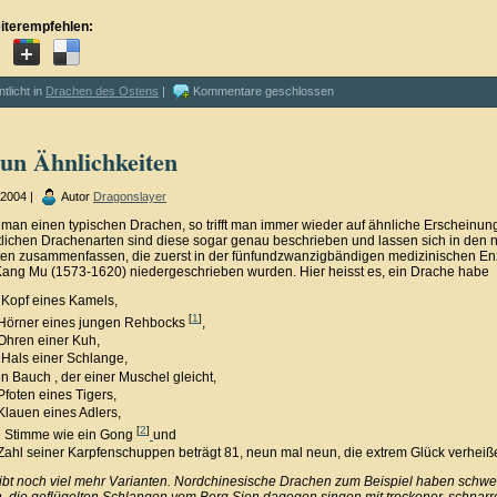
iterempfehlen:
ntlicht in
Drachen des Ostens
|
Kommentare geschlossen
un Ähnlichkeiten
i 2004 |
Autor
Dragonslayer
 man einen typischen Drachen, so trifft man immer wieder auf ähnliche Erscheinung
tlichen Drachenarten sind diese sogar genau beschrieben und lassen sich in den 
ten zusammenfassen, die zuerst in der fünfundzwanzigbändigen medizinischen En
ang Mu (1573-1620) niedergeschrieben wurden. Hier heisst es, ein Drache habe
 Kopf eines Kamels,
[
1
]
 Hörner eines jungen Rehbocks
,
Ohren einer Kuh,
Hals einer Schlange,
n Bauch , der einer Muschel gleicht,
Pfoten eines Tigers,
Klauen eines Adlers,
[
2
]
e Stimme wie ein Gong
und
Zahl seiner Karpfenschuppen beträgt 81, neun mal neun, die extrem Glück verheiß
ibt noch viel mehr Varianten. Nordchinesische Drachen zum Beispiel haben schwe