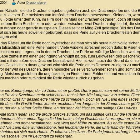
i 2004 |
Autor
Dragonslayer
len Rätseln, die die Drachen umgeben, gehören auch die Drachenperlen und die 
n zu diesen. Die meistens von fernöstlichen Drachen besessenen Kleinodien, wer
zu Folge unter dem Kinn, im Hirn oder im Maul der Drachen getragen, doch oft lieg
r neben Ihren Beschützern oder werden zwischen zwei Drachen abgebildet, die sie
en drohen oder gerade ausspeien. Dieses seit der Ming-Zeit gefestigte Bild des D
hat sich bis heute soweit eingebürgert, dass die Perle auf vielen Drachenfesten d
ragen wird.
das Rätsel um die Perle noch mystischer, da man sich bis heute nicht völlig sicher i
i tatsächlich um eine Perle handelt. Viele Aspekte sprechen jedoch dafür. In Asien 
chichten und Legenden in denen Drachen Ihre Perle an würdige Menschen weiter
Gabe zumeist mit einer Bedingung verknüpft ist, die, zum Leidwesen des Beschenkt
d und mit dem Zorn des Drachen bestraft wird. Hier ist wohl auch der Grund dafür zu 
elen Geschichten davor gewarnt wird sich die Perle eines Drachen zu eigen zu mac
vor der Wut des Drachen, deren möglicherweise verschwenderischen und somit sc
. Meistens gestehen die unglückseligen Finder ihren Fehler ein und versuchen i
 zu machen oder zumindest die Perle wieder zurück zu geben.
ar ein Bauernjunge, der zu Zeiten einer großen Dürre gemeinsam mit seiner Mutter
en Provinz Szechuan mehr schlecht als recht lebte. Nie Lang war von seinem Fürs
, täglich Gras für dessen edle Pferde zu schneiden. Doch als Nie Lang eines Tage
für das edle Gestüt finden konnte, erschien dem Jungen in der Stunde seiner größt
, der ihn zu einer Stelle führte, an der sehr viel frisches und saftiges Gras wuchs.
gte fortan jeden Tag die große Strecke zurück, um das saftige Gras für die Pferde 
chneiden, bis er eines Tages die Idee hatte, einige Grasbüschel auszugraben, sie 
ehmen und dort anzupflanzen, sich Weg und Mühe zu sparen. Als er die ersten G
and Nie Lang eine wunderschöne, hell leuchtende Perle, die unterhalb der Wurzeln
beides mit sich nach Hause. Er pflanzte das Gras, die Perle jedoch verbarg er in e
 Reisschale, um ihr Leuchten zu verbergen.