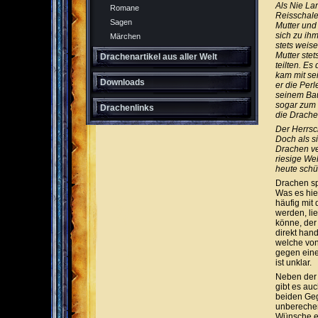
Als Nie La
Romane
Reisschale 
Sagen
Mutter und
sich zu ih
Märchen
stets weis
Mutter stet
Drachenartikel aus aller Welt
teilten. Es
kam mit se
Downloads
er die Per
seinem Bau
sogar zum 
Drachenlinks
die Drache
Der Herrsc
Doch als s
Drachen ve
riesige Wel
heute schü
Drachen sp
Was es hier
häufig mit
werden, li
könne, der
direkt hand
welche von
gegen eine
ist unklar.
Neben der 
gibt es au
beiden Geg
unberechen
Wünsche erf