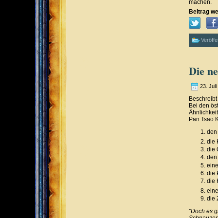
machen.
Beitrag we
Veröffe
Die ne
23. Jul
Beschreibt
Bei den ös
Ähnlichkei
Pan Tsao K
den
die
die 
den 
eine
die 
die 
ein
die 
"Doch es g