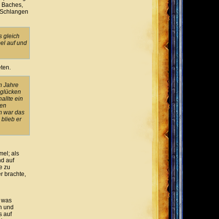
s Baches,
 Schlangen
s gleich
el auf und
ten.
m Jahre
 glücken
allte ein
hen
m war das
blieb er
mel; als
nd auf
e zu
r brachte,
s was
n und
s auf