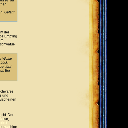
ebt es, im
iner
n. Gefällt
nt der
lge Empfing
dem
r schwatue
ze Wolke
blick.
ge, fünf
uf. Bei
 Schwarze
e und
 Erscheinen
echt. Der
lüsse,
ndert
e, rauchige