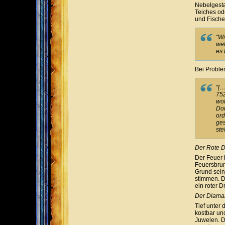
Nebelgesta
Teiches od
und Fische
"Wi
wel
es 
Bei Proble
"[…
752
wol
Don
ord
ges
ste
Der Rote 
Der Feuer b
Feuersbrun
Grund sein
stimmen. D
ein roter 
Der Diama
Tief unter
kostbar un
Juwelen. D