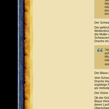
Sei
Was
Her
dur
ihm
Der Schwa
Der gefürc
Wolkenbrüc
die Mutter
Schwarzen 
Drache nic
"Al
auf
Mom
ode
sei
Der Blaue
Vom Schwar
Drache Ha
ergiebige 
als Vorbote
Der Grüne
Ob der Grü
Blaue Himm
deren Lauf 
Überschwem