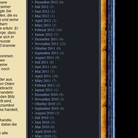
Dezember 2012
(6)
leere
Juli 2012
(2)
 seiner
Juni 2012
(1)
gte Sie
den, die es
Mai 2012
(1)
g und seine
April 2012
(2)
hbarn
März 2012
(3)
e erfuhr. Er
Februar 2012
(10)
orge, dass
Januar 2012
(7)
e sich in
Dezember 2011
(6)
 musste
November 2011
(12)
ß brannte
Oktober 2011
(9)
September 2011
(4)
 kommen.
August 2011
(9)
gen
Juli 2011
(8)
 eine
Juni 2011
(10)
r noch
Mai 2011
(7)
April 2011
(10)
der aus.
März 2011
(7)
nen Osten
Februar 2011
(3)
ebracht
Januar 2011
(1)
 handeln
Dezember 2010
(9)
den Blitz
November 2010
(3)
lt wird,
Oktober 2010
(3)
tzsymbol
September 2010
(8)
s handelt,
August 2010
(3)
Juli 2010
(3)
 handle,
Juni 2010
(3)
 dabei die
Mai 2010
(6)
April 2010
(8)
e alle
März 2010
(1)