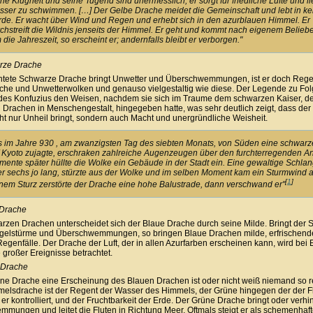
ne Klugheit und seine Tugend sind unermesslich; er sorgt für friedliche Lüfte und li
ser zu schwimmen. […] Der Gelbe Drache meidet die Gemeinschaft und lebt in ke
de. Er wacht über Wind und Regen und erhebt sich in den azurblauen Himmel. Er
chstreift die Wildnis jenseits der Himmel. Er geht und kommt nach eigenem Beliebe
 die Jahreszeit, so erscheint er; andernfalls bleibt er verborgen."
rze Drache
htete Schwarze Drache bringt Unwetter und Überschwemmungen, ist er doch Rege
he und Unwetterwolken und genauso vielgestaltig wie diese. Der Legende zu Fo
 des Konfuzius den Weisen, nachdem sie sich im Traume dem schwarzen Kaiser, 
Drachen in Menschengestalt, hingegeben hatte, was sehr deutlich zeigt, dass de
ht nur Unheil bringt, sondern auch Macht und unergründliche Weisheit.
s im Jahre 930 , am zwanzigsten Tag des siebten Monats, von Süden eine schwar
 Kyoto zujagte, erschraken zahlreiche Augenzeugen über den furchterregenden An
ente später hüllte die Wolke ein Gebäude in der Stadt ein. Eine gewaltige Schlan
r sechs jo lang, stürzte aus der Wolke und im selben Moment kam ein Sturmwind a
[
1
]
nem Sturz zerstörte der Drache eine hohe Balustrade, dann verschwand er"
 Drache
zen Drachen unterscheidet sich der Blaue Drache durch seine Milde. Bringt der
gelstürme und Überschwemmungen, so bringen Blaue Drachen milde, erfrischend
Regenfälle. Der Drache der Luft, der in allen Azurfarben erscheinen kann, wird bei
 großer Ereignisse betrachtet.
 Drache
ne Drache eine Erscheinung des Blauen Drachen ist oder nicht weiß niemand so r
elsdrache ist der Regent der Wasser des Himmels, der Grüne hingegen der der F
er kontrolliert, und der Fruchtbarkeit der Erde. Der Grüne Drache bringt oder verhi
mungen und leitet die Fluten in Richtung Meer. Oftmals steigt er als schemenhaft