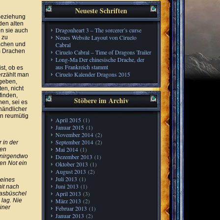
Neueste Schriften
Beziehung
den alten
Dragonheart 3 – The sorcerer’s curse
en sie auch
Neues Website Layout von Ciruelo
 zu
rachen und
Cabral
em Drachen
Ciruelo Cabral – Time of Dragons Trailer
Long-Ma Der chinesische Drache, der
aus Frankreich stammt
st, ob es
Ciruelo Kalender Dragons 2015
erzählt man
geben,
en, nicht
finden,
Stöbere im Archiv
hen, sei es
händlicher
hn reumütig
April 2015
(1)
Januar 2015
(1)
November 2014
(2)
September 2014
(2)
 in der
Mai 2014
(1)
ten
s nirgendwo
Dezember 2013
(1)
en Not ein
Oktober 2013
(1)
August 2013
(2)
Juli 2013
(1)
seines
Juni 2013
(1)
mit nach
April 2013
(3)
rasbüschel
 lag. Nie
März 2013
(2)
iner
Februar 2013
(1)
Januar 2013
(2)