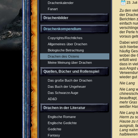
23. Jul
Drachenkalender
Fanart
Zu den vie
der Drache
Drachenbilder
Berichten 
einfach nu
verschling
Drachenkompendium
der Perle 
voraus get
Copyrights/Rechtliches
Dabei wird 
Allgemeines über Drachen
sich hierbe
Biologische Betrachtung
häufig Ges
wobei die 
Drachen des Ostens
erfüllt wir
Meine Meinung über Drachen
dass in vi
aus Angst 
Quellen, Bücher und Rollenspiel
Verwendung
wieder gut
Das große Buch der Drachen
Nie Lang
Das Buch der Ungeheuer
Nie Lang w
Das Schwarze Auge
chinesisch
beauftragt
AD&D
mehr Gras 
weißer Hase
Drachen in der Literatur
Nie Lang le
Herrn zu s
Englische Romane
Hause zu n
Englische Gedichte
ausgrub, f
Gedichte
Lang nahm 
halbleeren
Fantasy