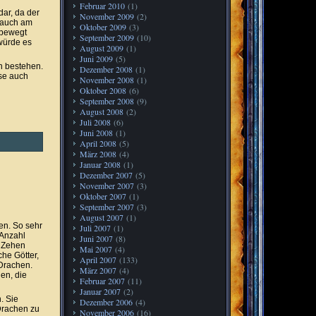
Februar 2010
(1)
dar, da der
November 2009
(2)
 auch am
Oktober 2009
(3)
 bewegt
September 2009
(10)
würde es
August 2009
(1)
Juni 2009
(5)
n bestehen.
Dezember 2008
(1)
se auch
November 2008
(1)
Oktober 2008
(6)
September 2008
(9)
August 2008
(2)
Juli 2008
(6)
Juni 2008
(1)
April 2008
(5)
März 2008
(4)
Januar 2008
(1)
Dezember 2007
(5)
November 2007
(3)
Oktober 2007
(1)
September 2007
(3)
August 2007
(1)
en. So sehr
Juli 2007
(1)
 Anzahl
Juni 2007
(8)
r Zehen
Mai 2007
(4)
che Götter,
April 2007
(133)
Drachen.
März 2007
(4)
en, die
Februar 2007
(11)
Januar 2007
(2)
. Sie
Dezember 2006
(4)
Drachen zu
November 2006
(16)