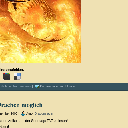
iterempfehlen:
ntlicht in
Drachennews
|
Kommentare geschlossen
Drachen möglich
ptember 2003 |
Autor
Dragonslayer
s den Artikel aus der Sonntags FAZ zu lesen!
 damit