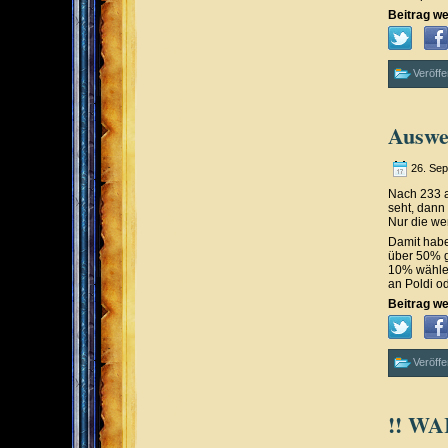
Beitrag we
Veröffe
Auswe
26. Se
Nach 233 a
seht, dann
Nur die we
Damit haben
über 50% g
10% wählen
an Poldi o
Beitrag we
Veröffe
!! WA