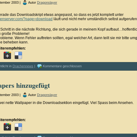
ptember 2003 |
Autor
Dragonslayer
erade das Downloadskript etwas angepasst, so dass es jetzt komplett unter
chenserver.com/?page=download
läuft und nicht mehr umständlich selbst aufgerufe
 Schritt in die nächste Richtung, die sich gerade in meinem Kopf aufbaut…hoffentli
zu große Probleme!
bleme. Wenn Fehler auftreten sollten, egal welcher Art, dann teilt sie mir bitte um
sie beheben kann.
iterempfehlen:
ntlicht in
Drachennews
|
Kommentare geschlossen
apers hinzugefügt
ptember 2003 |
Autor
Dragonslayer
wei nette Wallpaper in die Downloadsektion eingefügt. Viel Spass beim Ansehen.
iterempfehlen: