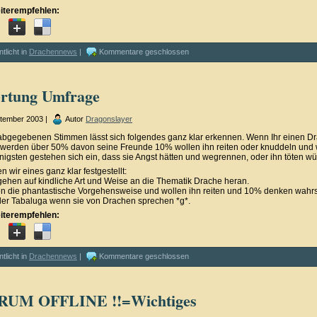
iterempfehlen:
ntlicht in
Drachennews
|
Kommentare geschlossen
rtung Umfrage
ptember 2003 |
Autor
Dragonslayer
bgegebenen Stimmen lässt sich folgendes ganz klar erkennen. Wenn Ihr einen D
 werden über 50% davon seine Freunde 10% wollen ihn reiten oder knuddeln und
nigsten gestehen sich ein, dass sie Angst hätten und wegrennen, oder ihn töten w
 wir eines ganz klar festgestellt:
ehen auf kindliche Art und Weise an die Thematik Drache heran.
 die phantastische Vorgehensweise und wollen ihn reiten und 10% denken wahrs
der Tabaluga wenn sie von Drachen sprechen *g*.
iterempfehlen:
ntlicht in
Drachennews
|
Kommentare geschlossen
RUM OFFLINE !!=Wichtiges