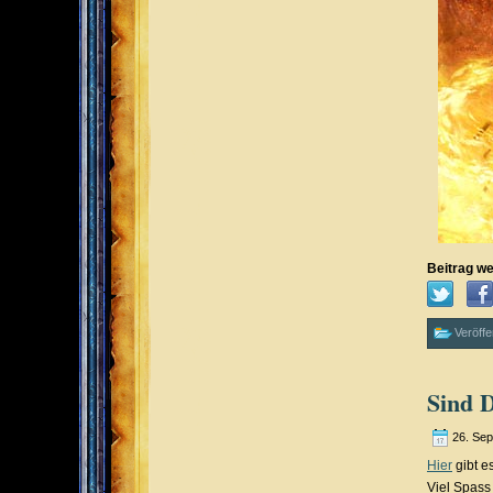
Beitrag we
Veröffe
Sind 
26. Se
Hier
gibt e
Viel Spass