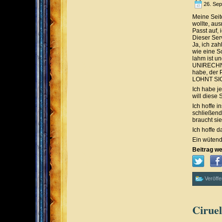
26. Se
Meine Seite
wollte, au
Passt auf, 
Dieser Ser
Ja, ich zah
wie eine S
lahm ist u
UNIRECHNER
habe, der 
LOHNT SIC
Ich habe je
will diese
Ich hoffe i
schließend 
braucht sie
Ich hoffe d
Ein wütend
Beitrag we
Veröffe
Ciruel