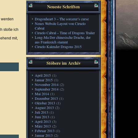
Neueste Schriften
Dragonheart 3 – The sorcerer’s curse
n werden
Neues Website Layout von Ciruelo
Cabral
ch stoße ich
Ciruelo Cabral – Time of Dragons Trailer
Long-Ma Der chinesische Drache, der
gehend mit,
aus Frankreich stammt
Ciruelo Kalender Dragons 2015
Stöbere im Archiv
April 2015
(1)
Januar 2015
(1)
November 2014
(2)
September 2014
(2)
Mai 2014
(1)
Dezember 2013
(1)
Oktober 2013
(1)
August 2013
(2)
Juli 2013
(1)
Juni 2013
(1)
April 2013
(3)
März 2013
(2)
Februar 2013
(1)
Januar 2013
(2)