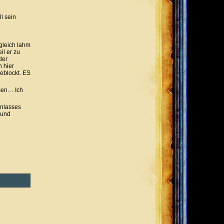
l sein
sgleich lahm
il er zu
der
 hier
eblockt. ES
ssen… Ich
Anlasses
 und