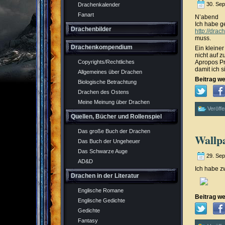
30. Se
Drachenkalender
Fanart
N’abend
Ich habe g
Drachenbilder
http://dra
muss.
Drachenkompendium
Ein kleiner
nicht auf 
Apropos Pro
Copyrights/Rechtliches
damit ich 
Allgemeines über Drachen
Beitrag we
Biologische Betrachtung
Drachen des Ostens
Meine Meinung über Drachen
Veröffe
Quellen, Bücher und Rollenspiel
Das große Buch der Drachen
Wallp
Das Buch der Ungeheuer
Das Schwarze Auge
29. Se
AD&D
Ich habe z
Drachen in der Literatur
Englische Romane
Beitrag we
Englische Gedichte
Gedichte
Fantasy