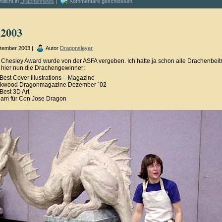
ntlicht in
Drachennews
|
Kommentare geschlossen
2003
ptember 2003 |
Autor
Dragonslayer
. Chesley Award wurde von der ASFA vergeben. Ich hatte ja schon alle Drachenbeit
t, hier nun die Drachengewinner:
 Best Cover Illustrations – Magazine
ckwood Dragonmagazine Dezember ´02
Best 3D Art
ham für Con Jose Dragon