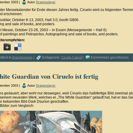
ptember 2003 |
Autor
Dragonslayer
 der Messekalender für Ende diesen Jahres fertig. Ciruelo wird zu folgenden Termin
d erscheinen:
ookfair, October 8-13, 2003, Hall 3.0, booth G806.
ng and sale of books, and posters.
l Messe, October 23-26, 2003 – in Essen (Messegelande – Hall 6)
of paintings and Petropictos. Autographing and sale of books, and posters.
iterempfehlen:
ntlicht in
Drachennews
|
Schlagworte:
Ciruelo Cabral
|
Kommentare geschlossen
ite Guardian von Ciruelo ist fertig
ptember 2003 |
Autor
Dragonslayer
es gedauert, aber wohl nur deswegen, weil Ciruelo das halbfertige Bild zweimal a
 seinem neuesten Werk, welches er „The White Guardian“ getauft hat, hat er das G
r bekannten Bild Dark Dsurion geschaffen.
 Bilder zum Vergleich: