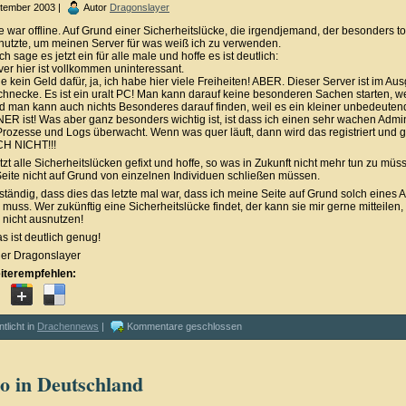
ptember 2003 |
Autor
Dragonslayer
 war offline. Auf Grund einer Sicherheitslücke, die irgendjemand, der besonders tol
snutzte, um meinen Server für was weiß ich zu verwenden.
ich sage es jetzt ein für alle male und hoffe es ist deutlich:
ver hier ist vollkommen uninteressant.
le kein Geld dafür, ja, ich habe hier viele Freiheiten! ABER. Dieser Server ist im Au
chnecke. Es ist ein uralt PC! Man kann darauf keine besonderen Sachen starten, we
nd man kann auch nichts Besonderes darauf finden, weil es ein kleiner unbedeuten
 ist! Was aber ganz besonders wichtig ist, ist dass ich einen sehr wachen Admin
Prozesse und Logs überwacht. Wenn was quer läuft, dann wird das registriert und g
H NICHT!!!
tzt alle Sicherheitslücken gefixt und hoffe, so was in Zukunft nicht mehr tun zu mü
 Seite nicht auf Grund von einzelnen Individuen schließen müssen.
nständig, dass dies das letzte mal war, dass ich meine Seite auf Grund solch eines 
muss. Wer zukünftig eine Sicherheitslücke findet, der kann sie mir gerne mitteilen,
 nicht ausnutzen!
as ist deutlich genug!
er Dragonslayer
iterempfehlen:
ntlicht in
Drachennews
|
Kommentare geschlossen
o in Deutschland