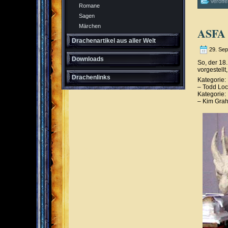
Veröffe
Romane
Sagen
Märchen
ASFA 
Drachenartikel aus aller Welt
29. Se
Downloads
So, der 18
vorgestell
Drachenlinks
Kategorie:
– Todd Lo
Kategorie: 
– Kim Gra