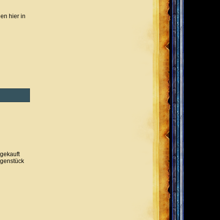
en hier in
bgekauft
egenstück