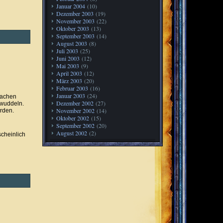
Januar 2004
(10)
Dezember 2003
(19)
November 2003
(22)
Oktober 2003
(13)
September 2003
(14)
August 2003
(8)
Juli 2003
(25)
Juni 2003
(12)
Mai 2003
(9)
April 2003
(12)
März 2003
(20)
Februar 2003
(16)
Januar 2003
(24)
rachen
Dezember 2002
(27)
 wuddeln.
November 2002
(14)
ürden.
Oktober 2002
(15)
September 2002
(20)
August 2002
(2)
cheinlich