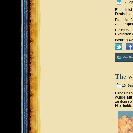
16. Se
Endlich ist
Deutschlan
Frankfurt B
Autographi
Essen Spie
Exhibition 
Beitrag we
Veröffe
The wh
16. Se
Lange hat 
wurde. Mit
zu dem seh
Hier beide