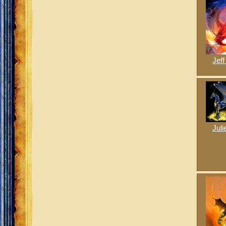
Jef
Jul