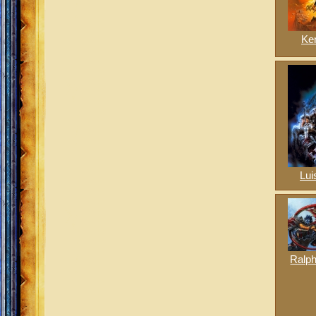
Ken
Lui
Ralph