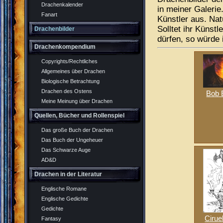
Drachenkalender
in meiner Galerie.
Fanart
Künstler aus. Nat
Solltet ihr Künstl
Drachenbilder
dürfen, so würde
Drachenkompendium
Copyrights/Rechtliches
Allgemeines über Drachen
Biologische Betrachtung
Drachen des Ostens
Bob 
Meine Meinung über Drachen
Quellen, Bücher und Rollenspiel
Das große Buch der Drachen
Das Buch der Ungeheuer
Das Schwarze Auge
AD&D
Drachen in der Literatur
Englische Romane
Englische Gedichte
Gedichte
Cirue
Fantasy