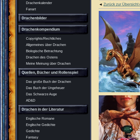
Drachenkalender
◄
Zurück zur Übersicht
Fanart
Drachenbilder
Drachenkompendium
Copyrights/Rechtliches
Allgemeines über Drachen
Biologische Betrachtung
Drachen des Ostens
Meine Meinung über Drachen
Quellen, Bücher und Rollenspiel
Das große Buch der Drachen
Das Buch der Ungeheuer
Das Schwarze Auge
AD&D
Drachen in der Literatur
Englische Romane
Englische Gedichte
Gedichte
Fantasy