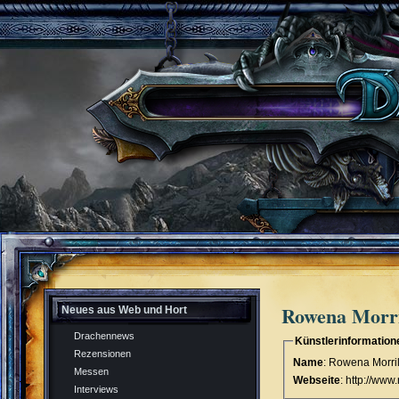
Rowena Morri
Neues aus Web und Hort
Drachennews
Künstlerinformation
Rezensionen
Name
: Rowena Morril
Messen
Webseite
: http://www
Interviews