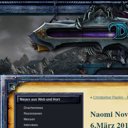
«
Christopher Paolini – 
Neues aus Web und Hort
Drachennews
Naomi Novi
Rezensionen
Messen
6.März 20
Interviews