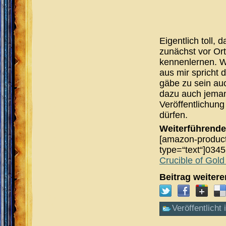
Eigentlich toll,
zunächst vor Or
kennenlernen. W
aus mir spricht 
gäbe zu sein auc
dazu auch jeman
Veröffentlichung
dürfen.
Weiterführende
[amazon-product
type=“text“]034
Crucible of Gol
Beitrag weiter
Veröffentlicht 