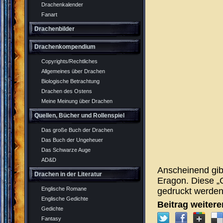
Drachenkalender
Fanart
Drachenbilder
Drachenkompendium
Copyrights/Rechtliches
Allgemeines über Drachen
Biologische Betrachtung
Drachen des Ostens
Meine Meinung über Drachen
Quellen, Bücher und Rollenspiel
Das große Buch der Drachen
Das Buch der Ungeheuer
Das Schwarze Auge
AD&D
Anscheinend gibt
Drachen in der Literatur
Eragon. Diese „C
Englische Romane
gedruckt werden.
Englische Gedichte
Beitrag weiter
Gedichte
Fantasy