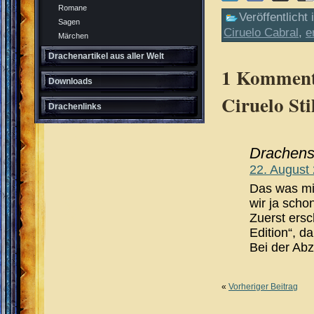
Romane
Veröffentlicht 
Sagen
Ciruelo Cabral
,
e
Märchen
Drachenartikel aus aller Welt
1 Kommenta
Downloads
Ciruelo Sti
Drachenlinks
Drachens
22. August 
Das was mi
wir ja scho
Zuerst ersc
Edition“, d
Bei der Ab
«
Vorheriger Beitrag