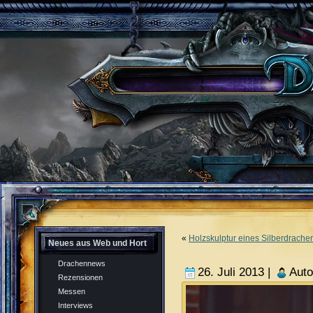
«
Holzskulptur eines Silberdrache
Neues aus Web und Hort
Drachennews
26. Juli 2013 |
Aut
Rezensionen
Messen
Interviews