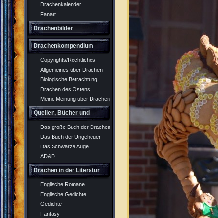
Drachenkalender
Fanart
Drachenbilder
Drachenkompendium
Copyrights/Rechtliches
Allgemeines über Drachen
Biologische Betrachtung
Drachen des Ostens
Meine Meinung über Drachen
Quellen, Bücher und
Das große Buch der Drachen
Rollenspiel
Das Buch der Ungeheuer
Das Schwarze Auge
AD&D
Drachen in der Literatur
Englische Romane
Englische Gedichte
Gedichte
Fantasy