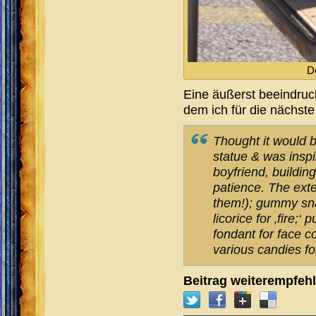
D
Eine äußerst beeindru
dem ich für die nächste
Thought it would b
statue & was inspi
boyfriend, buildin
patience. The exte
them!); gummy snak
licorice for ‚fire;
fondant for face 
various candies fo
Beitrag weiterempfeh