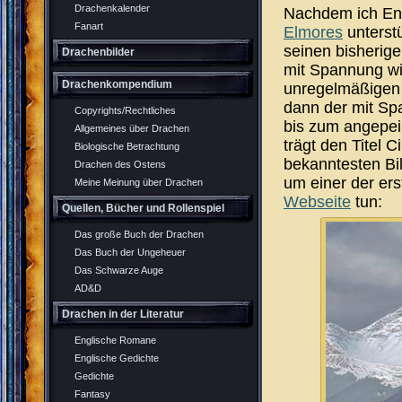
Drachenkalender
Nachdem ich End
Fanart
Elmores
unterstü
seinen bisherige
Drachenbilder
mit Spannung wie
Drachenkompendium
unregelmäßigen 
dann der mit Sp
Copyrights/Rechtliches
bis zum angepeil
Allgemeines über Drachen
trägt den Titel 
Biologische Betrachtung
bekanntesten Bil
Drachen des Ostens
um einer der ers
Meine Meinung über Drachen
Webseite
tun:
Quellen, Bücher und Rollenspiel
Das große Buch der Drachen
Das Buch der Ungeheuer
Das Schwarze Auge
AD&D
Drachen in der Literatur
Englische Romane
Englische Gedichte
Gedichte
Fantasy