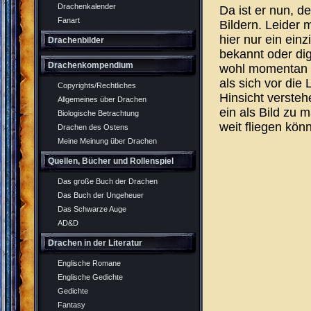
Drachenkalender
Da ist er nun, d
Fanart
Bildern. Leider 
hier nur ein ein
Drachenbilder
bekannt oder dig
Drachenkompendium
wohl momentan m
als sich vor die
Copyrights/Rechtliches
Hinsicht versteh
Allgemeines über Drachen
ein als Bild zu m
Biologische Betrachtung
weit fliegen kön
Drachen des Ostens
Meine Meinung über Drachen
Quellen, Bücher und Rollenspiel
Das große Buch der Drachen
Das Buch der Ungeheuer
Das Schwarze Auge
AD&D
Drachen in der Literatur
Englische Romane
Englische Gedichte
Gedichte
Fantasy