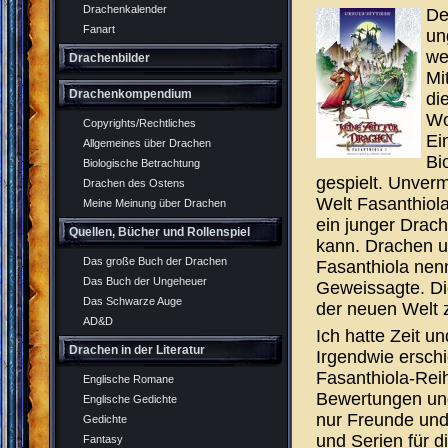
Drachenkalender
De
Fanart
un
we
Drachenbilder
Mi
Drachenkompendium
di
Wo
Copyrights/Rechtliches
Ei
Allgemeines über Drachen
Bi
Biologische Betrachtung
gespielt. Unvermi
Drachen des Ostens
Welt Fasanthiola
Meine Meinung über Drachen
ein junger Drac
Quellen, Bücher und Rollenspiel
kann. Drachen 
Das große Buch der Drachen
Fasanthiola nennt
Das Buch der Ungeheuer
Geweissagte. Die
Das Schwarze Auge
der neuen Welt 
AD&D
Ich hatte Zeit 
Drachen in der Literatur
Irgendwie erschi
Fasanthiola-Rei
Englische Romane
Bewertungen und
Englische Gedichte
nur Freunde und
Gedichte
und Serien für d
Fantasy