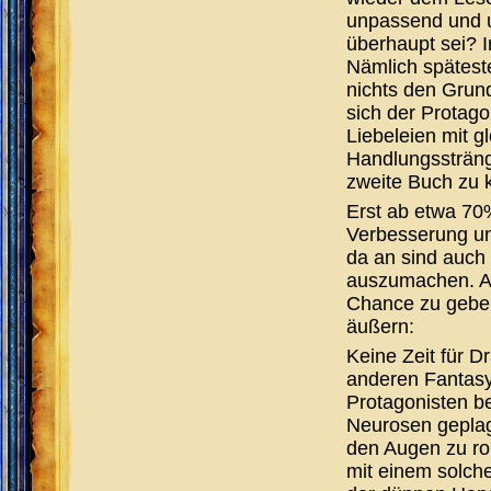
unpassend und u
überhaupt sei? 
Nämlich spätes
nichts den Grund
sich der Protago
Liebeleien mit g
Handlungsstränge
zweite Buch zu 
Erst ab etwa 70
Verbesserung un
da an sind auch 
auszumachen. Ab 
Chance zu geben.
äußern:
Keine Zeit für D
anderen Fantasy
Protagonisten be
Neurosen geplag
den Augen zu rol
mit einem solche