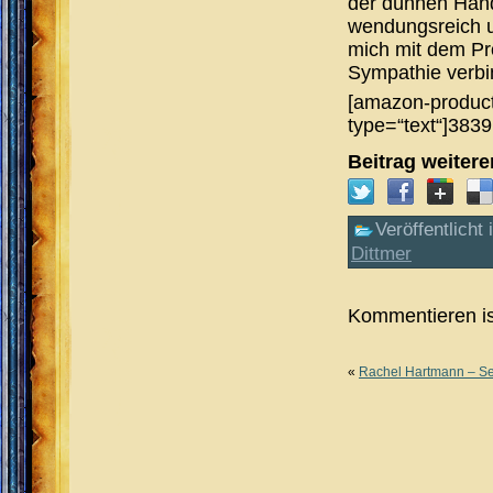
der dünnen Hand
wendungsreich u
mich mit dem Pr
Sympathie verbi
[amazon-product
type=“text“]383
Beitrag weiter
Veröffentlicht 
Dittmer
Kommentieren is
«
Rachel Hartmann – Se