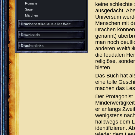
keine schlechte 
Romane
ausgedacht. Abe
Sagen
Märchen
Universum werde
Menschen mit de
Drachenartikel aus aller Welt
Drachen können O
genannt) überbr
Downloads
man noch deutli
Drachenlinks
anderen Welt/Di
die feudalen Her
religiöse, sonder
bieten.
Das Buch hat al
eine tolle Gesch
machen das Lese
Der Protagonist 
Minderwertigkei
er anfangs Zweif
wenigstens nach
halbwegs dem Le
identifizieren. 
wieder dem Lese