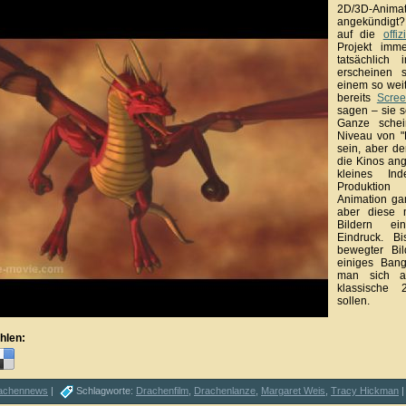
2D/3D-Animat
angekündigt? 
auf die
offiz
Projekt imm
tatsächlich
erscheinen s
einem so weit
bereits
Scree
sagen – sie s
Ganze sche
Niveau von "
sein, aber d
die Kinos ange
kleines Ind
Produktion
Animation ga
aber diese 
Bildern ei
Eindruck. B
bewegter Bi
einiges Bang
man sich ab
klassische 
sollen.
hlen:
achennews
|
Schlagworte:
Drachenfilm
,
Drachenlanze
,
Margaret Weis
,
Tracy Hickman