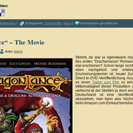
hlen:
achennews
|
Schlagworte:
Drachenfilm
,
nessi
|
Kommentare geschlossen
ce“ – The Movie
Autor
doktor
Stimmt, da war ja irgendwann mal
des ersten "Drachenlanze"-Romans
mal erscheinen? Schon lange nich
eben nachgeholt und erfahre
Erscheinungstermin ist: heute! Z
Direct-to-DVD-Veröffentlichung. Auch
es einen
Trailer zum Film
zu sehe
Mittelmäßigkeit dieser Produktion u
vielleicht ist der Streifen ja doch e
Deutschland ist eine Veröffen
abzusehen, man kann also höchst
beim Amazon.com-Einkauf bemühe