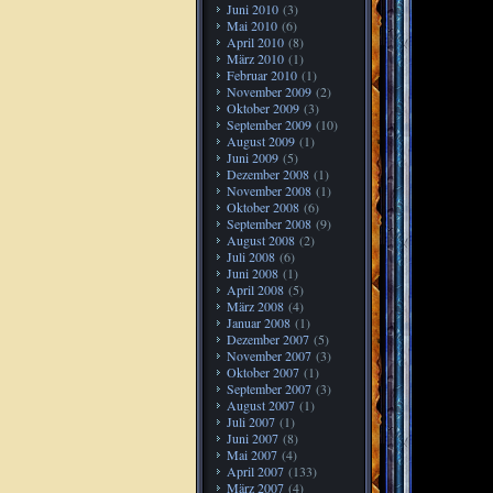
Juni 2010
(3)
Mai 2010
(6)
April 2010
(8)
März 2010
(1)
Februar 2010
(1)
November 2009
(2)
Oktober 2009
(3)
September 2009
(10)
August 2009
(1)
Juni 2009
(5)
Dezember 2008
(1)
November 2008
(1)
Oktober 2008
(6)
September 2008
(9)
August 2008
(2)
Juli 2008
(6)
Juni 2008
(1)
April 2008
(5)
März 2008
(4)
Januar 2008
(1)
Dezember 2007
(5)
November 2007
(3)
Oktober 2007
(1)
September 2007
(3)
August 2007
(1)
Juli 2007
(1)
Juni 2007
(8)
Mai 2007
(4)
April 2007
(133)
März 2007
(4)