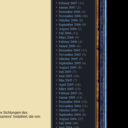
Februar 2007
(11)
Januar 2007
(2)
Dezember 2006
(4)
November 2006
(16)
Oktober 2006
(9)
September 2006
(9)
August 2006
(2)
Juli 2006
(12)
März 2006
(9)
Februar 2006
(4)
Januar 2006
(4)
Dezember 2005
(11)
November 2005
(3)
Oktober 2005
(9)
September 2005
(4)
August 2005
(8)
Juli 2005
(7)
Juni 2005
(10)
Mai 2005
(7)
April 2005
(16)
März 2005
(13)
Februar 2005
(6)
Januar 2005
(14)
Dezember 2004
(12)
November 2004
(11)
Oktober 2004
(12)
eue Sichtungen des
September 2004
(8)
mera“ installiert, die von
August 2004
(27)
Juli 2004
(46)
Juni 2004
(19)