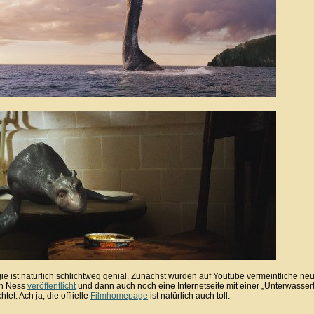
gie ist natürlich schlichtweg genial. Zunächst wurden auf Youtube vermeintliche n
ch Ness
veröffentlicht
und dann auch noch eine Internetseite mit einer „Unterwasserka
htet. Ach ja, die offiielle
Filmhomepage
ist natürlich auch toll.