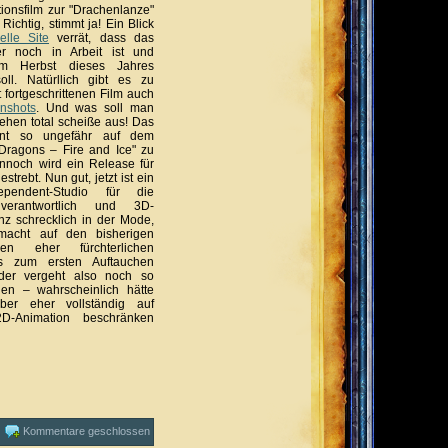
ionsfilm zur "Drachenlanze"
Richtig, stimmt ja! Ein Blick
ielle Site
verrät, dass das
er noch in Arbeit ist und
 im Herbst dieses Jahres
oll. Natürllich gibt es zu
 fortgeschrittenen Film auch
nshots
. Und was soll man
ehen total scheiße aus! Das
int so ungefähr auf dem
Dragons – Fire and Ice" zu
ennoch wird ein Release für
strebt. Nun gut, jetzt ist ein
ependent-Studio für die
 verantwortlich und 3D-
nz schrecklich in der Mode,
macht auf den bisherigen
nen eher fürchterlichen
is zum ersten Auftauchen
lder vergeht also noch so
en – wahrscheinlich hätte
er eher vollständig auf
2D-Animation beschränken
|
Kommentare geschlossen