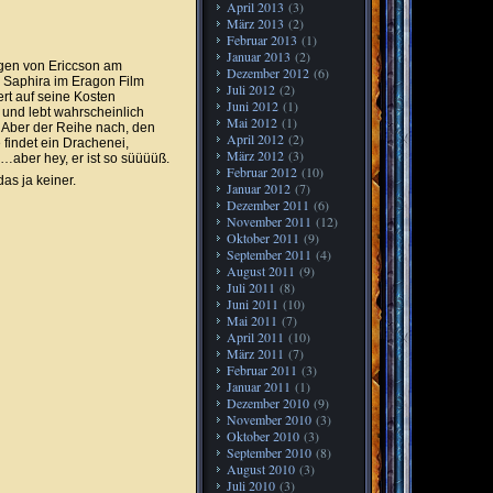
April 2013
(3)
März 2013
(2)
Februar 2013
(1)
Januar 2013
(2)
egen von Ericcson am
Dezember 2012
(6)
 Saphira im Eragon Film
Juli 2012
(2)
ert auf seine Kosten
Juni 2012
(1)
 und lebt wahrscheinlich
Mai 2012
(1)
 Aber der Reihe nach, den
April 2012
(2)
findet ein Drachenei,
März 2012
(3)
n…aber hey, er ist so süüüüß.
Februar 2012
(10)
as ja keiner.
Januar 2012
(7)
Dezember 2011
(6)
November 2011
(12)
Oktober 2011
(9)
September 2011
(4)
August 2011
(9)
Juli 2011
(8)
Juni 2011
(10)
Mai 2011
(7)
April 2011
(10)
März 2011
(7)
Februar 2011
(3)
Januar 2011
(1)
Dezember 2010
(9)
November 2010
(3)
Oktober 2010
(3)
September 2010
(8)
August 2010
(3)
Juli 2010
(3)