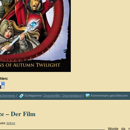
hlen:
achennews
|
Schlagworte:
Drachenfilm
,
Drachenlanze
|
Kommentare geschlossen
e – Der Film
utor
doktor
Wurde da n