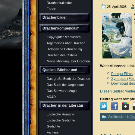
Drachenkalender
25. April 2008 |
Fanart
Drachenbilder
Drachenkompendium
Copyrights/Rechtliches
Allgemeines über Drachen
Biologische Betrachtung
Drachen des Ostens
Meine Meinung über Drachen
Weiterführende Link
Quellen, Bücher und
Pampa Films
Synopsis (Film
Das große Buch der Drachen
Rollenspiel
Download des 
Das Buch der Ungeheuer
Das Schwarze Auge
Diesen Beitrag weite
AD&D
Beitrag weiterempfe
Drachen in der Literatur
Englische Romane
Veröffentlicht in
Dr
Englische Gedichte
Gedichte
Fantasy