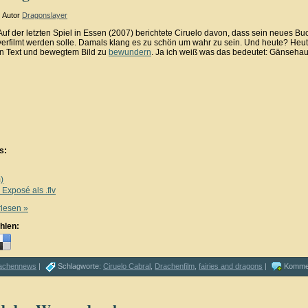
Autor
Dragonslayer
Auf der letzten Spiel in Essen (2007) berichtete Ciruelo davon, dass sein neues Bu
verfilmt werden solle. Damals klang es zu schön um wahr zu sein. Und heute? Heut
in Text und bewegtem Bild zu
bewundern
. Ja ich weiß was das bedeutet: Gänsehaut
s:
)
Exposé als .flv
rlesen »
hlen:
achennews
|
Schlagworte:
Ciruelo Cabral
,
Drachenfilm
,
fairies and dragons
|
Kommen