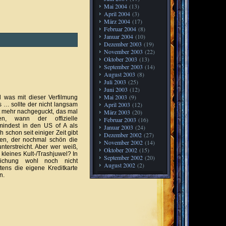
Mai 2004
(13)
April 2004
(3)
März 2004
(17)
Februar 2004
(8)
Januar 2004
(10)
Dezember 2003
(19)
November 2003
(22)
Oktober 2003
(13)
September 2003
(14)
August 2003
(8)
Juli 2003
(25)
Juni 2003
(12)
Mai 2003
(9)
 was mit dieser Verfilmung
April 2003
(12)
 … sollte der nicht langsam
t mehr nachgeguckt, das mal
März 2003
(20)
n, wann der offizielle
Februar 2003
(16)
umindest in den US of A als
Januar 2003
(24)
 schon seit einiger Zeit gibt
Dezember 2002
(27)
n, der nochmal schön die
November 2002
(14)
nterstreicht. Aber wer weiß,
Oktober 2002
(15)
in kleines Kult-/Trashjuwel? In
September 2002
(20)
tlichung wohl noch nicht
August 2002
(2)
ens die eigene Kreditkarte
n.