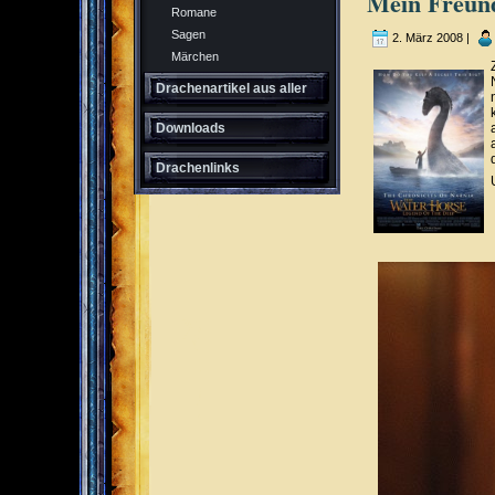
Mein Freun
Romane
Sagen
2. März 2008 |
Märchen
Drachenartikel aus aller
Welt
Downloads
Drachenlinks