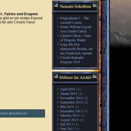
Neueste Schriften
ch,
Fairies and Dragons
Dragonheart 3 – The
e gibt es ein erstes Exposé
sorcerer’s curse
 für alle Ciruelo Fans!
Neues Website Layout
von Ciruelo Cabral
Ciruelo Cabral – Time
of Dragons Trailer
Long-Ma Der
chinesische Drache, der
aus Frankreich stammt
Ciruelo Kalender
Dragons 2015
Stöbere im Archiv
April 2015
(1)
Januar 2015
(1)
November 2014
(2)
September 2014
(2)
Mai 2014
(1)
Dezember 2013
(1)
tare geschlossen
Oktober 2013
(1)
August 2013
(2)
Juli 2013
(1)
Juni 2013
(1)