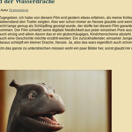
d der Wasserdrache
Autor
Dragonslayer
Zugegeben, ich habe von diesem Film erst gestern etwas erfahren, als meine Koll
Nebenstand den Trailer zeigten. Also wer schon immer an Nessie glaubte und wem
nicht lange genug als Schlüpfling gezeigt wurde, der dürfte bei diesem Film garanti
kommen. Der Film schwitzt seine digitale Niedlichkeit aus jeder einzelnen Pore aus
auch einzig und allein davon das er ein glubschäugiges, Kindchenschema abzieht.
auch eine Geschichte möchte erzählt werden: Ein zurückhaltender, einsamer Junge 
daraus schlüpft ein kleiner Drache, Nessie. Ja, also das wars eigentlich auch scho
Um das ganze zu unterstreichen müssen wohl ein paar Bilder her, sonst glaubt mir d