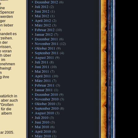
Dezember 2012
(6)
e
Juli 2012
(2)
ine
Juni 2012
(1)
 Spencer
Mai 2012
(1)
, werden
April 2012
(2)
iger
März 2012
(3)
n lieber
Februar 2012
(10)
n
handelt es
Januar 2012
(7)
rzeihen.
Dezember 2011
(6)
n der
November 2011
(12)
rissen,
Oktober 2011
(9)
o voran
September 2011
(4)
ch über
August 2011
(9)
n im
Juli 2011
(8)
ngenehmen
Juni 2011
(10)
chwingt
Mai 2011
(7)
en
April 2011
(10)
g ihre
März 2011
(7)
Februar 2011
(3)
Januar 2011
(1)
Dezember 2010
(9)
atürlich in
November 2010
(3)
 aber auch
Oktober 2010
(3)
 "Großen
September 2010
(8)
für die
August 2010
(3)
 albern
Juli 2010
(3)
Juni 2010
(3)
Mai 2010
(6)
April 2010
(8)
uar 2005.
März 2010
(1)