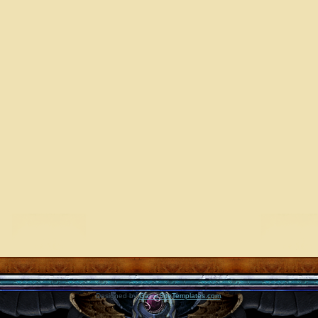
Designed by
GameSiteTemplates.com
.