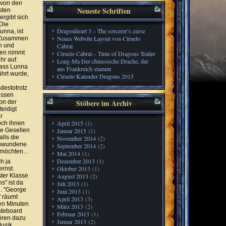
 von den
Neueste Schriften
sten
ergibt sich
Die
Dragonheart 3 – The sorcerer’s curse
unna, ist
Neues Website Layout von Ciruelo
 Zusammen
th und
Cabral
ten nimmt
Ciruelo Cabral – Time of Dragons Trailer
hr auf.
Long-Ma Der chinesische Drache, der
 dass Lunna
aus Frankreich stammt
hrt wurde,
Ciruelo Kalender Dragons 2015
destotrotz
dessen
Stöbere im Archiv
on der
eidigt
r
April 2015
(1)
och ihnen
le Gesellen
Januar 2015
(1)
alls die
November 2014
(2)
chwundene
September 2014
(2)
n möchten…
Mai 2014
(1)
Dezember 2013
(1)
h ja
Oktober 2013
(1)
ernst.
ster Klasse
August 2013
(2)
" ist da
Juli 2013
(1)
h. "George
Juni 2013
(1)
" räumt
April 2013
(3)
ten Minuten
März 2013
(2)
ateboard
Februar 2013
(1)
ören dazu
Januar 2013
(2)
Musik.