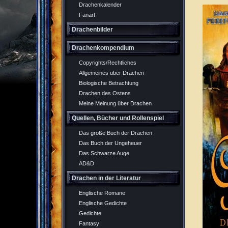
Drachenkalender
Fanart
Drachenbilder
Drachenkompendium
Copyrights/Rechtliches
Allgemeines über Drachen
Biologische Betrachtung
Drachen des Ostens
Meine Meinung über Drachen
Quellen, Bücher und Rollenspiel
Das große Buch der Drachen
Das Buch der Ungeheuer
Das Schwarze Auge
AD&D
Drachen in der Literatur
Englische Romane
Englische Gedichte
Gedichte
Fantasy