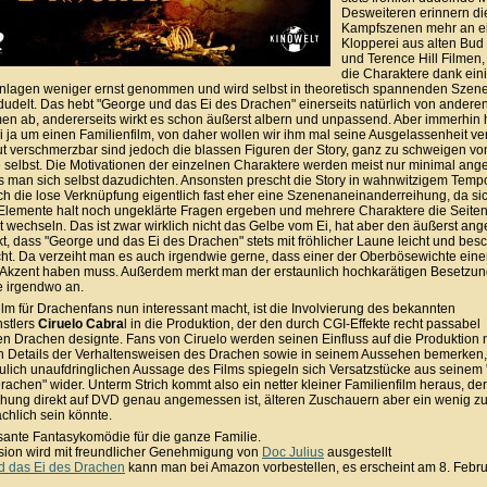
Desweiteren erinnern di
Kampfszenen mehr an e
Klopperei aus alten Bud
und Terence Hill Filmen
die Charaktere dank ein
inlagen weniger ernst genommen und wird selbst in theoretisch spannenden Szene
edudelt. Das hebt "George und das Ei des Drachen" einerseits natürlich von andere
men ab, andererseits wirkt es schon äußerst albern und unpassend. Aber immerhin 
ei ja um einen Familienfilm, von daher wollen wir ihm mal seine Ausgelassenheit ve
t verschmerzbar sind jedoch die blassen Figuren der Story, ganz zu schweigen vo
 selbst. Die Motivationen der einzelnen Charaktere werden meist nur minimal ange
s man sich selbst dazudichten. Ansonsten prescht die Story in wahnwitzigem Temp
rch die lose Verknüpfung eigentlich fast eher eine Szenenaneinanderreihung, da si
r Elemente halt noch ungeklärte Fragen ergeben und mehrere Charaktere die Seite
t wechseln. Das ist zwar wirklich nicht das Gelbe vom Ei, hat aber den äußerst a
t, dass "George und das Ei des Drachen" stets mit fröhlicher Laune leicht und bes
ht. Da verzeiht man es auch irgendwie gerne, dass einer der Oberbösewichte ein
Akzent haben muss. Außerdem merkt man der erstaunlich hochkarätigen Besetzun
e irgendwo an.
lm für Drachenfans nun interessant macht, ist die Involvierung des bekannten
stlers
Ciruelo Cabra
l in die Produktion, der den durch CGI-Effekte recht passabel
n Drachen designte. Fans von Ciruelo werden seinen Einfluss auf die Produktion n
n Details der Verhaltensweisen des Drachen sowie in seinem Aussehen bemerken,
reulich unaufdringlichen Aussage des Films spiegeln sich Versatzstücke aus seinem
achen" wider. Unterm Strich kommt also ein netter kleiner Familienfilm heraus, der 
ichung direkt auf DVD genau angemessen ist, älteren Zuschauern aber ein wenig zu
chlich sein könnte.
sante Fantasykomödie für die ganze Familie.
ion wird mit freundlicher Genehmigung von
Doc Julius
ausgestellt
d das Ei des Drachen
kann man bei Amazon vorbestellen, es erscheint am 8. Febr