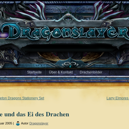
Startseite
Über & Kontakt
Drachenbilder
eton Dragons Stationery Set
Larry Elmores
e und das Ei des Drachen
uar 2005 |
Autor
Dragonslayer