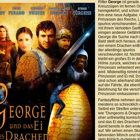
Ritter
George
ist gerade
Kreuzzügen im fernen O
heimgekehrt, und schon 
ihm eine neue Aufgabe. 
Prinzessin des Reichs, L
spurlos verschwunden.
mit ihrem Verlobten Gar
einigen anderen Gefähr
George die Suche nach i
Bald stellt sich heraus,
von einem Drachen entfü
der allerdings spurlos
verschwunden ist. Nichts
bleibt ein großes Ei in 
Höhle zurück, welches v
Prinzessin vehement vert
wird. Widerwillig nimmt e
Prinzessin und Ei mit. D
sind schon allerhand üb
auf der Fährte, die ebenf
Belohnung für die vers
Prinzessin einkassiere
Fantasyfilme nehmen sic
meistens so schrecklich 
Selbst ein Streifen unter
wie "Dungeons & Dragons
eher unfreiwillig komisc
und das Ei des Drachen
damit bereits in den ers
auf: Wir sehen einen Sk
fahrenden Mönch und h
stets fröhlich dudelnde 