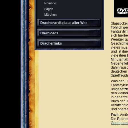
Romane
Sagen
Märchen
Drachenartikel aus aller Welt
Slapsticke
fröhlich g
Fantasyfil
Downloads
sich hierb
Weniger gu
Geschichte
Drachenlinks
vieles mus
und ist du
viele ihre
Minutentak
Nebeneffek
dahinrausc
deutschen 
Spielfreud
Was den Fi
Fantasykün
umgesetzte
den kleine
in der erf
Buch der Dr
Veröffentl
und oberflä
Fazit
: Amü
Die Rezens
George un