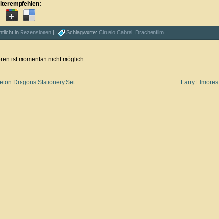
iterempfehlen:
ntlicht in
Rezensionen
|
Schlagworte:
Ciruelo Cabral
,
Drachenfilm
en ist momentan nicht möglich.
eton Dragons Stationery Set
Larry Elmores