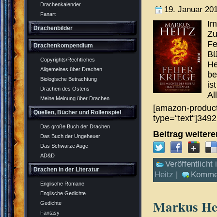
Drachenkalender
19. Januar 20
Fanart
Im
Drachenbilder
Zu
Fe
Drachenkompendium
Bü
Copyrights/Rechtliches
He
Allgemeines über Drachen
be
Biologische Betrachtung
is
Drachen des Ostens
Al
Meine Meinung über Drachen
[amazon-product
Quellen, Bücher und Rollenspiel
type=“text“]349
Das große Buch der Drachen
Beitrag weiter
Das Buch der Ungeheuer
Das Schwarze Auge
AD&D
Veröffentlicht 
Drachen in der Literatur
Heitz
|
Kommen
Englische Romane
Englische Gedichte
Markus Hei
Gedichte
Fantasy