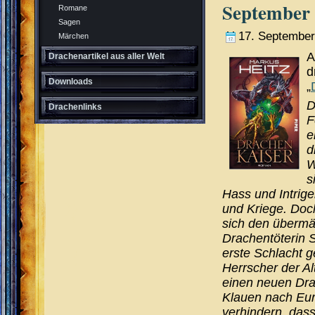
September
Romane
Sagen
17. September
Märchen
A
Drachenartikel aus aller Welt
d
Downloads
„
D
Drachenlinks
F
e
d
W
s
Hass und Intrige
und Kriege. Doc
sich den übermä
Drachentöterin S
erste Schlacht 
Herrscher der Al
einen neuen Dra
Klauen nach Euro
verhindern, das