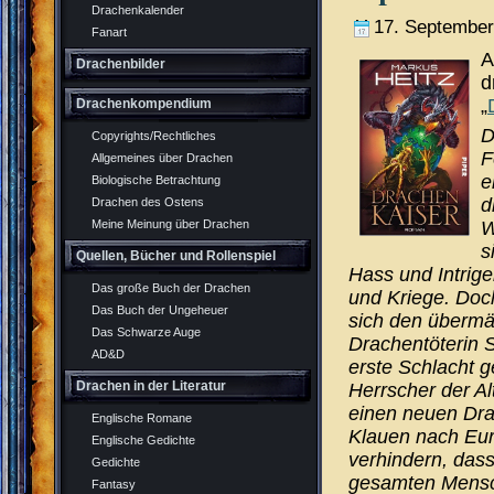
Drachenkalender
17. September
Fanart
A
Drachenbilder
d
„
Drachenkompendium
D
Copyrights/Rechtliches
F
Allgemeines über Drachen
e
Biologische Betrachtung
d
Drachen des Ostens
W
Meine Meinung über Drachen
s
Quellen, Bücher und Rollenspiel
Hass und Intrige
Das große Buch der Drachen
und Kriege. Doc
Das Buch der Ungeheuer
sich den übermä
Das Schwarze Auge
Drachentöterin S
AD&D
erste Schlacht 
Drachen in der Literatur
Herrscher der Al
einen neuen Dra
Englische Romane
Klauen nach Euro
Englische Gedichte
verhindern, das
Gedichte
gesamten Mensch
Fantasy