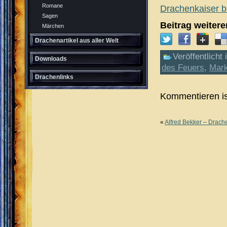
Romane
Drachenkaiser 
Sagen
Beitrag weiter
Märchen
Drachenartikel aus aller Welt
Veröffentlicht 
Downloads
des Feuers
,
Mark
Drachenlinks
Kommentieren is
«
Alfred Bekker – Drach