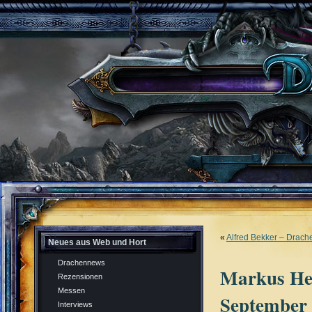
«
Alfred Bekker – Drach
Neues aus Web und Hort
Drachennews
Markus Hei
Rezensionen
Messen
September
Interviews