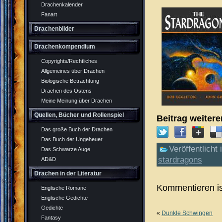
Drachenkalender
Fanart
Drachenbilder
Drachenkompendium
Copyrights/Rechtliches
Allgemeines über Drachen
Biologische Betrachtung
Drachen des Ostens
Meine Meinung über Drachen
Quellen, Bücher und Rollenspiel
Beitrag weiter
Das große Buch der Drachen
Das Buch der Ungeheuer
Veröffentlicht 
Das Schwarze Auge
stardragons
AD&D
Drachen in der Literatur
Kommentieren is
Englische Romane
Englische Gedichte
Gedichte
«
Dunkle Schwingen
Fantasy