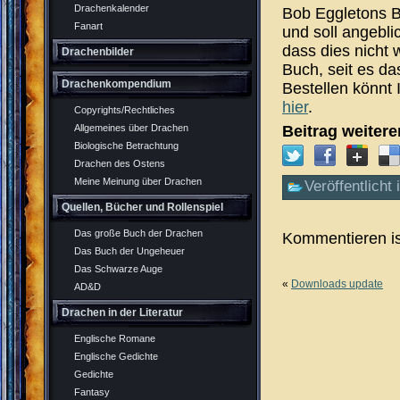
Drachenkalender
Bob Eggletons B
Fanart
und soll angebli
dass dies nicht 
Drachenbilder
Buch, seit es da
Drachenkompendium
Bestellen könnt 
hier
.
Copyrights/Rechtliches
Beitrag weiter
Allgemeines über Drachen
Biologische Betrachtung
Drachen des Ostens
Meine Meinung über Drachen
Veröffentlicht 
Quellen, Bücher und Rollenspiel
Das große Buch der Drachen
Kommentieren is
Das Buch der Ungeheuer
Das Schwarze Auge
«
Downloads update
AD&D
Drachen in der Literatur
Englische Romane
Englische Gedichte
Gedichte
Fantasy