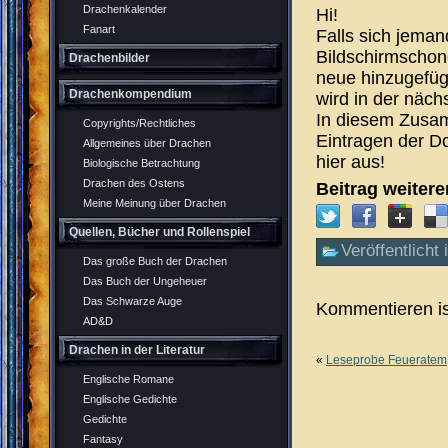
Drachenkalender
Hi!
Fanart
Falls sich jema
Bildschirmschon
Drachenbilder
neue hinzugefügt
Drachenkompendium
wird in der näch
In diesem Zusam
Copyrights/Rechtliches
Eintragen der Do
Allgemeines über Drachen
hier aus!
Biologische Betrachtung
Drachen des Ostens
Beitrag weiter
Meine Meinung über Drachen
Quellen, Bücher und Rollenspiel
Veröffentlicht 
Das große Buch der Drachen
Das Buch der Ungeheuer
Das Schwarze Auge
Kommentieren is
AD&D
Drachen in der Literatur
«
Leseprobe Feueratem
Englische Romane
Englische Gedichte
Gedichte
Fantasy