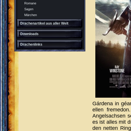
Romane
Sagen
Märchen
Drachenartikel aus aller Welt
Downloads
Drachenlinks
Gárdena in géa
ellen fremedon
Angelsachsen se
es ist alles mit
den netten Ring