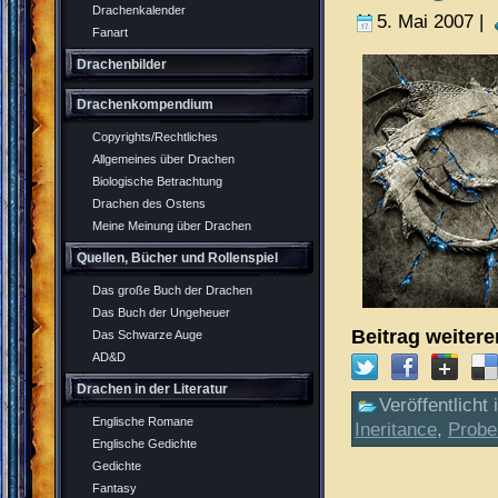
Drachenkalender
5. Mai 2007 |
Fanart
Drachenbilder
Drachenkompendium
Copyrights/Rechtliches
Allgemeines über Drachen
Biologische Betrachtung
Drachen des Ostens
Meine Meinung über Drachen
Quellen, Bücher und Rollenspiel
Das große Buch der Drachen
Das Buch der Ungeheuer
Beitrag weiter
Das Schwarze Auge
AD&D
Drachen in der Literatur
Veröffentlicht 
Englische Romane
Ineritance
,
Probe
Englische Gedichte
Gedichte
Fantasy