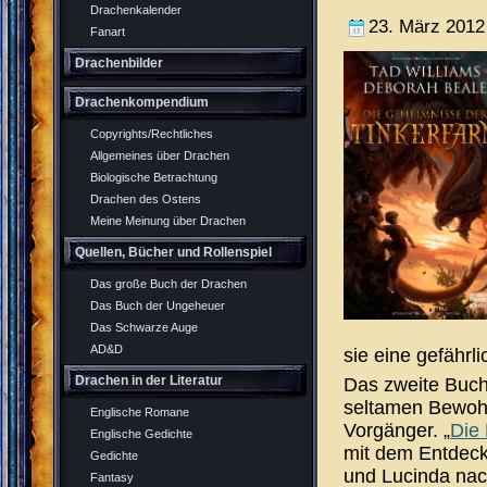
Drachenkalender
23. März 2012
Fanart
Drachenbilder
Drachenkompendium
Copyrights/Rechtliches
Allgemeines über Drachen
Biologische Betrachtung
Drachen des Ostens
Meine Meinung über Drachen
Quellen, Bücher und Rollenspiel
Das große Buch der Drachen
Das Buch der Ungeheuer
Das Schwarze Auge
AD&D
sie eine gefährl
Drachen in der Literatur
Das zweite Buch
seltamen Bewohne
Englische Romane
Vorgänger. „
Die 
Englische Gedichte
mit dem Entdeck
Gedichte
und Lucinda nac
Fantasy