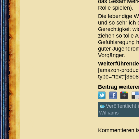
das Gesamtwerk 
Rolle spielen).
Die lebendige We
und so sehr ich 
Gerechtigkeit wi
ziehen so tolle 
Gefühlsregung hi
guter Jugendrom
Vorgänger.
Weiterführende
[amazon-product
type=“text“]360
Beitrag weiter
Veröffentlicht 
Williams
Kommentieren is