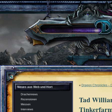
«
Dragon Chronicles – 
Neues aus Web und Hort
Drachennews
Tad Willia
Rezensionen
Messen
Tinkerfar
Interviews