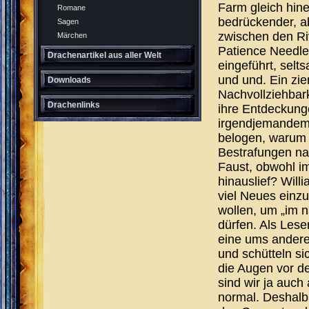
Farm gleich hine
Romane
bedrückender, ab
Sagen
zwischen den Riv
Märchen
Patience Needle
Drachenartikel aus aller Welt
eingeführt, sel
und und. Ein zie
Downloads
Nachvollziehbark
Drachenlinks
ihre Entdeckunge
irgendjemandem 
belogen, warum 
Bestrafungen na
Faust, obwohl 
hinauslief? Will
viel Neues einzu
wollen, um „im 
dürfen. Als Lese
eine ums andere
und schütteln s
die Augen vor de
sind wir ja auch
normal. Deshalb