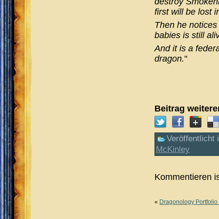
destroy Smokehil
first will be lost
Then he notices 
babies is still ali
And it is a federa
dragon.
"
Beitrag weiter
Veröffentlicht 
McKinley
Kommentieren is
«
Dragonology Portfolio