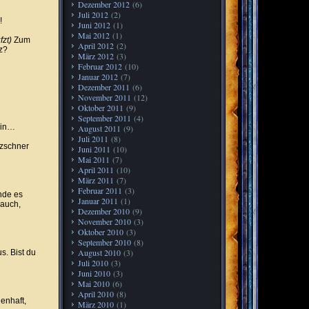
Dezember 2012
(6)
Juli 2012
(2)
!
Juni 2012
(1)
Mai 2012
(1)
fzt)
Zum
April 2012
(2)
z?
März 2012
(3)
Februar 2012
(10)
Januar 2012
(7)
Dezember 2011
(6)
November 2011
(12)
Oktober 2011
(9)
September 2011
(4)
ein…
August 2011
(9)
Juli 2011
(8)
tzschner
Juni 2011
(10)
Mai 2011
(7)
April 2011
(10)
März 2011
(7)
Februar 2011
(3)
nde es
Januar 2011
(1)
 auch,
Dezember 2010
(9)
November 2010
(3)
Oktober 2010
(3)
September 2010
(8)
August 2010
(3)
s. Bist du
Juli 2010
(3)
Juni 2010
(3)
Mai 2010
(6)
April 2010
(8)
enhaft,
März 2010
(1)