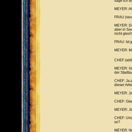
sage ich di
MEYER: A
FRAU
(seu
MEYER: Da
aber in Sa
nicht glei
FRAU: Ist g
MEYER: Mac
CHEF
(abfä
MEYER: Gut
der Stadt
CHEF: Ja j
dieser Arb
MEYER: Ja
CHEF: Glau
MEYER: Ja
CHEF: Und 
so?
MEYER: Nei