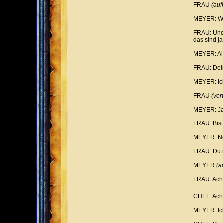
FRAU
(auf
MEYER: We
FRAU: Und 
das sind ja
MEYER: Als
FRAU: Dein
MEYER: Ich
FRAU
(ver
MEYER: Ja,
FRAU: Bist 
MEYER: Nei
FRAU: Du m
MEYER
(a
FRAU: Ach,
CHEF: Ach,
MEYER: Ic