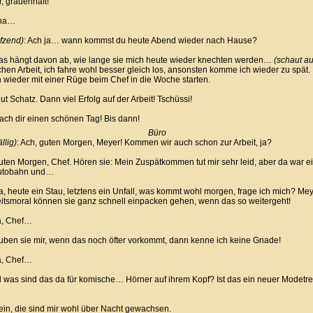
r, grauenhaft!
ha…
fzend)
: Ach ja… wann kommst du heute Abend wieder nach Hause?
s hängt davon ab, wie lange sie mich heute wieder knechten werden…
(schaut au
chen Arbeit, ich fahre wohl besser gleich los, ansonsten komme ich wieder zu spät.
ch wieder mit einer Rüge beim Chef in die Woche starten.
ut Schatz. Dann viel Erfolg auf der Arbeit! Tschüssi!
h dir einen schönen Tag! Bis dann!
Büro
llig)
: Ach, guten Morgen, Meyer! Kommen wir auch schon zur Arbeit, ja?
en Morgen, Chef. Hören sie: Mein Zuspätkommen tut mir sehr leid, aber da war ei
autobahn und…
a, heute ein Stau, letztens ein Unfall, was kommt wohl morgen, frage ich mich? Mey
eitsmoral können sie ganz schnell einpacken gehen, wenn das so weitergeht!
, Chef…
ben sie mir, wenn das noch öfter vorkommt, dann kenne ich keine Gnade!
, Chef…
was sind das da für komische… Hörner auf ihrem Kopf? Ist das ein neuer Modetr
n, die sind mir wohl über Nacht gewachsen.