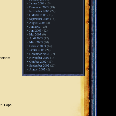
Januar 2004
(10)
Dezember 2003
(19)
November 2003
(22)
Oktober 2003
(13)
September 2003
(14)
August 2003
(8)
Juli 2003
(25)
Juni 2003
(12)
Mai 2003
(9)
April 2003
(12)
März 2003
(20)
Februar 2003
(16)
Januar 2003
(24)
Dezember 2002
(27)
November 2002
(14)
t seinem
Oktober 2002
(15)
September 2002
(20)
August 2002
(2)
en, Papa.