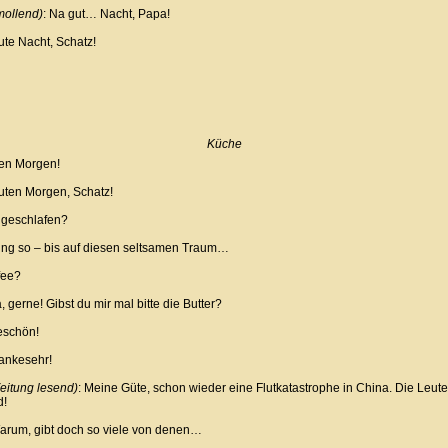
mollend)
: Na gut… Nacht, Papa!
e Nacht, Schatz!
Küche
en Morgen!
ten Morgen, Schatz!
 geschlafen?
ng so – bis auf diesen seltsamen Traum…
fee?
gerne! Gibst du mir mal bitte die Butter?
eschön!
nkesehr!
Zeitung lesend)
: Meine Güte, schon wieder eine Flutkatastrophe in China. Die Leute
d!
rum, gibt doch so viele von denen…