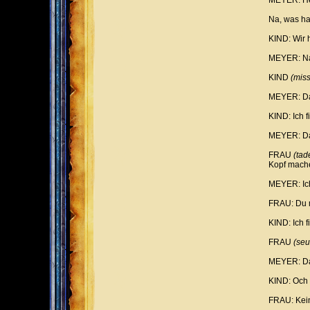
MEYER: He
Na, was ha
KIND: Wir 
MEYER: Na 
KIND
(miss
MEYER: Das
KIND: Ich f
MEYER: Das
FRAU
(tad
Kopf mache
MEYER: Ich
FRAU: Du m
KIND: Ich f
FRAU
(seu
MEYER: Das
KIND: Och 
FRAU: Keine