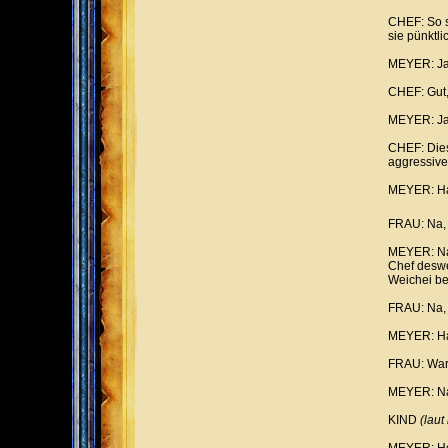
CHEF: So s
sie pünktl
MEYER: Ja
CHEF: Gut,
MEYER: Ja
CHEF: Dies
aggressive
MEYER: Hah
FRAU: Na, 
MEYER: Na 
Chef deswe
Weichei be
FRAU: Na, 
MEYER: Has
FRAU: Waru
MEYER: Na 
KIND
(laut