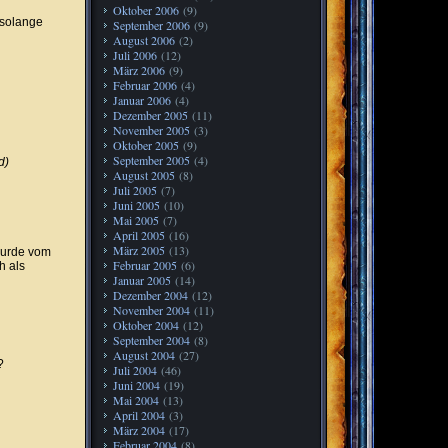
Oktober 2006
(9)
 solange
September 2006
(9)
August 2006
(2)
Juli 2006
(12)
März 2006
(9)
Februar 2006
(4)
Januar 2006
(4)
Dezember 2005
(11)
November 2005
(3)
Oktober 2005
(9)
g
September 2005
(4)
d)
August 2005
(8)
Juli 2005
(7)
Juni 2005
(10)
Mai 2005
(7)
April 2005
(16)
März 2005
(13)
wurde vom
Februar 2005
(6)
h als
Januar 2005
(14)
Dezember 2004
(12)
November 2004
(11)
Oktober 2004
(12)
September 2004
(8)
August 2004
(27)
?
Juli 2004
(46)
Juni 2004
(19)
Mai 2004
(13)
April 2004
(3)
März 2004
(17)
Februar 2004
(8)