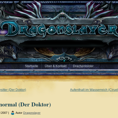
Startseite
Über & Kontakt
Drachenbilder
itter (Der Doktor)
Aufenthalt im Wasserreich (Cirue
normal (Der Doktor)
l 2007 |
Autor
Dragonslayer