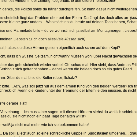
 steht es wieder in der Zeitung: -Jugendliche demolieren Telefonzelle-
denke, die Polizei sollte da härter durchgreifen. So kann das ja nicht weitergehen
scheinlich liegt das Problem eher bei den Eltern. Da fängt das doch alles an.
(seu
unsere Kleine ganz anders… Was möchtest du heute auf deinen Toast haben, Schat
e und Marmelade bitte – du verwöhnst mich ja selbst am Montagmorgen, Liebes!
meinen Liebsten tu ich doch alles!
(sie küssen sich)
al, hattest du diese Hörner gestern eigentlich auch schon auf dem Kopf?
ht, dass ich wüsste. Seltsam, nicht wahr? Müssen wohl über Nacht gewachsen s
ber das geht sicherlich wieder vorbei. Oh, schau mal! Hier steht, dass Andreas Fri
Gerbholz sich getrennt haben – dabei waren die beiden doch so ein gutes Paar!
. Gibst du mal bitte die Butter rüber, Schatz?
, bitte… Ach, was soll jetzt nur aus dem armen Kind von den beiden werden? Ich fi
chrecklich, wenn die Kinder unter der Trennung der Eltern leiden müssen, du nicht
ffe gerade, Fatf!
Verzeihung… Ich muss aber sagen, mit diesen Hörnern siehst du wirklich schick au
 dass du sie nicht noch ein paar Tage behalten willst?
 weiß ja nicht mal mehr, wie ich sie bekommen habe!
Da soll ja jetzt auch so eine schreckliche Grippe in Südostasien umgehen… grau