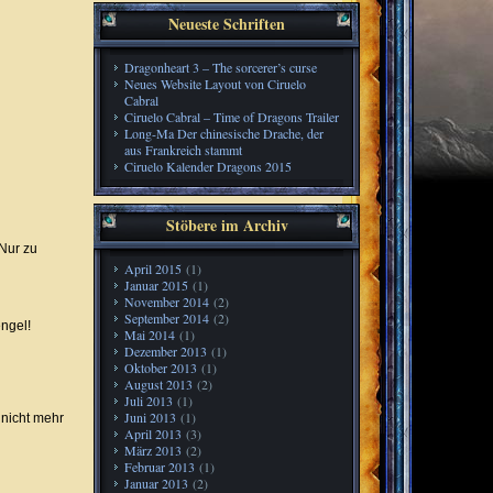
Neueste Schriften
Dragonheart 3 – The sorcerer’s curse
Neues Website Layout von Ciruelo
Cabral
Ciruelo Cabral – Time of Dragons Trailer
Long-Ma Der chinesische Drache, der
aus Frankreich stammt
Ciruelo Kalender Dragons 2015
Stöbere im Archiv
Nur zu
April 2015
(1)
Januar 2015
(1)
November 2014
(2)
September 2014
(2)
ngel!
Mai 2014
(1)
Dezember 2013
(1)
Oktober 2013
(1)
August 2013
(2)
Juli 2013
(1)
Juni 2013
(1)
 nicht mehr
April 2013
(3)
März 2013
(2)
Februar 2013
(1)
Januar 2013
(2)