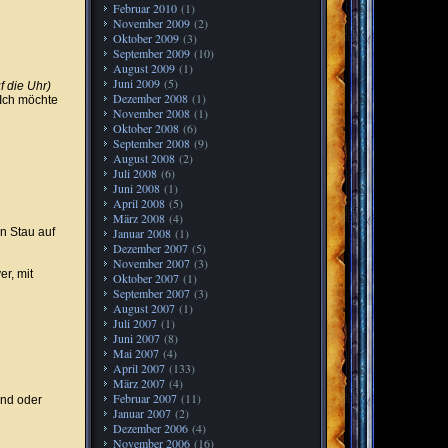
Februar 2010
(1)
November 2009
(2)
Oktober 2009
(3)
September 2009
(10)
August 2009
(1)
Juni 2009
(5)
f die Uhr)
Dezember 2008
(1)
 Ich möchte
November 2008
(1)
Oktober 2008
(6)
September 2008
(9)
August 2008
(2)
Juli 2008
(6)
Juni 2008
(1)
April 2008
(5)
März 2008
(4)
Januar 2008
(1)
n Stau auf
Dezember 2007
(5)
November 2007
(3)
er, mit
Oktober 2007
(1)
September 2007
(3)
August 2007
(1)
Juli 2007
(1)
Juni 2007
(8)
Mai 2007
(4)
April 2007
(133)
März 2007
(4)
Februar 2007
(11)
end oder
Januar 2007
(2)
Dezember 2006
(4)
November 2006
(16)