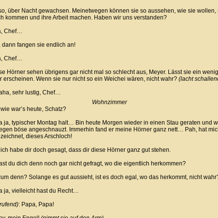
o, über Nacht gewachsen. Meinetwegen können sie so aussehen, wie sie wollen,
ich kommen und ihre Arbeit machen. Haben wir uns verstanden?
, Chef…
 dann fangen sie endlich an!
, Chef…
e Hörner sehen übrigens gar nicht mal so schlecht aus, Meyer. Lässt sie ein weni
r erscheinen. Wenn sie nur nicht so ein Weichei wären, nicht wahr?
(lacht schallen
a, sehr lustig, Chef…
Wohnzimmer
wie war’s heute, Schatz?
ja, typischer Montag halt… Bin heute Morgen wieder in einen Stau geraten und 
gen böse angeschnauzt. Immerhin fand er meine Hörner ganz nett… Pah, hat mic
zeichnet, dieses Arschloch!
ich habe dir doch gesagt, dass dir diese Hörner ganz gut stehen.
t du dich denn noch gar nicht gefragt, wo die eigentlich herkommen?
m denn? Solange es gut aussieht, ist es doch egal, wo das herkommt, nicht wahr
ja, vielleicht hast du Recht…
 rufend)
: Papa, Papa!