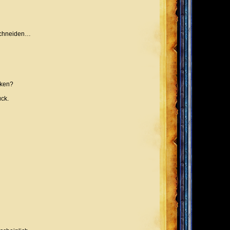
 schneiden…
nken?
ück.