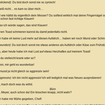
blickend)
: Du bist doch sonst nie so zynisch!
iß nicht… es kam so über mich…
wie hältst du eigentlich dein Messer? Du solltest wirklich mal deine Fingernägel
 schon fast richtige Klauen!
o ich würde sagen, das sind Klauen!
en Toast schmieren kannst du damit jedenfalls nicht.
 habe eh keine Lust mehr auf diesen Aufstrich… haben wir noch Wurst oder Schi
wundert)
: Du isst doch sonst nie etwas anderes als Aufstrich oder Käse zum Frühst
 aber heute habe ich mal Lust auf etwas Herzhaftes auf meinem Toast!
du vielleicht krank oder so?
n, mir geht es wunderbar!
usst ja nicht gleich so aggressiv sein!
ggressiv)
: Ich bin nicht aggressiv! Ich will lediglich mal was Neues ausprobieren!
 mach doch was du willst.
Büro
 Meyer, auch schon da! Ein bisschen knapp, nicht wahr?
h habe mir Mühe gegeben, Chef!