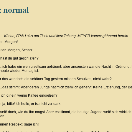
 normal
Küche, FRAU sitzt am Tisch und liest Zeitung, MEYER kommt gähnend herein
en Morgen!
ten Morgen, Schatz!
hast du gut geschlafen?
 ich habe ein wenig seltsam geträumt, aber ansonsten war die Nacht in Ordnung. 
 heute wieder Montag ist.
 das war doch ein schöner Tag gestern mit den Schulzes, nicht wahr?
 das stimmt. Aber deren Junge hat mich ziemlich genervt. Keine Erziehung, der Be
 ich dir ein wenig Kaffee eingießen?
, bitte! Ich hoffe, er ist nicht zu stark!
weiß doch, wie du ihn magst. Aber es stimmt, die heutige Jugend weiß sich wirklich
en.
nen Respekt, sage ich!