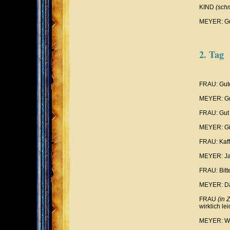
KIND
(sch
MEYER: Gut
2. Tag
FRAU: Gut
MEYER: Gu
FRAU: Gut
MEYER: Gi
FRAU: Kaf
MEYER: Ja, 
FRAU: Bitt
MEYER: Da
FRAU
(in 
wirklich lei
MEYER: Wa