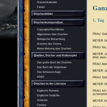
Drachenkalender
Ganz
Fanart
Drachenbilder
1. Tag
Drachenkompendium
Copyrights/Rechtliches
FRAU: Gut
Allgemeines über Drachen
Biologische Betrachtung
MEYER: Gu
Drachen des Ostens
FRAU: Na, 
Meine Meinung über Drachen
MEYER: Ja,
Quellen, Bücher und Rollenspiel
blöd, dass
Das große Buch der Drachen
FRAU: Aber
Das Buch der Ungeheuer
MEYER: Ja,
Das Schwarze Auge
AD&D
FRAU: Soll
Drachen in der Literatur
MEYER: Oh ja
Englische Romane
FRAU: Ich 
zu benehm
Englische Gedichte
Gedichte
MEYER: Kei
Fantasy