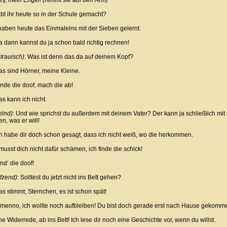
y, mein Engel!
(nimmt sie auf den Arm)
bt ihr heute so in der Schule gemacht?
haben heute das Einmaleins mit der Sieben gelernt.
dann kannst du ja schon bald richtig rechnen!
trauisch)
: Was ist denn das da auf deinem Kopf?
 sind Hörner, meine Kleine.
inde die doof, mach die ab!
 kann ich nicht.
elnd)
: Und wie sprichst du außerdem mit deinem Vater? Der kann ja schließlich mi
n, was er will!
 habe dir doch schon gesagt, dass ich nicht weiß, wo die herkommen.
usst dich nicht dafür schämen, ich finde die schick!
ind‘ die doof!
fzend)
: Solltest du jetzt nicht ins Bett gehen?
 stimmt, Sternchen, es ist schon spät!
menno, ich wollte noch aufbleiben! Du bist doch gerade erst nach Hause gekomm
 Widerrede, ab ins Bett! Ich lese dir noch eine Geschichte vor, wenn du willst.