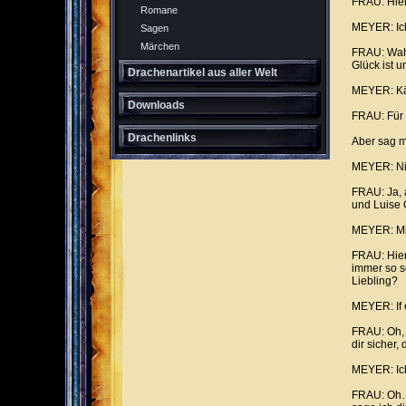
FRAU: Hier
Romane
MEYER: Ich 
Sagen
Märchen
FRAU: Wahr
Glück ist 
Drachenartikel aus aller Welt
MEYER: Käs
Downloads
FRAU: Für 
Drachenlinks
Aber sag m
MEYER: Nic
FRAU: Ja, a
und Luise 
MEYER: Mhm
FRAU: Hier
immer so s
Liebling?
MEYER: If e
FRAU: Oh, 
dir sicher,
MEYER: Ich
FRAU: Oh… 