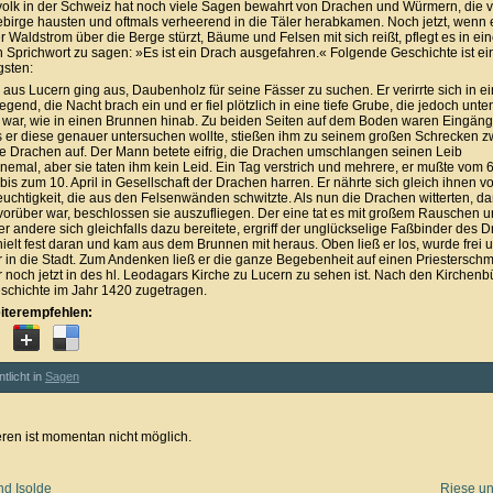
olk in der Schweiz hat noch viele Sagen bewahrt von Drachen und Würmern, die vor
birge hausten und oftmals verheerend in die Täler herabkamen. Noch jetzt, wenn 
 Waldstrom über die Berge stürzt, Bäume und Felsen mit sich reißt, pflegt es in ei
en Sprichwort zu sagen: »Es ist ein Drach ausgefahren.« Folgende Geschichte ist ei
sten:
 aus Lucern ging aus, Daubenholz für seine Fässer zu suchen. Er verirrte sich in e
end, die Nacht brach ein und er fiel plötzlich in eine tiefe Grube, die jedoch unte
war, wie in einen Brunnen hinab. Zu beiden Seiten auf dem Boden waren Eingäng
s er diese genauer untersuchen wollte, stießen ihm zu seinem großen Schrecken z
e Drachen auf. Der Mann betete eifrig, die Drachen umschlangen seinen Leib
nemal, aber sie taten ihm kein Leid. Ein Tag verstrich und mehrere, er mußte vom 6
is zum 10. April in Gesellschaft der Drachen harren. Er nährte sich gleich ihnen v
euchtigkeit, die aus den Felsenwänden schwitzte. Als nun die Drachen witterten, da
 vorüber war, beschlossen sie auszufliegen. Der eine tat es mit großem Rauschen 
r andere sich gleichfalls dazu bereitete, ergriff der unglückselige Faßbinder des 
ielt fest daran und kam aus dem Brunnen mit heraus. Oben ließ er los, wurde frei
r in die Stadt. Zum Andenken ließ er die ganze Begebenheit auf einen Priestersch
er noch jetzt in des hl. Leodagars Kirche zu Lucern zu sehen ist. Nach den Kirchen
eschichte im Jahr 1420 zugetragen.
iterempfehlen:
ntlicht in
Sagen
en ist momentan nicht möglich.
nd Isolde
Riese u