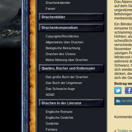
Das Alpenv
Drachenkalender
auf dem Ge
Fanart
ungestümer
tiefsinnig
Drachenbilder
merkwürdig
Ein Blinder
Drachenkompendium
einsame Geg
schlammig 
Höhlen; al
Copyrights/Rechtliches
scheußlich
Allgemeines über Drachen
verschiede
Biologische Betrachtung
November b
salzigen F
Drachen des Ostens
Winterzeit
Meine Meinung über Drachen
während de
Schwanz, h
Quellen, Bücher und Rollenspiel
sich wiede
sticken, d
Das große Buch der Drachen
sich die G
Das Buch der Ungeheuer
Beitrag we
Das Schwarze Auge
AD&D
Veröffe
Drachen in der Literatur
Englische Romane
Kommentier
Englische Gedichte
Gedichte
Fantasy
«
Tristan u