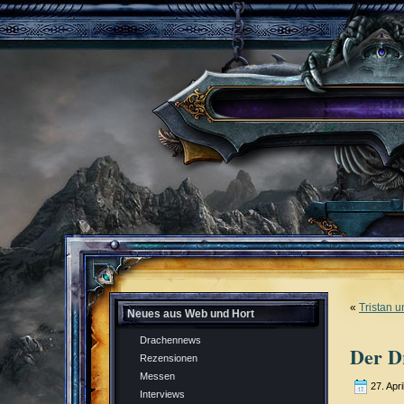
«
Tristan u
Neues aus Web und Hort
Drachennews
Der D
Rezensionen
Messen
27. Apri
Interviews