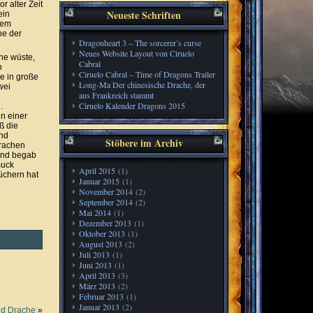
 alter Zeit
Neueste Schriften
ein
nem
ne der
Dragonheart 3 – The sorcerer’s curse
Neues Website Layout von Ciruelo
ine wüste,
Cabral
n
Ciruelo Cabral – Time of Dragons Trailer
e in große
Long-Ma Der chinesische Drache, der
wei
aus Frankreich stammt
Ciruelo Kalender Dragons 2015
.
on einer
ß die
und
Stöbere im Archiv
Drachen
 und begab
muck
April 2015
(1)
büchern hat
Januar 2015
(1)
November 2014
(2)
September 2014
(2)
Mai 2014
(1)
Dezember 2013
(1)
Oktober 2013
(1)
August 2013
(2)
Juli 2013
(1)
Juni 2013
(1)
April 2013
(3)
März 2013
(2)
Februar 2013
(1)
Januar 2013
(2)
nd Drache
»