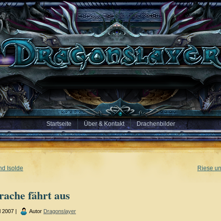
Startseite
Über & Kontakt
Drachenbilder
nd Isolde
Riese u
rache fährt aus
l 2007 |
Autor
Dragonslayer