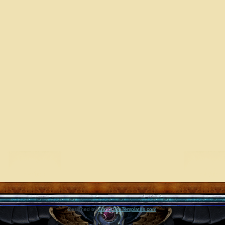
Designed by
GameSiteTemplates.com
.