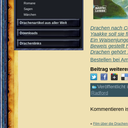
Romane
Sagen
Märchen
Drachenartikel aus aller Welt
Drachen nach Co
Yaakke soll sie 
Downloads
Ein Waisenjunge,
Drachenlinks
Beweis gestellt 
Drachen gehört
Bestellen bei A
Beitrag weiter
Veröffentlicht 
Radford
Kommentieren is
«
Film über die Drachen