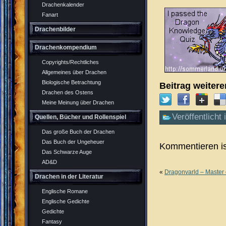
Drachenkalender
Fanart
Drachenbilder
Drachenkompendium
Copyrights/Rechtliches
Allgemeines über Drachen
Biologische Betrachtung
Beitrag weiter
Drachen des Ostens
Meine Meinung über Drachen
Veröffentlicht 
Quellen, Bücher und Rollenspiel
Das große Buch der Drachen
Das Buch der Ungeheuer
Kommentieren is
Das Schwarze Auge
AD&D
«
Dragonvarld – Master 
Drachen in der Literatur
Englische Romane
Englische Gedichte
Gedichte
Fantasy