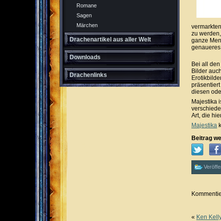
Romane
Sagen
Märchen
vermarkten 
zu werden, 
Drachenartikel aus aller Welt
ganze Meng
genaueres
Downloads
Bei all de
Bilder auc
Drachenlinks
Erotikbild
präsentiert
diesen oder
Majestika i
verschiede
Art, die hi
Majestika
k
Beitrag we
Veröffe
Kommentier
«
Ken Kell