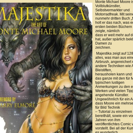
Monte Michael Moore is
Vollblutkünstler,
Selbstvermarkter und
Motorradfreak. Mit sei
nunmehr dritten Buch „
holt er das nach, was e
ersten beiden Büchern 
zeigte, nämlich
dass er weit mehr auf 
hat, außer spärlich bek
Damen zu
zeichnen.
Majestika zeigt auf 12
alles, was man aus ei
Airbrush, angereichert 
andere Techniken wie A
Bleistiften,
herausholen kann und 
das ganze mit den für 
typischen lustigen
Anmerkungen zu den e
Werken und vielen Tipp
angehende Künstler.
Ungewöhnlich für ein Ar
dass Moore ein mehrsei
für Bild Technik
– Tutorial zu einzelne
bereithält, sowie ein vo
Jahren von ihm
veröffentlichtes Comic 
vorstellt. Bei all der Ku
es wunderlich,