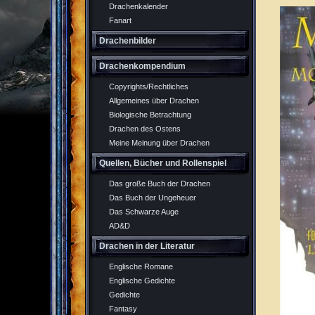
Drachenkalender
Fanart
Drachenbilder
Drachenkompendium
Copyrights/Rechtliches
Allgemeines über Drachen
Biologische Betrachtung
Drachen des Ostens
Meine Meinung über Drachen
Quellen, Bücher und Rollenspiel
Das große Buch der Drachen
Das Buch der Ungeheuer
Das Schwarze Auge
AD&D
Drachen in der Literatur
Englische Romane
Englische Gedichte
Gedichte
Fantasy