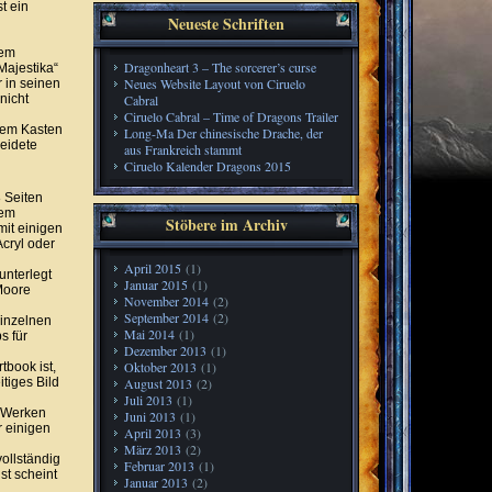
t ein
Neueste Schriften
nem
Dragonheart 3 – The sorcerer’s curse
Majestika“
Neues Website Layout von Ciruelo
r in seinen
nicht
Cabral
Ciruelo Cabral – Time of Dragons Trailer
dem Kasten
Long-Ma Der chinesische Drache, der
leidete
aus Frankreich stammt
Ciruelo Kalender Dragons 2015
8 Seiten
nem
Stöbere im Archiv
mit einigen
cryl oder
April 2015
(1)
unterlegt
Januar 2015
(1)
Moore
November 2014
(2)
September 2014
(2)
inzelnen
Mai 2014
(1)
s für
Dezember 2013
(1)
Oktober 2013
(1)
tbook ist,
tiges Bild
August 2013
(2)
Juli 2013
(1)
n Werken
Juni 2013
(1)
r einigen
April 2013
(3)
März 2013
(2)
vollständig
Februar 2013
(1)
nst scheint
Januar 2013
(2)