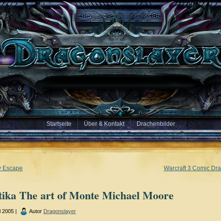
Startseite
Über & Kontakt
Drachenbilder
y Escape
Warcraft 3 Comic Dr
tika The art of Monte Michael Moore
l 2005 |
Autor
Dragonslayer