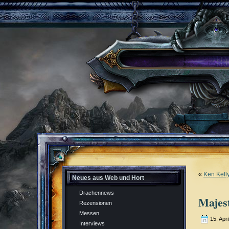
«
Ken Kell
Neues aus Web und Hort
Drachennews
Majes
Rezensionen
Messen
15. Apri
Interviews