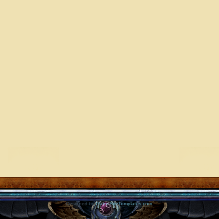
Designed by
GameSiteTemplates.com
.