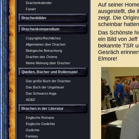
Drachenkalender
Auf seiner Home
Fanart
ausgestellt, di
zeigt. Die Origi
Drachenbilder
scheinbar hatten
Drachenkompendium
Das Schönste hie
ein Bild von Jef
Copyrights/Rechtliches
bekannte TSR un
Allgemeines über Drachen
Biologische Betrachtung
Gesräch erinners
Drachen des Ostens
Elmore!
Meine Meinung über Drachen
Quellen, Bücher und Rollenspiel
Das große Buch der Drachen
Das Buch der Ungeheuer
Das Schwarze Auge
AD&D
Drachen in der Literatur
Englische Romane
Englische Gedichte
Gedichte
Fantasy