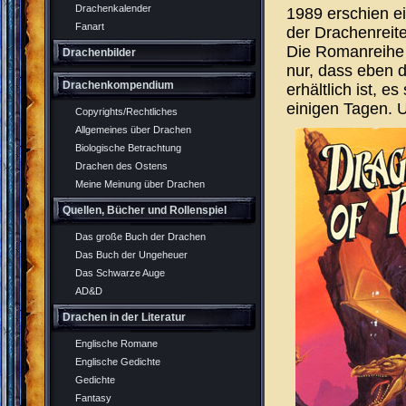
Drachenkalender
1989 erschien ei
Fanart
der Drachenreite
Die Romanreihe 
Drachenbilder
nur, dass eben d
Drachenkompendium
erhältlich ist, 
einigen Tagen. Un
Copyrights/Rechtliches
Allgemeines über Drachen
Biologische Betrachtung
Drachen des Ostens
Meine Meinung über Drachen
Quellen, Bücher und Rollenspiel
Das große Buch der Drachen
Das Buch der Ungeheuer
Das Schwarze Auge
AD&D
Drachen in der Literatur
Englische Romane
Englische Gedichte
Gedichte
Fantasy