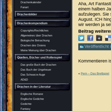
Drachenkalender
Aha, Art Fantast
Fanart
einem halben Jah
aufzulegen. Sie 
Drachenbilder
August. ICH hin
Drachenkompendium
wir werden ja se
Beitrag weiter
Copyrights/Rechtliches
Allgemeines über Drachen
Biologische Betrachtung
Drachen des Ostens
Veröffentlicht 
Meine Meinung über Drachen
Quellen, Bücher und Rollenspiel
Kommentieren is
Das große Buch der Drachen
Das Buch der Ungeheuer
«
Pern – Das Brettspiel
Das Schwarze Auge
AD&D
Drachen in der Literatur
Englische Romane
Englische Gedichte
Gedichte
Fantasy