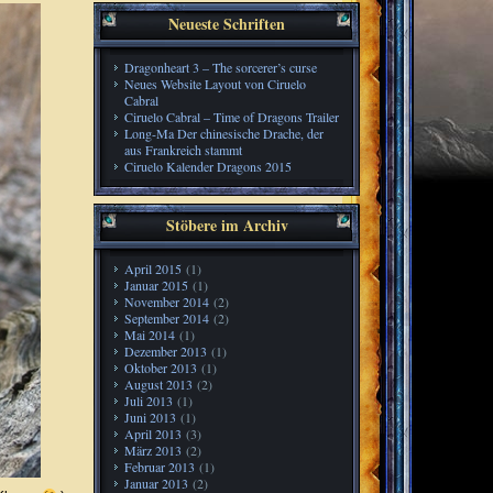
Neueste Schriften
Dragonheart 3 – The sorcerer’s curse
Neues Website Layout von Ciruelo
Cabral
Ciruelo Cabral – Time of Dragons Trailer
Long-Ma Der chinesische Drache, der
aus Frankreich stammt
Ciruelo Kalender Dragons 2015
Stöbere im Archiv
April 2015
(1)
Januar 2015
(1)
November 2014
(2)
September 2014
(2)
Mai 2014
(1)
Dezember 2013
(1)
Oktober 2013
(1)
August 2013
(2)
Juli 2013
(1)
Juni 2013
(1)
April 2013
(3)
März 2013
(2)
Februar 2013
(1)
Januar 2013
(2)