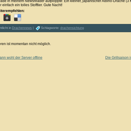
rade in meinem Newsreader aufploppte: Ein kleiner, japanischer Albino-Drache (3
einfach ein tolles Stofftier. Gute Nacht!
iterempfehlen:
ntlicht in
Drachennews
|
Schlagworte:
drachensichtung
en ist momentan nicht möglich.
ann wohl der Server offline
Die Grillsaison i