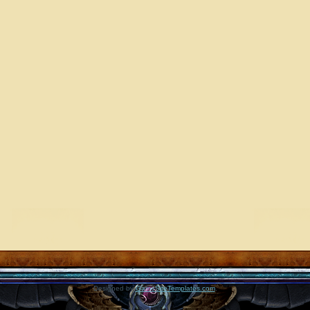
Designed by
GameSiteTemplates.com
.