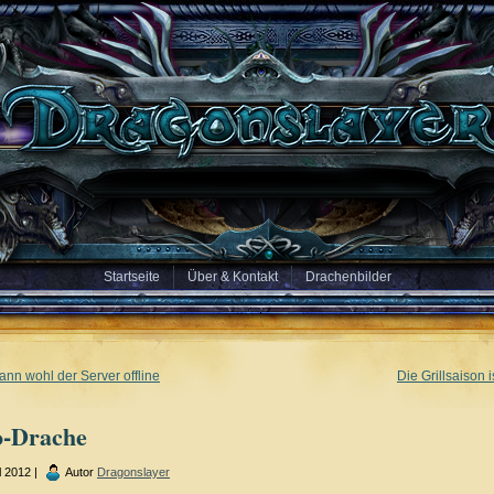
Startseite
Über & Kontakt
Drachenbilder
ann wohl der Server offline
Die Grillsaison i
o-Drache
l 2012 |
Autor
Dragonslayer