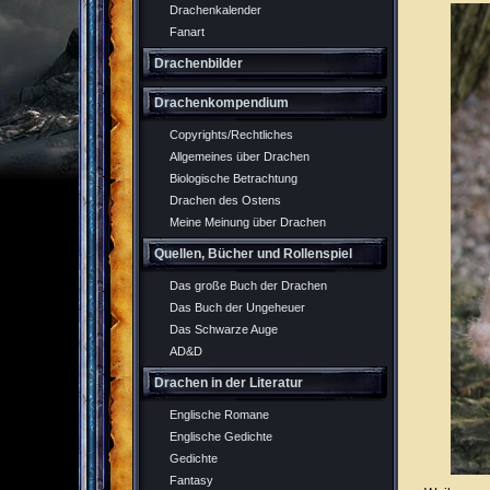
Drachenkalender
Fanart
Drachenbilder
Drachenkompendium
Copyrights/Rechtliches
Allgemeines über Drachen
Biologische Betrachtung
Drachen des Ostens
Meine Meinung über Drachen
Quellen, Bücher und Rollenspiel
Das große Buch der Drachen
Das Buch der Ungeheuer
Das Schwarze Auge
AD&D
Drachen in der Literatur
Englische Romane
Englische Gedichte
Gedichte
Fantasy