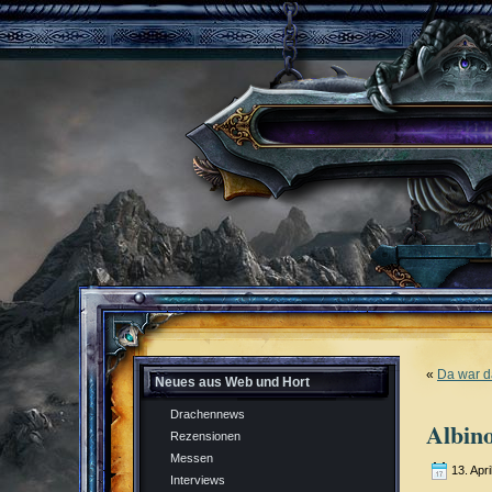
«
Da war d
Neues aus Web und Hort
Drachennews
Albin
Rezensionen
Messen
13. Apri
Interviews