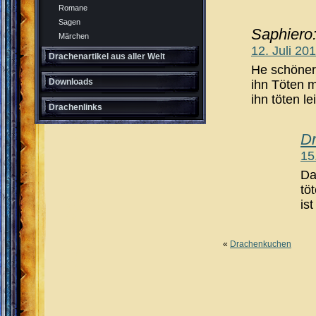
Romane
Sagen
Saphiero
Märchen
12. Juli 20
Drachenartikel aus aller Welt
He schöner 
Downloads
ihn Töten 
ihn töten l
Drachenlinks
Dr
15
Da
tö
is
«
Drachenkuchen