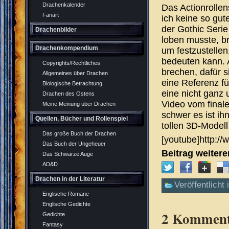
Drachenkalender
Das Actionrollen
Fanart
ich keine so gu
der Gothic Seri
Drachenbilder
loben musste, br
Drachenkompendium
um festzustellen
bedeuten kann. A
Copyrights/Rechtliches
brechen, dafür s
Allgemeines über Drachen
eine Referenz f
Biologische Betrachtung
eine nicht ganz 
Drachen des Ostens
Video vom final
Meine Meinung über Drachen
schwer es ist ih
Quellen, Bücher und Rollenspiel
tollen 3D-Model
Das große Buch der Drachen
[youtube]http:/
Das Buch der Ungeheuer
Beitrag weiter
Das Schwarze Auge
AD&D
Drachen in der Literatur
Veröffentlicht 
Englische Romane
Englische Gedichte
2 Komment
Gedichte
Fantasy