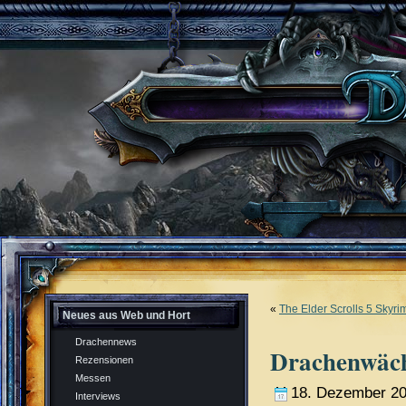
«
The Elder Scrolls 5 Skyrim
Neues aus Web und Hort
Drachennews
Drachenwäch
Rezensionen
Messen
18. Dezember 20
Interviews