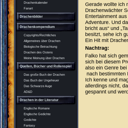
Drachenkalender
Gerade wollte ich 
Fanart
Drachenwächter Ser
Entertainment aus
Drachenbilder
Adventure. Und da 
Drachenkompendium
bricht aus“ und „T
besitzt, sehe ich 
Copyrights/Rechtliches
Ein Hit mit Drache
Allgemeines über Drachen
Biologische Betrachtung
Nachtrag:
Drachen des Ostens
Falko hat sich gem
Meine Meinung über Drachen
sich bei diesem Pr
Quellen, Bücher und Rollenspiel
also ein Genre bei 
nach bestimmten D
Das große Buch der Drachen
Ich kenne und mag 
Das Buch der Ungeheuer
allerdings nicht, 
Das Schwarze Auge
gespannt und werde
AD&D
Drachen in der Literatur
Englische Romane
Englische Gedichte
Gedichte
Fantasy