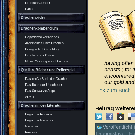
Drachenkalender
Fanart
Drachenbilder
Drachenkompendium
Copyrights/Rechtliches
Allgemeines über Drachen
Biologische Betrachtung
Drachen des Ostens
Meine Meinung über Drachen
having often
beasts ; for
Quellen, Bücher und Rollenspiel
encountered 
Das große Buch der Drachen
our gold and
Das Buch der Ungeheuer
Link zum Buch
Das Schwarze Auge
AD&D
Drachen in der Literatur
Beitrag weiter
Englische Romane
Englische Gedichte
Veröffentlicht 
Gedichte
Fantasy
Dragonslayer
,
Ha