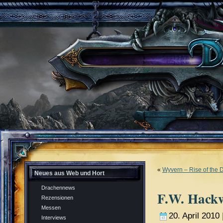
«
Wyvern – Rise of the 
Neues aus Web und Hort
Drachennews
F.W. Hackw
Rezensionen
Messen
20. April 2010 
Interviews