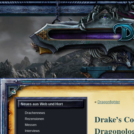
«
Dragonfighter
Neues aus Web und Hort
Drachennews
Drake’s C
Rezensionen
Messen
Dragonolo
Interviews