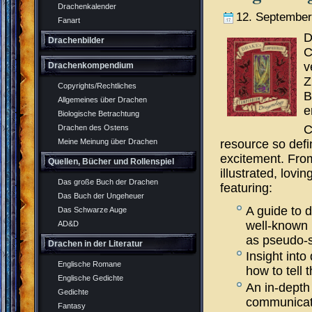
Drachenkalender
12. September
Fanart
D
Drachenbilder
C
v
Drachenkompendium
Z
Copyrights/Rechtliches
B
Allgemeines über Drachen
e
Biologische Betrachtung
C
Drachen des Ostens
resource so defi
Meine Meinung über Drachen
excitement. Fro
Quellen, Bücher und Rollenspiel
illustrated, lovi
Das große Buch der Drachen
featuring:
Das Buch der Ungeheuer
A guide to 
Das Schwarze Auge
well-known 
AD&D
as pseudo-s
Drachen in der Literatur
Insight into
Englische Romane
how to tell
Englische Gedichte
An in-depth 
Gedichte
communicati
Fantasy