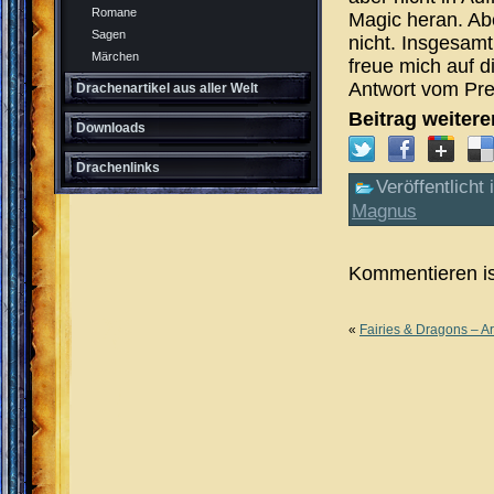
Romane
Magic heran. Abe
Sagen
nicht. Insgesamt 
Märchen
freue mich auf 
Antwort vom Pr
Drachenartikel aus aller Welt
Beitrag weiter
Downloads
Drachenlinks
Veröffentlicht 
Magnus
Kommentieren is
«
Fairies & Dragons – Ar