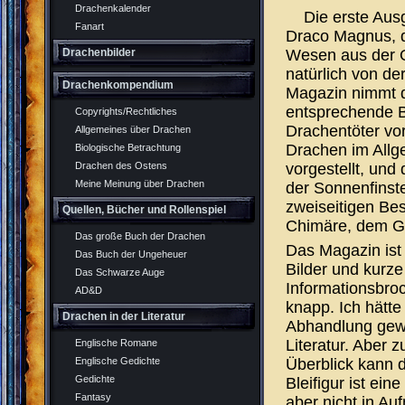
Drachenkalender
Die erste Au
Fanart
Draco Magnus, d
Wesen aus der O
Drachenbilder
natürlich von de
Drachenkompendium
Magazin nimmt d
entsprechende Bi
Copyrights/Rechtliches
Drachentöter vo
Allgemeines über Drachen
Drachen im Allg
Biologische Betrachtung
vorgestellt, un
Drachen des Ostens
Meine Meinung über Drachen
der Sonnenfinste
zweiseitigen Be
Quellen, Bücher und Rollenspiel
Chimäre, dem Gr
Das große Buch der Drachen
Das Magazin ist 
Das Buch der Ungeheuer
Bilder und kurze
Das Schwarze Auge
Informationsbroc
AD&D
knapp. Ich hätte
Drachen in der Literatur
Abhandlung gewü
Literatur. Aber 
Englische Romane
Überblick kann d
Englische Gedichte
Gedichte
Bleifigur ist ei
Fantasy
aber nicht in Au