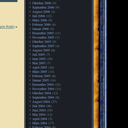
Oktober 2006
(9)
September 2006
(9)
August 2006
(2)
Juli 2006
(12)
März 2006
(9)
Februar 2006
(4)
arin Roth)
»
Januar 2006
(4)
Dezember 2005
(11)
November 2005
(3)
Oktober 2005
(9)
September 2005
(4)
August 2005
(8)
Juli 2005
(7)
Juni 2005
(10)
Mai 2005
(7)
April 2005
(16)
März 2005
(13)
Februar 2005
(6)
Januar 2005
(14)
Dezember 2004
(12)
November 2004
(11)
Oktober 2004
(12)
September 2004
(8)
August 2004
(27)
Juli 2004
(46)
Juni 2004
(19)
Mai 2004
(13)
April 2004
(3)
März 2004
(17)
Februar 2004
(8)