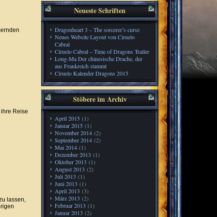
Neueste Schriften
Dragonheart 3 – The sorcerer’s curse
mmernden
Neues Website Layout von Ciruelo
Cabral
Ciruelo Cabral – Time of Dragons Trailer
Long-Ma Der chinesische Drache, der
aus Frankreich stammt
Ciruelo Kalender Dragons 2015
Stöbere im Archiv
 ihre Reise
April 2015
(1)
Januar 2015
(1)
November 2014
(2)
September 2014
(2)
Mai 2014
(1)
Dezember 2013
(1)
Oktober 2013
(1)
August 2013
(2)
Juli 2013
(1)
Juni 2013
(1)
April 2013
(3)
März 2013
(2)
zu lassen,
Februar 2013
(1)
örigen
Januar 2013
(2)