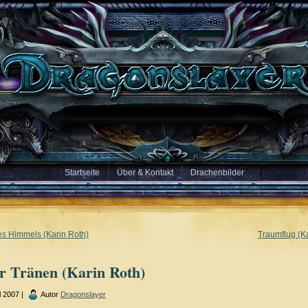
Startseite
Über & Kontakt
Drachenbilder
es Himmels (Karin Roth)
Traumflug (K
er Tränen (Karin Roth)
l 2007 |
Autor
Dragonslayer