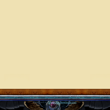
Designed by
GameSiteTemplates.com
.