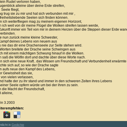
ein Rudel verloren haben,
genblick alleine über deine Erde streifen,
Seele fliegt,
 trug sie zu mir und hat sich verbunden mit mir ,
 freiheitsliebende Seelen sich finden können.
n ich weiterfliegen mag zu meinem eigenen Horizont,
 ich weit von dir meine Flügel die Wolken streifen lassen werde,
 Zukunft immer ein Teil von mir in deinem Herzen über die Steppen dieser Erde wa
verbinden.
 nun zurück meine kleine Schwester,
 Kampf deines Lebens von neuem aus
s nie das dir eine Drachenseele zur Seite stehen wird.
 Worten breitete der Drache seine Schwingen aus
ch mit einem mächtigen Schwung hinauf in die Wolken.
 saß die Wölfin dort und dachte über diese Worte nach.
 in sich eine neue Kraft.. das Wissen um Freundschaft und Verbundenheit erwärmte 
chte sich auf, so wie der Drache sagte
n aufs neue den Kampf des Lebens,
er Gewissheit das sie,
von vielen verlassen,
nd hatte der zu ihr stand und immer in den schweren Zeiten ihres Lebens
seiner Seele opfern würde um bei der ihren zu sein.
 die Macht der Freundschaft,
 alleine,
in 3.2003
iterempfehlen:
ntlicht in
Gedichte