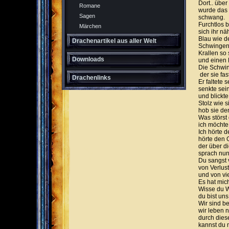
Dort.. übe
Romane
wurde das 
Sagen
schwang.
Furchtlos 
Märchen
sich ihr nä
Blau wie d
Drachenartikel aus aller Welt
Schwingen
Krallen so
Downloads
und einen K
Die Schwin
der sie fas
Drachenlinks
Er faltete 
senkte sei
und blickte
Stolz wie s
hob sie de
Was störst 
ich möchte
Ich hörte d
hörte den 
der über d
sprach nun
Du sangst 
von Verlust
und von vi
Es hat mic
Wisse du W
du bist un
Wir sind be
wir leben 
durch dies
kannst du 