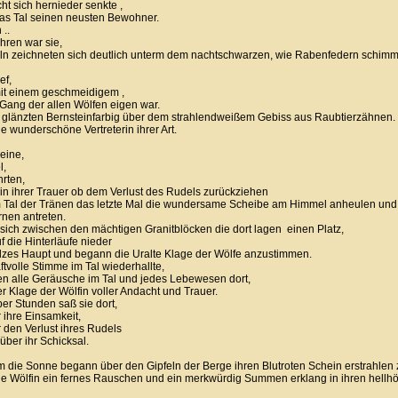
ht sich hernieder senkte ,
as Tal seinen neusten Bewohner.
 ..
hren war sie,
ln zeichneten sich deutlich unterm dem nachtschwarzen, wie Rabenfedern schi
ef,
 mit einem geschmeidigem ,
Gang der allen Wölfen eigen war.
 glänzten Bernsteinfarbig über dem strahlendweißem Gebiss aus Raubtierzähnen.
e wunderschöne Vertreterin ihrer Art.
eine,
l,
rten,
h in ihrer Trauer ob dem Verlust des Rudels zurückziehen
m Tal der Tränen das letzte Mal die wundersame Scheibe am Himmel anheulen und
rnen antreten.
 sich zwischen den mächtigen Granitblöcken die dort lagen einen Platz,
uf die Hinterläufe nieder
olzes Haupt und begann die Uralte Klage der Wölfe anzustimmen.
aftvolle Stimme im Tal wiederhallte,
n alle Geräusche im Tal und jedes Lebewesen dort,
r Klage der Wölfin voller Andacht und Trauer.
er Stunden saß sie dort,
 ihre Einsamkeit,
r den Verlust ihres Rudels
über ihr Schicksal.
m die Sonne begann über den Gipfeln der Berge ihren Blutroten Schein erstrahlen 
e Wölfin ein fernes Rauschen und ein merkwürdig Summen erklang in ihren hellh