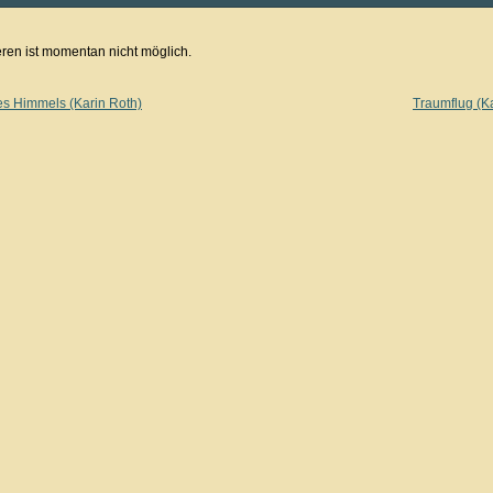
en ist momentan nicht möglich.
es Himmels (Karin Roth)
Traumflug (K