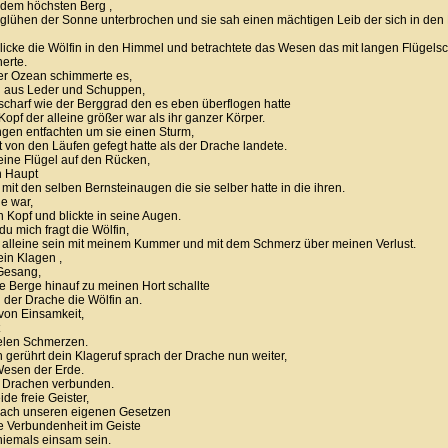
r dem höchsten Berg ,
glühen der Sonne unterbrochen und sie sah einen mächtigen Leib der sich in de
blicke die Wölfin in den Himmel und betrachtete das Wesen das mit langen Flügels
herte.
er Ozean schimmerte es,
 aus Leder und Schuppen,
 scharf wie der Berggrad den es eben überflogen hatte
opf der alleine größer war als ihr ganzer Körper.
gen entfachten um sie einen Sturm,
t von den Läufen gefegt hatte als der Drache landete.
seine Flügel auf den Rücken,
n Haupt
 mit den selben Bernsteinaugen die sie selber hatte in die ihren.
ie war,
n Kopf und blickte in seine Augen.
du mich fragt die Wölfin,
 alleine sein mit meinem Kummer und mit dem Schmerz über meinen Verlust.
ein Klagen ,
Gesang,
ie Berge hinauf zu meinen Hort schallte
 der Drache die Wölfin an.
von Einsamkeit,
elen Schmerzen.
h gerührt dein Klageruf sprach der Drache nun weiter,
esen der Erde.
s Drachen verbunden.
ide freie Geister,
nach unseren eigenen Gesetzen
e Verbundenheit im Geiste
niemals einsam sein.