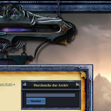
Durchsuche das Archiv
arin Roth)
»