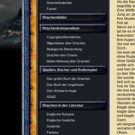
Als die Nac
Drachenkalender
begrüßte d
Fanart
Eine Wölfin
Jung an Ja
Drachenbilder
Ihre Muske
Fell ab.
Wenn sie li
Drachenkompendium
tat sie es
federnden 
Copyrights/Rechtliches
Ihre Augen
Allgemeines über Drachen
Sie war ein
Doch..
Biologische Betrachtung
Sie kam all
Drachen des Ostens
ohne Rude
ohne Gefäh
Meine Meinung über Drachen
wollte sic
und hier i
Quellen, Bücher und Rollenspiel
zu den Ste
Sie suchte
Das große Buch der Drachen
ließ sich a
Das Buch der Ungeheuer
hob ihr St
Als ihre kr
Das Schwarze Auge
verstummte
AD&D
lauschte de
Stunden üb
Drachen in der Literatur
klagte über
klagte übe
Englische Romane
und klagte 
Dann,
Englische Gedichte
als langsa
Gedichte
vernahm di
Ohren.
Fantasy