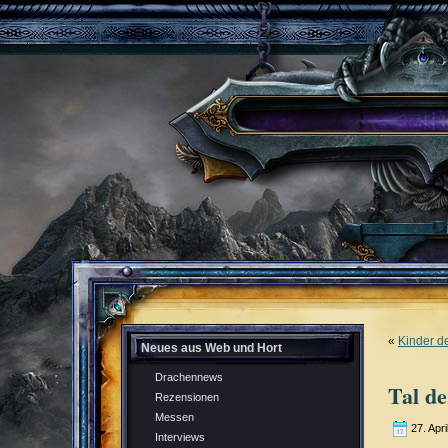
«
Kinder d
Neues aus Web und Hort
Drachennews
Tal d
Rezensionen
Messen
27. Apri
Interviews