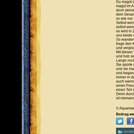
Du magst d
magst im Au
doch deine 
dein Gesang
so wie nur
Selbst wen
selbst wenn
so wird in
uns beide 
So wandere
trage den
und vergis
Mit diesen
und hob si
Lange noch
Sie spürte
und sie ma
und began
immer in d
auch wenn 
einen Freu
einen Teil 
Denn durch
ist niemand
© Aquamar
Beitrag we
Veröffe