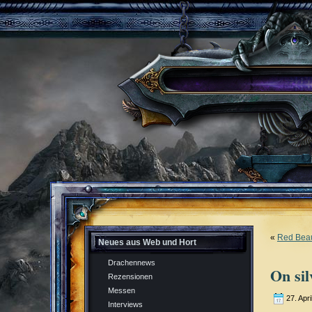
«
Red Bea
Neues aus Web und Hort
Drachennews
On sil
Rezensionen
Messen
27. Apri
Interviews