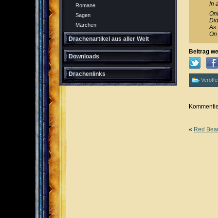
In 
Romane
Onl
Sagen
Did
Märchen
As 
On 
Drachenartikel aus aller Welt
Beitrag we
Downloads
Drachenlinks
Veröffe
Kommentier
«
Red Bea