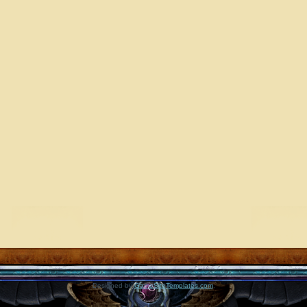
Designed by
GameSiteTemplates.com
.