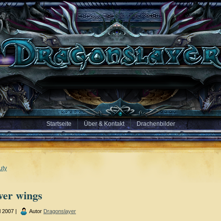
Startseite
Über & Kontakt
Drachenbilder
uty
ver wings
l 2007 |
Autor
Dragonslayer