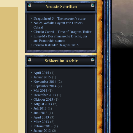
Neueste Schriften
Dragonheart 3 – The sorcerer’s curse
Neues Website Layout von Ciruelo
Cabral
Ciruelo Cabral – Time of Dragons Trailer
Long-Ma Der chinesische Drache, der
aus Frankreich stammt
Ciruelo Kalender Dragons 2015
Stöbere im Archiv
April 2015
(1)
Januar 2015
(1)
November 2014
(2)
September 2014
(2)
Mai 2014
(1)
Dezember 2013
(1)
Oktober 2013
(1)
August 2013
(2)
Juli 2013
(1)
Juni 2013
(1)
April 2013
(3)
März 2013
(2)
Februar 2013
(1)
Januar 2013
(2)