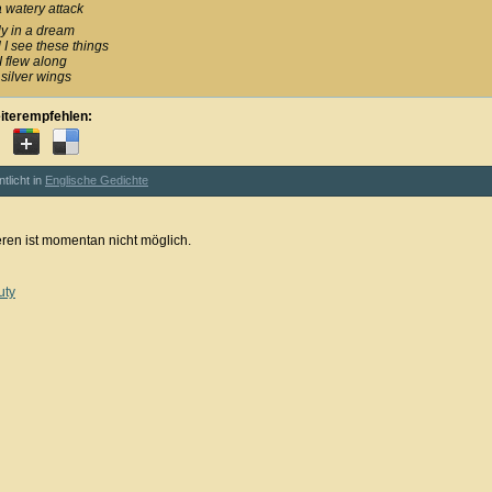
a watery attack
y in a dream
 I see these things
I flew along
silver wings
iterempfehlen:
ntlicht in
Englische Gedichte
en ist momentan nicht möglich.
uty