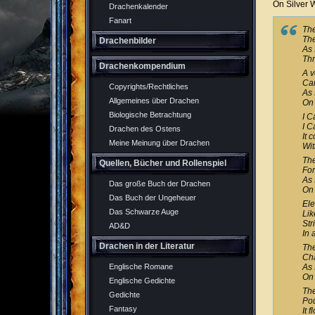
On Silver 
Drachenkalender
Fanart
The
The
Drachenbilder
As
Thr
Drachenkompendium
A v
Ca
Copyrights/Rechtliches
As 
Allgemeines über Drachen
On 
Biologische Betrachtung
I C
I C
Drachen des Ostens
It 
Meine Meinung über Drachen
Wit
Th
Quellen, Bücher und Rollenspiel
For
As 
Das große Buch der Drachen
On 
Das Buch der Ungeheuer
Ele
Das Schwarze Auge
Lik
Str
AD&D
In 
Drachen in der Literatur
The
Cha
As 
Englische Romane
On 
Englische Gedichte
The
Gedichte
Po
Fantasy
It 