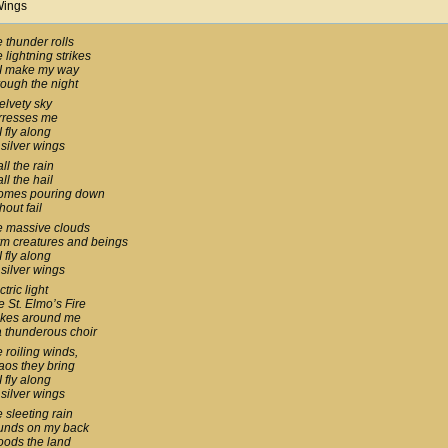
Wings
 thunder rolls
 lightning strikes
 I make my way
ough the night
elvety sky
rresses me
I fly along
silver wings
all the rain
all the hail
comes pouring down
hout fail
e massive clouds
m creatures and beings
I fly along
silver wings
ctric light
e St. Elmo’s Fire
ikes around me
a thunderous choir
 roiling winds,
os they bring
I fly along
silver wings
 sleeting rain
unds on my back
floods the land