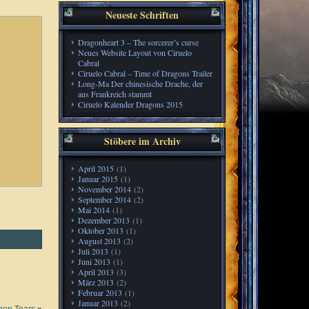
Neueste Schriften
Dragonheart 3 – The sorcerer’s curse
Neues Website Layout von Ciruelo
Cabral
Ciruelo Cabral – Time of Dragons Trailer
Long-Ma Der chinesische Drache, der
aus Frankreich stammt
Ciruelo Kalender Dragons 2015
Stöbere im Archiv
April 2015
(1)
Januar 2015
(1)
November 2014
(2)
September 2014
(2)
Mai 2014
(1)
Dezember 2013
(1)
Oktober 2013
(1)
August 2013
(2)
Juli 2013
(1)
Juni 2013
(1)
April 2013
(3)
März 2013
(2)
Februar 2013
(1)
Januar 2013
(2)
gon Tears
»