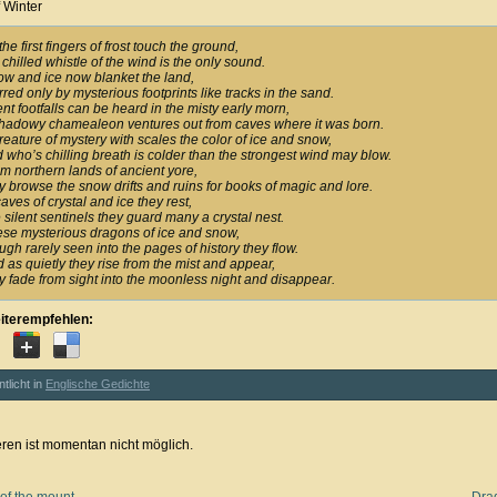
 Winter
the first fingers of frost touch the ground,
 chilled whistle of the wind is the only sound.
w and ice now blanket the land,
red only by mysterious footprints like tracks in the sand.
ent footfalls can be heard in the misty early morn,
hadowy chamealeon ventures out from caves where it was born.
reature of mystery with scales the color of ice and snow,
 who’s chilling breath is colder than the strongest wind may blow.
m northern lands of ancient yore,
y browse the snow drifts and ruins for books of magic and lore.
caves of crystal and ice they rest,
e silent sentinels they guard many a crystal nest.
se mysterious dragons of ice and snow,
ugh rarely seen into the pages of history they flow.
 as quietly they rise from the mist and appear,
y fade from sight into the moonless night and disappear.
iterempfehlen:
ntlicht in
Englische Gedichte
en ist momentan nicht möglich.
of the mount
Dra