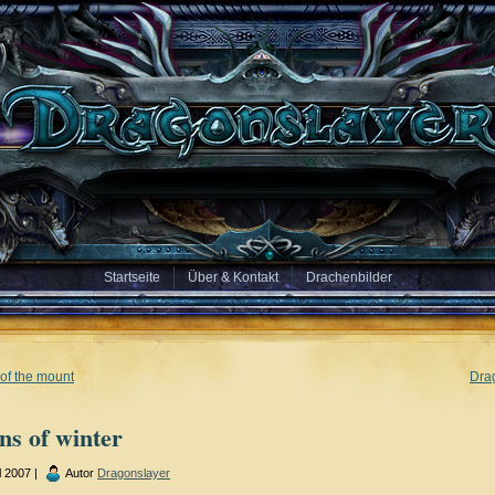
Startseite
Über & Kontakt
Drachenbilder
of the mount
Dra
ns of winter
l 2007 |
Autor
Dragonslayer