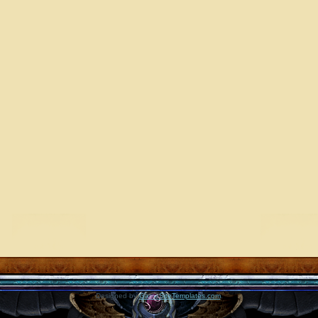
Designed by
GameSiteTemplates.com
.