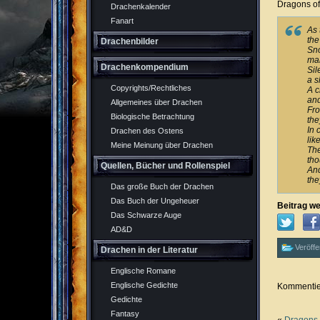
Dragons of
Drachenkalender
Fanart
As 
the
Drachenbilder
Sno
mar
Drachenkompendium
Sil
a s
Copyrights/Rechtliches
A c
and
Allgemeines über Drachen
Fro
Biologische Betrachtung
the
In 
Drachen des Ostens
lik
Meine Meinung über Drachen
The
tho
Quellen, Bücher und Rollenspiel
And
the
Das große Buch der Drachen
Das Buch der Ungeheuer
Beitrag we
Das Schwarze Auge
AD&D
Veröffe
Drachen in der Literatur
Englische Romane
Englische Gedichte
Kommentier
Gedichte
Fantasy
«
Dragons 